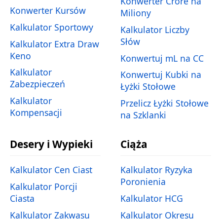
Konwerter Crore na
Konwerter Kursów
Miliony
Kalkulator Sportowy
Kalkulator Liczby
Słów
Kalkulator Extra Draw
Keno
Konwertuj mL na CC
Kalkulator
Konwertuj Kubki na
Zabezpieczeń
Łyżki Stołowe
Kalkulator
Przelicz Łyżki Stołowe
Kompensacji
na Szklanki
Desery i Wypieki
Ciąża
Kalkulator Cen Ciast
Kalkulator Ryzyka
Poronienia
Kalkulator Porcji
Ciasta
Kalkulator HCG
Kalkulator Zakwasu
Kalkulator Okresu