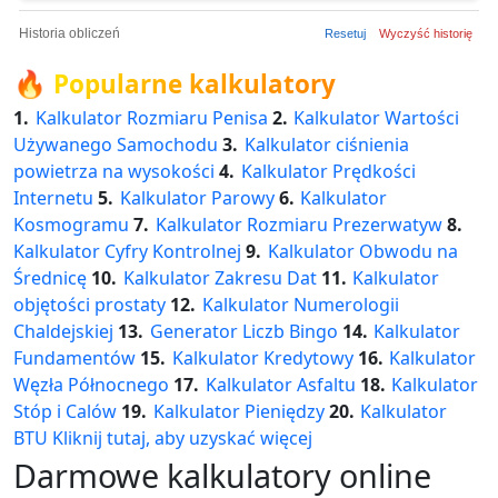
Historia obliczeń
Resetuj
Wyczyść historię
🔥
Popularne kalkulatory
1.
Kalkulator Rozmiaru Penisa
2.
Kalkulator Wartości
Używanego Samochodu
3.
Kalkulator ciśnienia
powietrza na wysokości
4.
Kalkulator Prędkości
Internetu
5.
Kalkulator Parowy
6.
Kalkulator
Kosmogramu
7.
Kalkulator Rozmiaru Prezerwatyw
8.
Kalkulator Cyfry Kontrolnej
9.
Kalkulator Obwodu na
Średnicę
10.
Kalkulator Zakresu Dat
11.
Kalkulator
objętości prostaty
12.
Kalkulator Numerologii
Chaldejskiej
13.
Generator Liczb Bingo
14.
Kalkulator
Fundamentów
15.
Kalkulator Kredytowy
16.
Kalkulator
Węzła Północnego
17.
Kalkulator Asfaltu
18.
Kalkulator
Stóp i Calów
19.
Kalkulator Pieniędzy
20.
Kalkulator
BTU
Kliknij tutaj, aby uzyskać więcej
Darmowe kalkulatory online