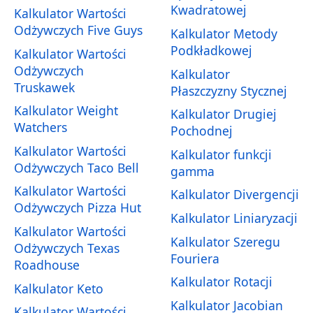
Kwadratowej
Kalkulator Wartości
Odżywczych Five Guys
Kalkulator Metody
Podkładkowej
Kalkulator Wartości
Odżywczych
Kalkulator
Truskawek
Płaszczyzny Stycznej
Kalkulator Weight
Kalkulator Drugiej
Watchers
Pochodnej
Kalkulator Wartości
Kalkulator funkcji
Odżywczych Taco Bell
gamma
Kalkulator Wartości
Kalkulator Divergencji
Odżywczych Pizza Hut
Kalkulator Liniaryzacji
Kalkulator Wartości
Kalkulator Szeregu
Odżywczych Texas
Fouriera
Roadhouse
Kalkulator Rotacji
Kalkulator Keto
Kalkulator Jacobian
Kalkulator Wartości