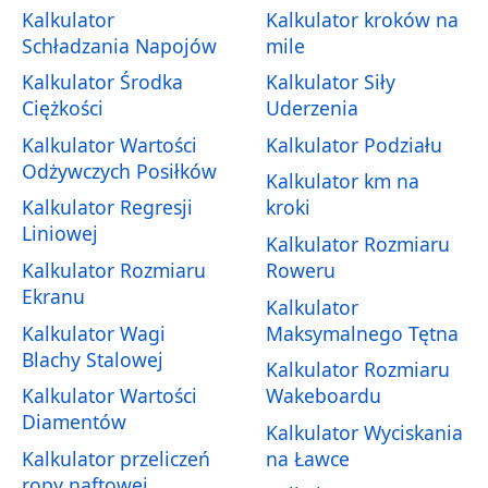
Kalkulator
Kalkulator kroków na
Schładzania Napojów
mile
Kalkulator Środka
Kalkulator Siły
Ciężkości
Uderzenia
Kalkulator Wartości
Kalkulator Podziału
Odżywczych Posiłków
Kalkulator km na
Kalkulator Regresji
kroki
Liniowej
Kalkulator Rozmiaru
Kalkulator Rozmiaru
Roweru
Ekranu
Kalkulator
Kalkulator Wagi
Maksymalnego Tętna
Blachy Stalowej
Kalkulator Rozmiaru
Kalkulator Wartości
Wakeboardu
Diamentów
Kalkulator Wyciskania
Kalkulator przeliczeń
na Ławce
ropy naftowej