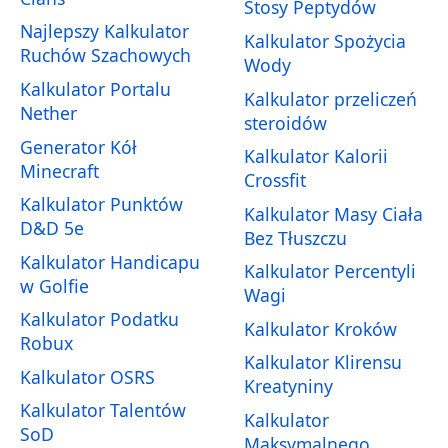
Stosy Peptydów
Najlepszy Kalkulator
Kalkulator Spożycia
Ruchów Szachowych
Wody
Kalkulator Portalu
Kalkulator przeliczeń
Nether
steroidów
Generator Kół
Kalkulator Kalorii
Minecraft
Crossfit
Kalkulator Punktów
Kalkulator Masy Ciała
D&D 5e
Bez Tłuszczu
Kalkulator Handicapu
Kalkulator Percentyli
w Golfie
Wagi
Kalkulator Podatku
Kalkulator Kroków
Robux
Kalkulator Klirensu
Kalkulator OSRS
Kreatyniny
Kalkulator Talentów
Kalkulator
SoD
Maksymalnego