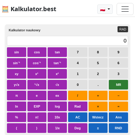
🧮 Kalkulator.best
🇵🇱
RAD
Kalkulator naukowy
sin
cos
tan
7
8
9
sin⁻¹
cos⁻¹
tan⁻¹
4
5
6
xy
x³
x²
1
2
3
y√x
³√x
√x
0
.
MR
π
e
ex
/
+
−
ln
EXP
log
Rad
×
=
%
n!
10x
AC
Wstecz
Ans
(
)
1/x
Deg
±
RND