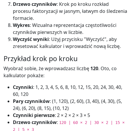
Drzewo czynników
: Krok po kroku rozkład
procesu faktoryzacji w jasnym, łatwym do śledzenia
formacie.
Wykres
: Wizualna reprezentacja częstotliwości
czynników pierwszych w liczbie.
Wyczyść wyniki
: Użyj przycisku "Wyczyść", aby
zresetować kalkulator i wprowadzić nową liczbę.
Przykład krok po kroku
Wyobraź sobie, że wprowadzasz liczbę
120
. Oto, co
kalkulator pokaże:
Czynniki
: 1, 2, 3, 4, 5, 6, 8, 10, 12, 15, 20, 24, 30, 40,
60, 120
Pary czynników
: (1, 120), (2, 60), (3, 40), (4, 30), (5,
24), (6, 20), (8, 15), (10, 12)
Czynniki pierwsze
: 2 × 2 × 2 × 3 × 5
Drzewo czynników
:
120 | 60 × 2 | 30 × 2 | 15 ×
2 | 5 × 3