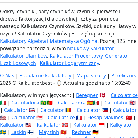
Odkryj czynniki, pary czynników, czynniki pierwsze i
drzewo faktoryzacji dla dowolnej liczby za pomocą
naszego Kalkulatora Czynników. Szybki, dokładny i łatwy w
użyciu! Kalkulator Czynników jest częścią kolekcji
Kalkulatory Algebra i Matematyka Ogólna
. Poznaj 125 inne
powiązane narzędzia, w tym
Naukowy Kalkulator
,
Kalkulator Ułamków
,
Kalkulator Procentowy
,
Generator
Liczb Losowych
i
Kalkulator Logarytmiczny
.
O Nas
|
Popularne kalkulatory
|
Mapa strony
|
Przelicznik
2026 © Kalkulator.best - ⌚
Aktualna godzina to 15:02:41
Kalkulatory w innych językach: |
Beregner
🇩🇰 |
Calcolatrice
🇮🇹 |
Calculadora
🇧🇷🇵🇹 |
Calculadora
🇪🇸🇲🇽 |
Calculator
🇬🇧
|
Calculator
🇬🇧 |
Calculator
🇷🇴 |
Calculator
🇵🇭 |
Calculator
🇺🇸 |
Calculator
🇸🇬 |
Calculatrice
🇫🇷 |
Hesap Makinesi
🇹🇷 |
Kalkulator
🇲🇾 |
Kalkulator
🇳🇴 |
Kalkulator
🇮🇩 |
Kalkylator
🇸🇪 |
Laskin
🇫🇮 |
Máy tính
🇻🇳 |
Rechner
🇩🇪 |