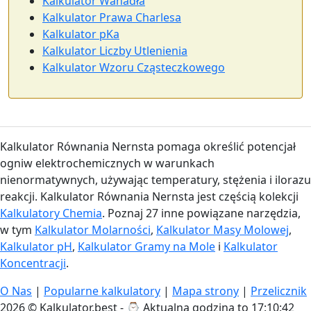
Kalkulator Wahadła
Kalkulator Prawa Charlesa
Kalkulator pKa
Kalkulator Liczby Utlenienia
Kalkulator Wzoru Cząsteczkowego
Kalkulator Równania Nernsta pomaga określić potencjał
ogniw elektrochemicznych w warunkach
nienormatywnych, używając temperatury, stężenia i ilorazu
reakcji. Kalkulator Równania Nernsta jest częścią kolekcji
Kalkulatory Chemia
. Poznaj 27 inne powiązane narzędzia,
w tym
Kalkulator Molarności
,
Kalkulator Masy Molowej
,
Kalkulator pH
,
Kalkulator Gramy na Mole
i
Kalkulator
Koncentracji
.
O Nas
|
Popularne kalkulatory
|
Mapa strony
|
Przelicznik
2026 © Kalkulator.best - ⌚
Aktualna godzina to 17:10:43