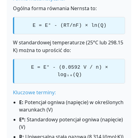
Ogólna forma równania Nernsta to:
E = E° - (RT/nF) × ln(Q)
W standardowej temperaturze (25°C lub 298.15
K) można to uprościć do:
E = E° - (0.0592 V / n) ×
log₁₀(Q)
Kluczowe terminy:
E:
Potencjał ogniwa (napięcie) w określonych
warunkach (V)
E°:
Standardowy potencjał ogniwa (napięcie)
(V)
R:
Uniwersalna stała gazowa (8.314 J/(mol·K))