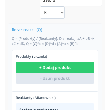
Iloraz reakcji (Q)
Q = [Produkty] / [Reaktanty]. Dla reakcji aA + bB →
cC + dD, Q = [C]^c × [D]^d / [A]^a × [B]^b
Produkty (Liczniki)
+ Dodaj produkt
- Usuń produkt
Reaktanty (Mianowniki)