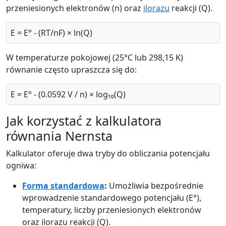
przeniesionych elektronów (n) oraz
ilorazu
reakcji (Q).
E = E° - (RT/nF) × ln(Q)
W temperaturze pokojowej (25°C lub 298,15 K)
równanie często upraszcza się do:
E = E° - (0.0592 V / n) × log₁₀(Q)
Jak korzystać z kalkulatora
równania Nernsta
Kalkulator oferuje dwa tryby do obliczania potencjału
ogniwa:
Forma standardowa
:
Umożliwia bezpośrednie
wprowadzenie standardowego potencjału (E°),
temperatury, liczby przeniesionych elektronów
oraz ilorazu reakcji (Q).