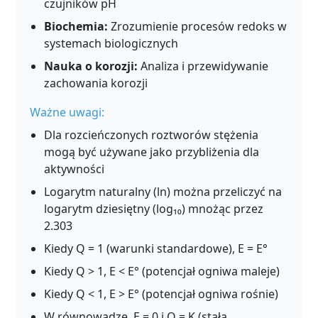
czujników pH
Biochemia:
Zrozumienie procesów redoks w
systemach biologicznych
Nauka o korozji:
Analiza i przewidywanie
zachowania korozji
Ważne uwagi:
Dla rozcieńczonych roztworów stężenia
mogą być używane jako przybliżenia dla
aktywności
Logarytm naturalny (ln) można przeliczyć na
logarytm dziesiętny (log₁₀) mnożąc przez
2.303
Kiedy Q = 1 (warunki standardowe), E = E°
Kiedy Q > 1, E < E° (potencjał ogniwa maleje)
Kiedy Q < 1, E > E° (potencjał ogniwa rośnie)
W równowadze, E = 0 i Q = K (stała