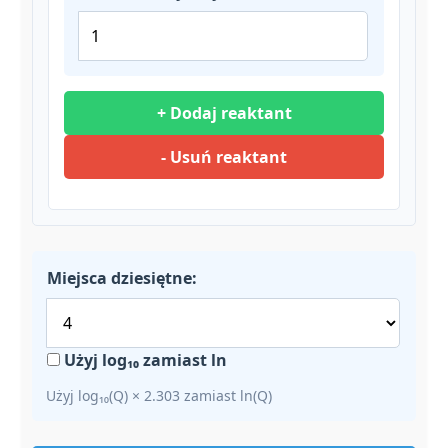
+ Dodaj reaktant
- Usuń reaktant
Miejsca dziesiętne:
Użyj log₁₀ zamiast ln
Użyj log₁₀(Q) × 2.303 zamiast ln(Q)