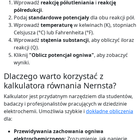
Wprowadź
reakcję półutleniania
i
reakcję
półredukcji
.
Podaj
standardowe potencjały
dla obu reakcji pół.
Wprowadź
temperaturę
w kelwinach (K), stopniach
Celsjusza (°C) lub Fahrenheita (°F).
Wprowadź
stężenia substancji
, aby obliczyć iloraz
reakcji (Q).
Kliknij
"Oblicz potencjał ogniwa"
, aby zobaczyć
wyniki.
Dlaczego warto korzystać z
kalkulatora równania Nernsta?
Kalkulator jest przydatnym narzędziem dla studentów,
badaczy i profesjonalistów pracujących w dziedzinie
elektrochemii. Umożliwia szybkie i
dokładne obliczenia
dla:
Przewidywania zachowania ogniwa
elektrochemicznego:
Zrozumienie, jak napięcie