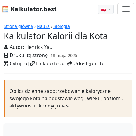
🧮 Kalkulator.best
🇵🇱
Kalkulatory
Strona główna
›
Nauka
›
Biologia
Kalkulator Kalorii dla Kota
Autor:
Henrick Yau
Drukuj tę stronę
- 18 maja 2025
Cytuj to
|
Link do tego
|
Udostępnij to
Oblicz dzienne zapotrzebowanie kaloryczne
swojego kota na podstawie wagi, wieku, poziomu
aktywności i kondycji ciała.