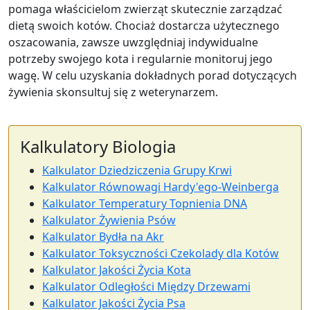
pomaga właścicielom zwierząt skutecznie zarządzać
dietą swoich kotów. Chociaż dostarcza użytecznego
oszacowania, zawsze uwzględniaj indywidualne
potrzeby swojego kota i regularnie monitoruj jego
wagę. W celu uzyskania dokładnych porad dotyczących
żywienia skonsultuj się z weterynarzem.
Kalkulatory Biologia
Kalkulator Dziedziczenia Grupy Krwi
Kalkulator Równowagi Hardy'ego-Weinberga
Kalkulator Temperatury Topnienia DNA
Kalkulator Żywienia Psów
Kalkulator Bydła na Akr
Kalkulator Toksyczności Czekolady dla Kotów
Kalkulator Jakości Życia Kota
Kalkulator Odległości Między Drzewami
Kalkulator Jakości Życia Psa