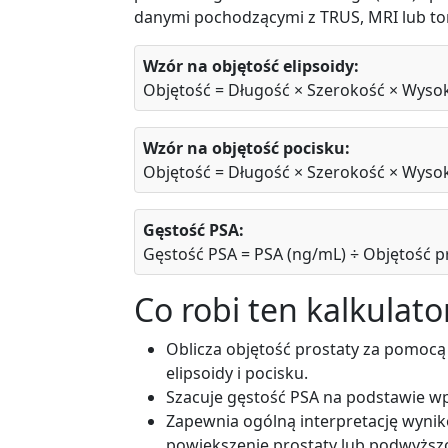
danymi pochodzącymi z TRUS, MRI lub t
Wzór na objętość elipsoidy:
Objętość = Długość × Szerokość × Wysok
Wzór na objętość pocisku:
Objętość = Długość × Szerokość × Wysok
Gęstość PSA:
Gęstość PSA = PSA (ng/mL) ÷ Objętość pr
Co robi ten kalkulato
Oblicza objętość prostaty za pomo
elipsoidy i pocisku.
Szacuje gęstość PSA na podstawie w
Zapewnia ogólną interpretację wyni
powiększenie prostaty lub podwyższ