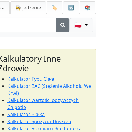
ka
👩‍🍳 Jedzenie
🏷️
🆕
📚
🇵🇱
Kalkulatory Inne
Zdrowie
Kalkulator Typu Ciała
Kalkulator BAC (Stężenie Alkoholu We
Krwi)
Kalkulator wartości odżywczych
Chipotle
Kalkulator Białka
Kalkulator Spożycia Tłuszczu
Kalkulator Rozmiaru Biustonosza