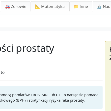
🚑 Zdrowie
📐 Matematyka
📁 Inne
🔬 Nau
ści prostaty
 to
a pomocą pomiarów TRUS, MRI lub CT. To narzędzie pomaga
owego (BPH) i stratyfikacji ryzyka raka prostaty.