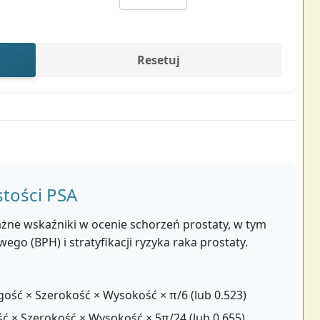
Resetuj
stości PSA
ażne wskaźniki w ocenie schorzeń prostaty, w tym
go (BPH) i stratyfikacji ryzyka raka prostaty.
ość × Szerokość × Wysokość × π/6 (lub 0.523)
ć × Szerokość × Wysokość × 5π/24 (lub 0.655)