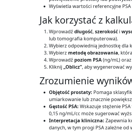
Wyświetla wartości referencyjne PSA
Jak korzystać z kalku
Wprowadź
długość
,
szerokość
i
wys
lub tomografia komputerowa).
Wybierz odpowiednią jednostkę dla k
Wybierz
metodę obrazowania
, któr
Wprowadź
poziom PSA
(ng/mL) ora
Kliknij
„Oblicz”
, aby wygenerować wyn
Zrozumienie wynikó
Objętość prostaty:
Pomaga sklasyfik
umiarkowanie lub znacznie powiększ
Gęstość PSA:
Wskazuje stężenie PSA 
0,15 ng/mL/cc może sugerować wyższ
Interpretacja kliniczna:
Zapewnia k
danych, w tym progi PSA zależne od 