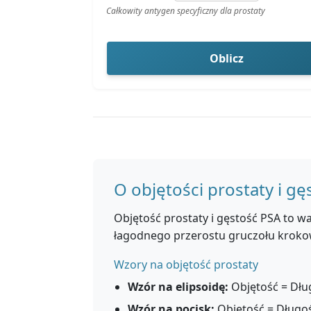
Całkowity antygen specyficzny dla prostaty
Oblicz
O objętości prostaty i gę
Objętość prostaty i gęstość PSA to w
łagodnego przerostu gruczołu krokowe
Wzory na objętość prostaty
Wzór na elipsoidę:
Objętość = Dług
Wzór na pocisk:
Objętość = Długoś