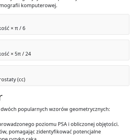
omografii komputerowej.
ość × π / 6
ość × 5π / 24
ostaty (cc)
r
cą dwóch popularnych wzorów geometrycznych:
prowadzonego poziomu PSA i obliczonej objętości.
ków, pomagając zidentyfikować potencjalne
one ryzyko raka.