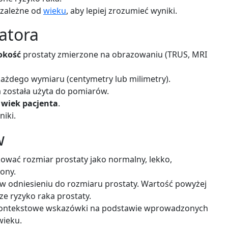
 zależne od
wieku
, aby lepiej zrozumieć wyniki.
latora
okość
prostaty zmierzone na obrazowaniu (TRUS, MRI
ażdego wymiaru (centymetry lub milimetry).
a została użyta do pomiarów.
z
wiek pacjenta
.
iki.
w
ować rozmiar prostaty jako normalny, lekko,
ony.
w odniesieniu do rozmiaru prostaty. Wartość powyżej
e ryzyko raka prostaty.
ontekstowe wskazówki na podstawie wprowadzonych
wieku.