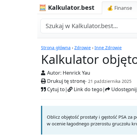
🧮 Kalkulator.best
💰 Finanse
Kalkulatory
Strona główna
›
Zdrowie
›
Inne Zdrowie
Kalkulator objęto
Autor:
Henrick Yau
Drukuj tę stronę
- 21 października 2025
Cytuj to
|
Link do tego
|
Udostępnij
Oblicz objętość prostaty i gęstość PSA z
w ocenie łagodnego przerostu gruczołu krok