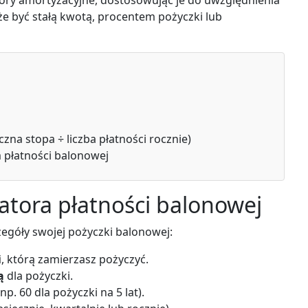
ory amortyzacyjne, dostosowując je do uwzględnienia
e być stałą kwotą, procentem pożyczki lub
−
1
na stopa ÷ liczba płatności rocznie)
 płatności balonowej
latora płatności balonowej
zegóły swojej pożyczki balonowej:
i
, którą zamierzasz pożyczyć.
ą
dla pożyczki.
p. 60 dla pożyczki na 5 lat).