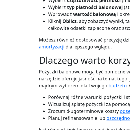
Wybierz
częstotliwość płatności
(mie
Wybierz
typ płatności balonowej
(st
Wprowadź
wartość balonową
i okre
Kliknij
Oblicz
, aby zobaczyć wyniki, t
całkowite odsetki zapłacone oraz s
Możesz również dostosować precyzję dzi
amortyzacji
dla lepszego wglądu.
Dlaczego warto korzy
Pożyczki balonowe mogą być pomocne w 
narzędzie oferuje jasność na temat tego, j
mądrym wyborem dla Twojego
budżetu
.
Porównaj różne warunki pożyczki i s
Wizualizuj spłatę pożyczki za pomo
Zrozum długoterminowe koszty
odse
Planuj refinansowanie lub
oszczędno
Jest również świetnym narzędziem jako
s