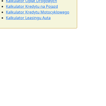
Kalkulator Opłat Drogowych
Kalkulator Kredytu na Pojazd
Kalkulator Kredytu Motocyklowego
Kalkulator Leasingu Auta