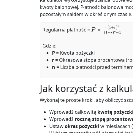
Kalkulator wykorzystuje standardowe wz
kwoty balonowej. Płatność balonowa moż
pozostałym saldem w określonym czasie.
P
×
r
(
1
+
r
)
n
(
1
+
r
)
n
Regularna płatność =
Gdzie:
P
= Kwota pożyczki
r
= Okresowa stopa procentowa (rocz
n
= Liczba płatności przed terminem
Jak korzystać z kalku
Wykonaj te proste kroki, aby obliczyć szc
Wprowadź całkowitą
kwotę pożyczk
Wprowadź
roczną stopę procentow
Ustaw
okres pożyczki
w miesiącach (n