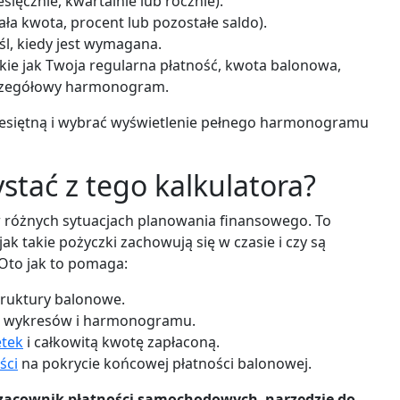
sięcznie, kwartalnie lub rocznie).
ała kwota, procent lub pozostałe saldo).
śl, kiedy jest wymagana.
akie jak Twoja regularna płatność, kwota balonowa,
zczegółowy harmonogram.
esiętną i wybrać wyświetlenie pełnego harmonogramu
stać z tego kalkulatora?
różnych sytuacjach planowania finansowego. To
ak takie pożyczki zachowują się w czasie i czy są
 Oto jak to pomaga:
truktury balonowe.
cą wykresów i harmonogramu.
tek
i całkowitą kwotę zapłaconą.
ści
na pokrycie końcowej płatności balonowej.
zacownik płatności samochodowych
,
narzędzie do