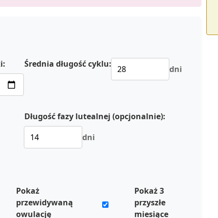
i:
Średnia długość cyklu:
dni
Długość fazy lutealnej (opcjonalnie):
dni
Pokaż
Pokaż 3
przewidywaną
przyszłe
owulację
miesiące