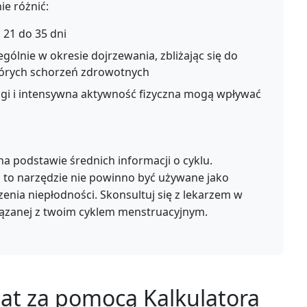
e różnić:
 21 do 35 dni
gólnie w okresie dojrzewania, zbliżając się do
órych schorzeń zdrowotnych
agi i intensywna aktywność fizyczna mogą wpływać
a podstawie średnich informacji o cyklu.
a to narzędzie nie powinno być używane jako
enia niepłodności. Skonsultuj się z lekarzem w
iązanej z twoim cyklem menstruacyjnym.
at za pomocą Kalkulatora