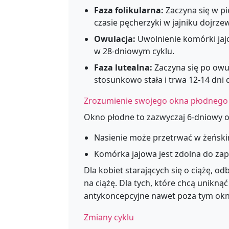
Faza folikularna:
Zaczyna się w pi
czasie pęcherzyki w jajniku dojrzew
Owulacja:
Uwolnienie komórki jajo
w 28-dniowym cyklu.
Faza lutealna:
Zaczyna się po owula
stosunkowo stała i trwa 12-14 dni d
Zrozumienie swojego okna płodnego
Okno płodne to zazwyczaj 6-dniowy ok
Nasienie może przetrwać w żeński
Komórka jajowa jest zdolna do zap
Dla kobiet starających się o ciążę, 
na ciążę. Dla tych, które chcą unikną
antykoncepcyjne nawet poza tym ok
Zmiany cyklu