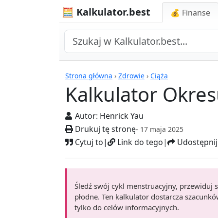
🧮 Kalkulator.best
💰 Finanse
Kalkulatory
Strona główna
›
Zdrowie
›
Ciąża
Kalkulator Okre
Autor:
Henrick Yau
Drukuj tę stronę
- 17 maja 2025
Cytuj to
|
Link do tego
|
Udostępnij
Śledź swój cykl menstruacyjny, przewiduj 
płodne. Ten kalkulator dostarcza szacunków
tylko do celów informacyjnych.