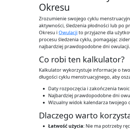
Okresu
Zrozumienie swojego cyklu menstruacyj
aktywności, śledzenia płodności lub po p
Okresu i
Owulacji
to przyjazne dla użytk
procesu śledzenia cyklu, pomagając ziden
najbardziej prawdopodobne dni owulacji.
Co robi ten kalkulator?
Kalkulator wykorzystuje informacje o tw
długości cyklu menstruacyjnego, aby osz
Daty rozpoczęcia i zakończenia twoi
Najbardziej prawdopodobne dni owula
Wizualny widok kalendarza twojego c
Dlaczego warto korzysta
Łatwość użycia
: Nie ma potrzeby rę