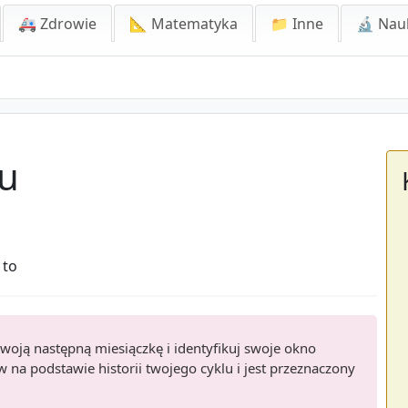
🚑 Zdrowie
📐 Matematyka
📁 Inne
🔬 Nau
su
 to
swoją następną miesiączkę i identyfikuj swoje okno
 na podstawie historii twojego cyklu i jest przeznaczony