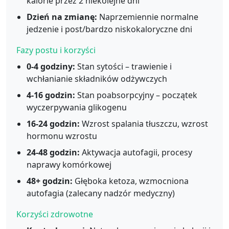
kalorie przez 2 niekolejne dni
Dzień na zmianę:
Naprzemiennie normalne
jedzenie i post/bardzo niskokaloryczne dni
Fazy postu i korzyści
0-4 godziny:
Stan sytości – trawienie i
wchłanianie składników odżywczych
4-16 godzin:
Stan poabsorpcyjny – początek
wyczerpywania glikogenu
16-24 godzin:
Wzrost spalania tłuszczu, wzrost
hormonu wzrostu
24-48 godzin:
Aktywacja autofagii, procesy
naprawy komórkowej
48+ godzin:
Głęboka ketoza, wzmocniona
autofagia (zalecany nadzór medyczny)
Korzyści zdrowotne