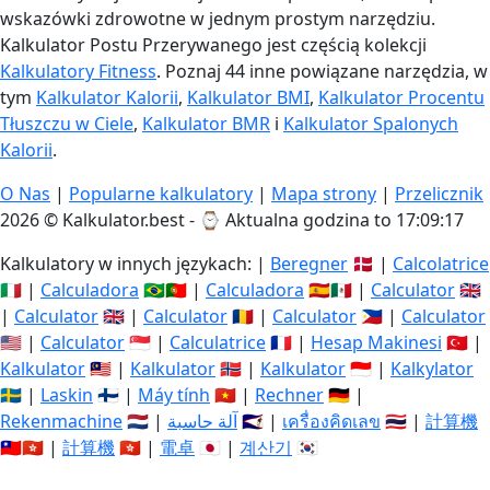
wskazówki zdrowotne w jednym prostym narzędziu.
Kalkulator Postu Przerywanego jest częścią kolekcji
Kalkulatory Fitness
. Poznaj 44 inne powiązane narzędzia, w
tym
Kalkulator Kalorii
,
Kalkulator BMI
,
Kalkulator Procentu
Tłuszczu w Ciele
,
Kalkulator BMR
i
Kalkulator Spalonych
Kalorii
.
O Nas
|
Popularne kalkulatory
|
Mapa strony
|
Przelicznik
2026 © Kalkulator.best - ⌚
Aktualna godzina to 17:09:18
Kalkulatory w innych językach: |
Beregner
🇩🇰 |
Calcolatrice
🇮🇹 |
Calculadora
🇧🇷🇵🇹 |
Calculadora
🇪🇸🇲🇽 |
Calculator
🇬🇧
|
Calculator
🇬🇧 |
Calculator
🇷🇴 |
Calculator
🇵🇭 |
Calculator
🇺🇸 |
Calculator
🇸🇬 |
Calculatrice
🇫🇷 |
Hesap Makinesi
🇹🇷 |
Kalkulator
🇲🇾 |
Kalkulator
🇳🇴 |
Kalkulator
🇮🇩 |
Kalkylator
🇸🇪 |
Laskin
🇫🇮 |
Máy tính
🇻🇳 |
Rechner
🇩🇪 |
Rekenmachine
🇳🇱 |
آلة حاسبة
🇸🇦 |
เครื่องคิดเลข
🇹🇭 |
計算機
🇹🇼🇭🇰 |
計算機
🇭🇰 |
電卓
🇯🇵 |
계산기
🇰🇷