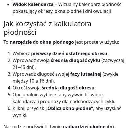
Widok kalendarza
– Wizualny kalendarz płodności
pokazujący okresy, okna płodne i dni owulacji
Jak korzystać z kalkulatora
płodności
To
narzędzie do okna płodnego
jest proste w użyciu:
Wybierz
pierwszy dzień ostatniego okresu
.
Wprowadź swoją
średnią długość cyklu
(zazwyczaj
21–45 dni).
Wprowadź długość swojej
fazy lutealnej
(zwykle
między 10 a 16 dni).
Określ swoją
średnią długość okresu
.
Opcjonalnie wybierz, aby wyświetlić widok
kalendarza i prognozy dla nadchodzących cykli.
Kliknij przycisk
„Oblicz okno płodne”
, aby uzyskać
wyniki.
Narzędzie podświetli twoje
najbardziej płodne dni
,