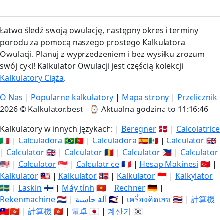
Łatwo śledź swoją owulację, następny okres i terminy
porodu za pomocą naszego prostego Kalkulatora
Owulacji. Planuj z wyprzedzeniem i bez wysiłku zrozum
swój cykl! Kalkulator Owulacji jest częścią kolekcji
Kalkulatory Ciąża
.
O Nas
|
Popularne kalkulatory
|
Mapa strony
|
Przelicznik
2026 © Kalkulator.best - ⌚
Aktualna godzina to 11:16:46
Kalkulatory w innych językach: |
Beregner
🇩🇰 |
Calcolatrice
🇮🇹 |
Calculadora
🇧🇷🇵🇹 |
Calculadora
🇪🇸🇲🇽 |
Calculator
🇬🇧
|
Calculator
🇬🇧 |
Calculator
🇷🇴 |
Calculator
🇵🇭 |
Calculator
🇺🇸 |
Calculator
🇸🇬 |
Calculatrice
🇫🇷 |
Hesap Makinesi
🇹🇷 |
Kalkulator
🇲🇾 |
Kalkulator
🇳🇴 |
Kalkulator
🇮🇩 |
Kalkylator
🇸🇪 |
Laskin
🇫🇮 |
Máy tính
🇻🇳 |
Rechner
🇩🇪 |
Rekenmachine
🇳🇱 |
آلة حاسبة
🇸🇦 |
เครื่องคิดเลข
🇹🇭 |
計算機
🇹🇼🇭🇰 |
計算機
🇭🇰 |
電卓
🇯🇵 |
계산기
🇰🇷