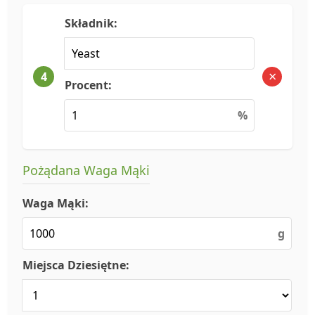
Składnik:
×
4
Procent:
%
Pożądana Waga Mąki
Waga Mąki:
g
Miejsca Dziesiętne: