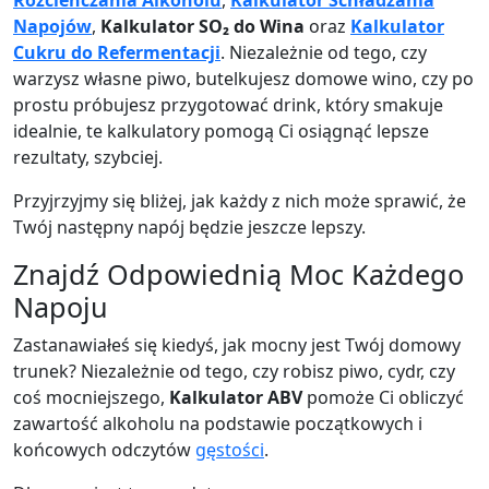
Rozcieńczania Alkoholu
,
Kalkulator Schładzania
Napojów
,
Kalkulator SO₂ do Wina
oraz
Kalkulator
Cukru do Refermentacji
. Niezależnie od tego, czy
warzysz własne piwo, butelkujesz domowe wino, czy po
prostu próbujesz przygotować drink, który smakuje
idealnie, te kalkulatory pomogą Ci osiągnąć lepsze
rezultaty, szybciej.
Przyjrzyjmy się bliżej, jak każdy z nich może sprawić, że
Twój następny napój będzie jeszcze lepszy.
Znajdź Odpowiednią Moc Każdego
Napoju
Zastanawiałeś się kiedyś, jak mocny jest Twój domowy
trunek? Niezależnie od tego, czy robisz piwo, cydr, czy
coś mocniejszego,
Kalkulator ABV
pomoże Ci obliczyć
zawartość alkoholu na podstawie początkowych i
końcowych odczytów
gęstości
.