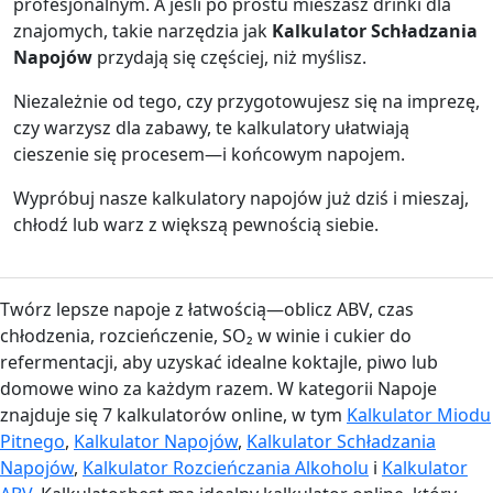
profesjonalnym. A jeśli po prostu mieszasz drinki dla
znajomych, takie narzędzia jak
Kalkulator Schładzania
Napojów
przydają się częściej, niż myślisz.
Niezależnie od tego, czy przygotowujesz się na imprezę,
czy warzysz dla zabawy, te kalkulatory ułatwiają
cieszenie się procesem—i końcowym napojem.
Wypróbuj nasze kalkulatory napojów już dziś i mieszaj,
chłodź lub warz z większą pewnością siebie.
Twórz lepsze napoje z łatwością—oblicz ABV, czas
chłodzenia, rozcieńczenie, SO₂ w winie i cukier do
refermentacji, aby uzyskać idealne koktajle, piwo lub
domowe wino za każdym razem. W kategorii Napoje
znajduje się 7 kalkulatorów online, w tym
Kalkulator Miodu
Pitnego
,
Kalkulator Napojów
,
Kalkulator Schładzania
Napojów
,
Kalkulator Rozcieńczania Alkoholu
i
Kalkulator