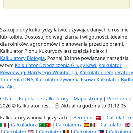
Szacuj plony kukurydzy łatwo, używając danych o roślinie
lub kolbie. Dostosuj do wagi ziarna i wilgotności. Idealne
dla rolników, agronomów i planowania przed zbiorami.
Kalkulator Plonu Kukurydzy jest częścią kolekcji
Kalkulatory Biologia
. Poznaj 38 inne powiązane narzędzia,
w tym
Kalkulator Dziedziczenia Grupy Krwi
,
Kalkulator
Równowagi Hardy'ego-Weinberga
,
Kalkulator Temperatury
Topnienia DNA
,
Kalkulator Żywienia Psów
i
Kalkulator Bydła
na Akr
.
O Nas
|
Popularne kalkulatory
|
Mapa strony
|
Przelicznik
2026 © Kalkulator.best - ⌚
Aktualna godzina to 01:12:06
Kalkulatory w innych językach: |
Beregner
🇩🇰 |
Calcolatrice
🇮🇹 |
Calculadora
🇧🇷🇵🇹 |
Calculadora
🇪🇸🇲🇽 |
Calculator
🇬🇧
|
Calculator
🇬🇧 |
Calculator
🇷🇴 |
Calculator
🇵🇭 |
Calculator