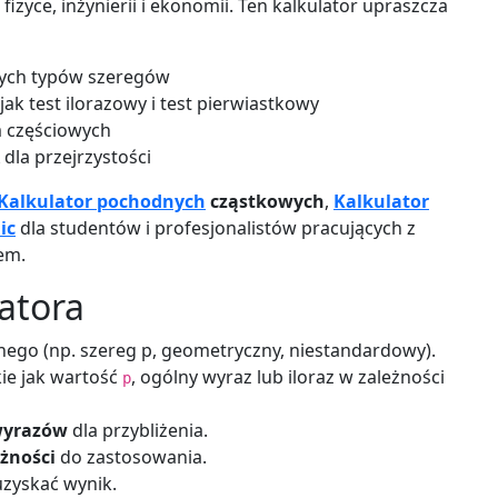
zyce, inżynierii i ekonomii. Ten kalkulator upraszcza
ych typów szeregów
 jak test ilorazowy i test pierwiastkowy
m częściowych
dla przejrzystości
Kalkulator pochodnych
cząstkowych
,
Kalkulator
ic
dla studentów i profesjonalistów pracujących z
em.
latora
ego (np. szereg p, geometryczny, niestandardowy).
e jak wartość
, ogólny wyraz lub iloraz w zależności
p
wyrazów
dla przybliżenia.
żności
do zastosowania.
uzyskać wynik.