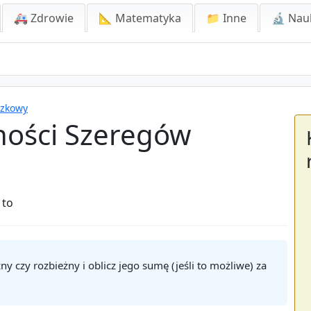
🚑 Zdrowie
📐 Matematyka
📁 Inne
🔬 Nau
czkowy
żności Szeregów
 to
y czy rozbieżny i oblicz jego sumę (jeśli to możliwe) za