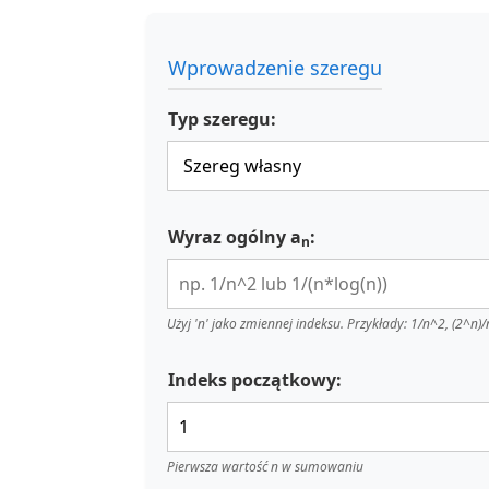
Wprowadzenie szeregu
Typ szeregu:
Wyraz ogólny a
:
n
Użyj 'n' jako zmiennej indeksu. Przykłady: 1/n^2, (2^n)/n
Indeks początkowy:
Pierwsza wartość n w sumowaniu