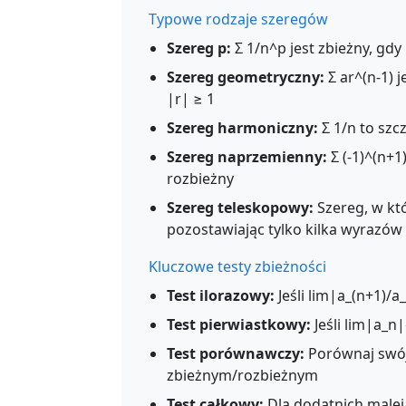
Typowe rodzaje szeregów
Szereg p:
Σ 1/n^p jest zbieżny, gdy 
Szereg geometryczny:
Σ ar^(n-1) j
|r| ≥ 1
Szereg harmoniczny:
Σ 1/n to szc
Szereg naprzemienny:
Σ (-1)^(n+1
rozbieżny
Szereg teleskopowy:
Szereg, w kt
pozostawiając tylko kilka wyrazów
Kluczowe testy zbieżności
Test ilorazowy:
Jeśli lim|a_(n+1)/a
Test pierwiastkowy:
Jeśli lim|a_n|
Test porównawczy:
Porównaj swój
zbieżnym/rozbieżnym
Test całkowy:
Dla dodatnich malej