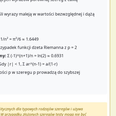
śli wyrazy maleją w wartości bezwzględnej i dążą
 1/n² = π²/6 ≈ 1.6449
zypadek funkcji dzeta Riemanna z p = 2
ny:
Σ (-1)^(n+1)/n = ln(2) ≈ 0.6931
dy |r| < 1, Σ ar^(n-1) = a/(1-r)
ści p w szeregu p prowadzą do szybszej
itycznych dla typowych rodzajów szeregów i używa
 W przypadku złożonych szeregów testy mogą nie być