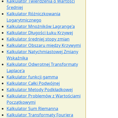
Kalkulator Twierdzenia o Wartości
Średniej
Kalkulator Różniczkowania
Logarytmicznego
Kalkulator Mnożników Lagrange'a
Kalkulator Długości Łuku Krzywej
Kalkulator średniej stopy zmian
Kalkulator Obszaru między Krzywymi
Kalkulator Natychmiastowej Zmiany
Wskaźnika
Kalkulator Odwrotnej Transformaty
Laplace'a
Kalkulator funkcji gamma
Kalkulator Całki Podwójnej
Kalkulator Metody Podkładkowej
Kalkulator Problemów z Wartościami
Początkowymi
Kalkulator Sum Riemanna
Kalkulator Transformaty Fouriera