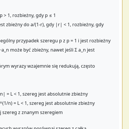
p > 1, rozbieżny, gdy p ≤ 1
est zbieżny do a/(1-r), gdy |r| < 1, rozbieżny, gdy
zególny przypadek szeregu p z p = 1 i jest rozbieżny
)·a_n może być zbieżny, nawet jeśli Σ a_n jest
órym wyrazy wzajemnie się redukują, często
_n| = L < 1, szereg jest absolutnie zbieżny
^(1/n) = L < 1, szereg jest absolutnie zbieżny
 szereg z znanym szeregiem
ących wyrazów porównaj szereg z całką