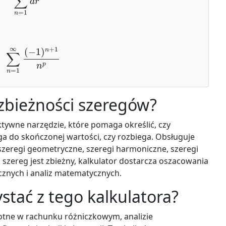
n
=
1
∞
(
−
1
)
n
+
1
n
p
 zbieżności szeregów?
ktywne narzędzie, które pomaga określić, czy
 do skończonej wartości, czy rozbiega. Obsługuje
, szeregi geometryczne, szeregi harmoniczne, szeregi
 szereg jest zbieżny, kalkulator dostarcza oszacowania
znych i analiz matematycznych.
stać z tego kalkulatora?
totne w rachunku różniczkowym, analizie