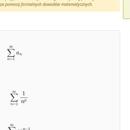
ki za pomocą formalnych dowodów matematycznych.
∑
n
=
1
∞
a
n
∑
n
=
1
∞
1
n
p
∑
n
=
1
∞
a
r
n
−
1