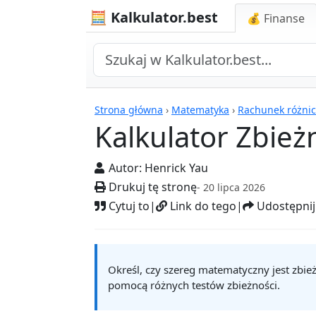
🧮 Kalkulator.best
💰 Finanse
Kalkulatory
Strona główna
›
Matematyka
›
Rachunek różni
Kalkulator Zbie
Autor:
Henrick Yau
Drukuj tę stronę
- 20 lipca 2026
Cytuj to
|
Link do tego
|
Udostępnij
Określ, czy szereg matematyczny jest zbieżn
pomocą różnych testów zbieżności.