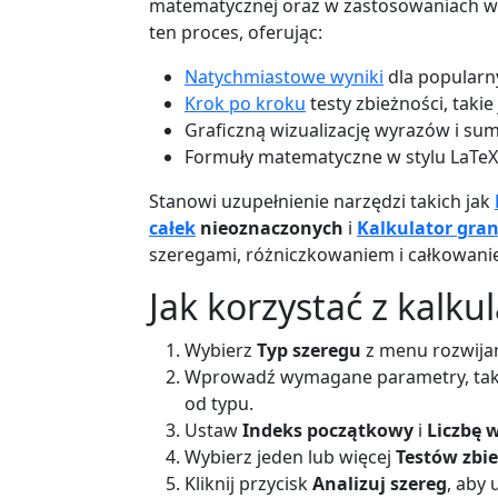
matematycznej oraz w zastosowaniach w fi
ten proces, oferując:
Natychmiastowe wyniki
dla popularn
Krok po kroku
testy zbieżności, takie
Graficzną wizualizację wyrazów i su
Formuły matematyczne w stylu LaTeX 
Stanowi uzupełnienie narzędzi takich jak
całek
nieoznaczonych
i
Kalkulator gran
szeregami, różniczkowaniem i całkowani
Jak korzystać z kalku
Wybierz
Typ szeregu
z menu rozwijan
Wprowadź wymagane parametry, taki
od typu.
Ustaw
Indeks początkowy
i
Liczbę 
Wybierz jeden lub więcej
Testów zbie
Kliknij przycisk
Analizuj szereg
, aby 