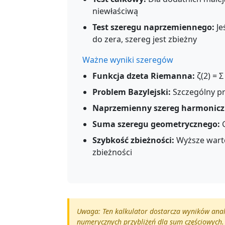
niewłaściwą
Test szeregu naprzemiennego:
Je
do zera, szereg jest zbieżny
Ważne wyniki szeregów
Funkcja dzeta Riemanna:
ζ(2) = Σ
Problem Bazylejski:
Szczególny pr
Naprzemienny szereg harmonicz
Suma szeregu geometrycznego:
G
Szybkość zbieżności:
Wyższe warto
zbieżności
Uwaga: Ten kalkulator dostarcza wyników anal
numerycznych przybliżeń dla sum częściowych.