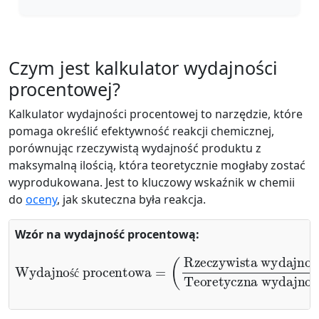
Czym jest kalkulator wydajności
procentowej?
Kalkulator wydajności procentowej to narzędzie, które
pomaga określić efektywność reakcji chemicznej,
porównując rzeczywistą wydajność produktu z
maksymalną ilością, która teoretycznie mogłaby zostać
wyprodukowana. Jest to kluczowy wskaźnik w chemii
do
oceny
, jak skuteczna była reakcja.
Wzór na wydajność procentową:
Rzeczywista wydajność
Wydajność procentowa
Teoretyczna wydajność
=
(
)
×
100
%
ś
ś
ć
ś