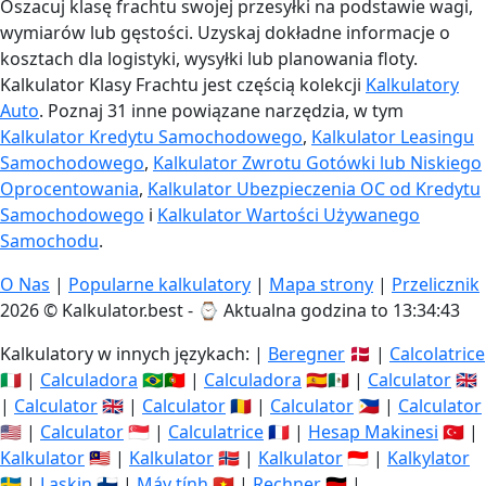
Oszacuj klasę frachtu swojej przesyłki na podstawie wagi,
wymiarów lub gęstości. Uzyskaj dokładne informacje o
kosztach dla logistyki, wysyłki lub planowania floty.
Kalkulator Klasy Frachtu jest częścią kolekcji
Kalkulatory
Auto
. Poznaj 31 inne powiązane narzędzia, w tym
Kalkulator Kredytu Samochodowego
,
Kalkulator Leasingu
Samochodowego
,
Kalkulator Zwrotu Gotówki lub Niskiego
Oprocentowania
,
Kalkulator Ubezpieczenia OC od Kredytu
Samochodowego
i
Kalkulator Wartości Używanego
Samochodu
.
O Nas
|
Popularne kalkulatory
|
Mapa strony
|
Przelicznik
2026 © Kalkulator.best - ⌚
Aktualna godzina to 13:34:44
Kalkulatory w innych językach: |
Beregner
🇩🇰 |
Calcolatrice
🇮🇹 |
Calculadora
🇧🇷🇵🇹 |
Calculadora
🇪🇸🇲🇽 |
Calculator
🇬🇧
|
Calculator
🇬🇧 |
Calculator
🇷🇴 |
Calculator
🇵🇭 |
Calculator
🇺🇸 |
Calculator
🇸🇬 |
Calculatrice
🇫🇷 |
Hesap Makinesi
🇹🇷 |
Kalkulator
🇲🇾 |
Kalkulator
🇳🇴 |
Kalkulator
🇮🇩 |
Kalkylator
🇸🇪 |
Laskin
🇫🇮 |
Máy tính
🇻🇳 |
Rechner
🇩🇪 |