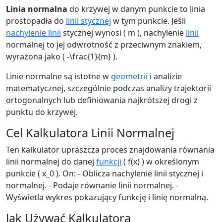
Linia normalna
do krzywej w danym punkcie to linia
prostopadła do
linii stycznej
w tym punkcie. Jeśli
nachylenie linii
stycznej wynosi ( m ), nachylenie
linii
normalnej to jej odwrotność z przeciwnym znakiem,
wyrażona jako ( -\frac{1}{m} ).
Linie normalne są istotne w
geometrii
i analizie
matematycznej, szczególnie podczas analizy trajektorii
ortogonalnych lub definiowania najkrótszej drogi z
punktu do krzywej.
Cel Kalkulatora Linii Normalnej
Ten kalkulator upraszcza proces znajdowania równania
linii normalnej do danej
funkcji
( f(x) ) w określonym
punkcie ( x_0 ). On: - Oblicza nachylenie linii stycznej i
normalnej. - Podaje równanie linii normalnej. -
Wyświetla wykres pokazujący funkcję i linię normalną.
Jak Używać Kalkulatora