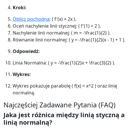
Kroki:
Oblicz pochodną
: ( f'(x) = 2x ).
Oceń nachylenie linii stycznej: ( f'(1) = 2 ).
Nachylenie linii normalnej: ( m = -\frac{1}{2} ).
Równanie linii normalnej: ( y = -\frac{1}{2}(x - 1) + 1 ).
Odpowiedź:
Linia Normalna: ( y = -\frac{1}{2}x + \frac{3}{2} ).
Wykres:
Wykres pokazuje parabolę ( f(x) = x^2 ) oraz linię
normalną.
Najczęściej Zadawane Pytania (FAQ)
Jaka jest różnica między linią styczną a
linią normalną?