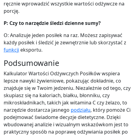
57
0.7g
13.8g
0.3g
ręcznie wprowadzić wszystkie wartości odżywcze na
porcję.
calories
protein
carbs
fat
Per 100g
P: Czy to narzędzie śledzi dzienne sumy?
Add
g
O: Analizuje jeden posiłek na raz. Możesz zapisywać
każdy posiłek i śledzić je zewnętrznie lub skorzystać z
funkcji
eksportu.
Avocado
Fruit
Podsumowanie
160
2g
8.5g
14.7g
Kalkulator Wartości Odżywczych Posiłków wspiera
calories
protein
carbs
fat
lepsze nawyki żywieniowe, pokazując dokładnie, co
Per 100g
znajduje się w Twoim jedzeniu. Niezależnie od tego, czy
skupiasz się na kaloriach, białku, błonniku, czy
Add
g
mikroskładnikach, takich jak witamina C czy żelazo, to
narzędzie dostarcza jasnego
podziału
, który pomoże Ci
podejmować świadome decyzje dietetyczne. Dzięki
Mleko (pełne)
Dairy
wbudowanej analizie i wizualnym wskazówkom jest to
praktyczny sposób na poprawę odżywiania posiłek po
61
3.2g
4.8g
3.3g