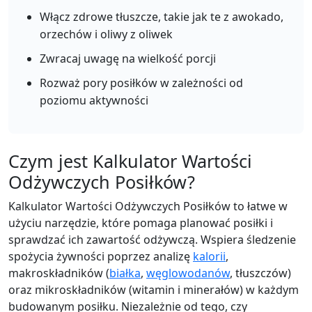
Włącz zdrowe tłuszcze, takie jak te z awokado,
Add
g
orzechów i oliwy z oliwek
Zwracaj uwagę na wielkość porcji
Chleb pełnoziarnisty
Grain
Rozważ pory posiłków w zależności od
247
10.5g
46g
3.4g
poziomu aktywności
calories
protein
carbs
fat
Per 100g
Czym jest Kalkulator Wartości
Add
g
Odżywczych Posiłków?
Kalkulator Wartości Odżywczych Posiłków to łatwe w
użyciu narzędzie, które pomaga planować posiłki i
Chleb biały
Grain
sprawdzać ich zawartość odżywczą. Wspiera śledzenie
266
8.2g
49.2g
3.2g
spożycia żywności poprzez analizę
kalorii
,
calories
protein
carbs
fat
makroskładników (
białka
,
węglowodanów
, tłuszczów)
Per 100g
oraz mikroskładników (witamin i minerałów) w każdym
budowanym posiłku. Niezależnie od tego, czy