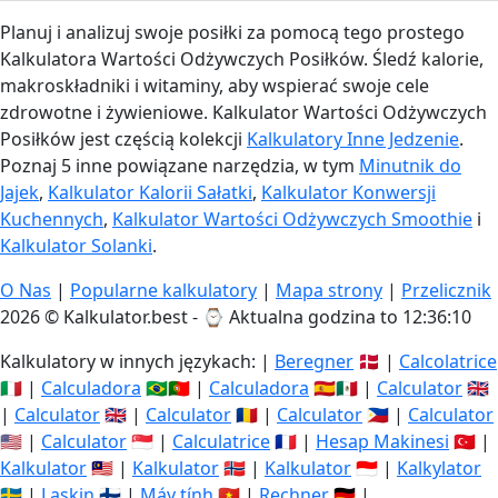
Per 100g
Planuj i analizuj swoje posiłki za pomocą tego prostego
Kalkulatora Wartości Odżywczych Posiłków. Śledź kalorie,
Add
g
makroskładniki i witaminy, aby wspierać swoje cele
zdrowotne i żywieniowe. Kalkulator Wartości Odżywczych
Posiłków jest częścią kolekcji
Kalkulatory Inne Jedzenie
.
Oliwa z oliwek
Fat/Oil
Poznaj 5 inne powiązane narzędzia, w tym
Minutnik do
Jajek
,
Kalkulator Kalorii Sałatki
,
Kalkulator Konwersji
884
0g
0g
100g
Kuchennych
,
Kalkulator Wartości Odżywczych Smoothie
i
calories
protein
carbs
fat
Kalkulator Solanki
.
Per 100ml
O Nas
|
Popularne kalkulatory
|
Mapa strony
|
Przelicznik
Add
ml
2026 © Kalkulator.best - ⌚
Aktualna godzina to 12:36:11
Kalkulatory w innych językach: |
Beregner
🇩🇰 |
Calcolatrice
🇮🇹 |
Calculadora
🇧🇷🇵🇹 |
Calculadora
🇪🇸🇲🇽 |
Calculator
🇬🇧
Butter
Fat/Oil
|
Calculator
🇬🇧 |
Calculator
🇷🇴 |
Calculator
🇵🇭 |
Calculator
717
0.9g
0.1g
81.1g
🇺🇸 |
Calculator
🇸🇬 |
Calculatrice
🇫🇷 |
Hesap Makinesi
🇹🇷 |
calories
protein
carbs
fat
Kalkulator
🇲🇾 |
Kalkulator
🇳🇴 |
Kalkulator
🇮🇩 |
Kalkylator
🇸🇪 |
Laskin
🇫🇮 |
Máy tính
🇻🇳 |
Rechner
🇩🇪 |
Per 100g