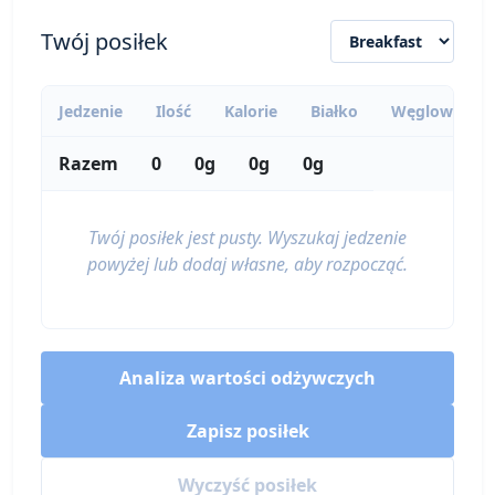
calories
protein
carbs
fat
Twój posiłek
Per 100g
Add
g
Jedzenie
Ilość
Kalorie
Białko
Węglowodan
Razem
0
0g
0g
0g
Tofu, twarde
Protein
76
8g
2g
4.2g
Twój posiłek jest pusty. Wyszukaj jedzenie
calories
protein
carbs
fat
powyżej lub dodaj własne, aby rozpocząć.
Per 100g
Add
g
Analiza wartości odżywczych
Jajka (całe, duże)
Protein
Zapisz posiłek
72
6.3g
0.4g
5g
Wyczyść posiłek
calories
protein
carbs
fat