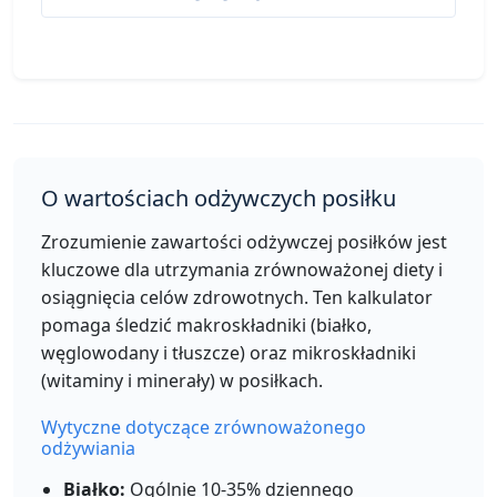
Per 50g
Add
g
Soczewica (gotowana)
Protein
O wartościach odżywczych posiłku
116
9g
20g
0.4g
calories
protein
carbs
fat
Zrozumienie zawartości odżywczej posiłków jest
Per 100g
kluczowe dla utrzymania zrównoważonej diety i
osiągnięcia celów zdrowotnych. Ten kalkulator
Add
g
pomaga śledzić makroskładniki (białko,
węglowodany i tłuszcze) oraz mikroskładniki
(witaminy i minerały) w posiłkach.
Brązowy ryż (gotowany)
Grain
Wytyczne dotyczące zrównoważonego
112
2.6g
23.5g
0.9g
odżywiania
calories
protein
carbs
fat
Białko:
Ogólnie 10-35% dziennego