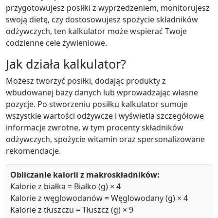
Add
g
przygotowujesz posiłki z wyprzedzeniem, monitorujesz
swoją dietę, czy dostosowujesz spożycie składników
odżywczych, ten kalkulator może wspierać Twoje
Makaron (ugotowany)
Grain
codzienne cele żywieniowe.
158
5.8g
31g
0.9g
Jak działa kalkulator?
calories
protein
carbs
fat
Możesz tworzyć posiłki, dodając produkty z
Per 100g
wbudowanej bazy danych lub wprowadzając własne
pozycje. Po stworzeniu posiłku kalkulator sumuje
Add
g
wszystkie wartości odżywcze i wyświetla szczegółowe
informacje zwrotne, w tym procenty składników
odżywczych, spożycie witamin oraz spersonalizowane
Brokuły (gotowane)
Vegetable
rekomendacje.
35
2.4g
7.2g
0.4g
Obliczanie kalorii z makroskładników:
calories
protein
carbs
fat
Kalorie z białka = Białko (g) × 4
Per 100g
Kalorie z węglowodanów = Węglowodany (g) × 4
Kalorie z tłuszczu = Tłuszcz (g) × 9
Add
g