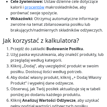
Cele żywieniowe:
Ustaw dzienne cele dotyczące
kalorii i
procentów
makroskładników, aby
Słodki ziemniak (pieczony)
Vegetable
porównać swoje spożycie.
90
2g
20.7g
0.2g
Wskazówki:
Otrzymuj automatyczne informacje
zwrotne na temat zbilansowania posiłku lub
calories
protein
carbs
fat
brakujących/nadmiernych składników odżywczych.
Per 100g
Jak korzystać z kalkulatora?
Add
g
Przejdź do zakładki
Budowanie Posiłku
.
Użyj paska wyszukiwania, aby znaleźć produkty, lub
przeglądaj według kategorii.
Pomidor (surowy)
Vegetable
Kliknij „Dodaj”, aby uwzględnić produkt w swoim
18
0.9g
3.9g
0.2g
posiłku. Dostosuj ilości według potrzeb.
calories
protein
carbs
fat
Aby dodać własny produkt, kliknij „+ Dodaj Własny
Per 100g
Produkt” i wypełnij dane odżywcze.
Obserwuj, jak Twój posiłek aktualizuje się w tabeli
Add
g
poniżej po dodaniu każdego produktu.
Kliknij
Analizuj Wartości Odżywcze
, aby uzyskać
pełny podział wartości odżywczych posiłku.