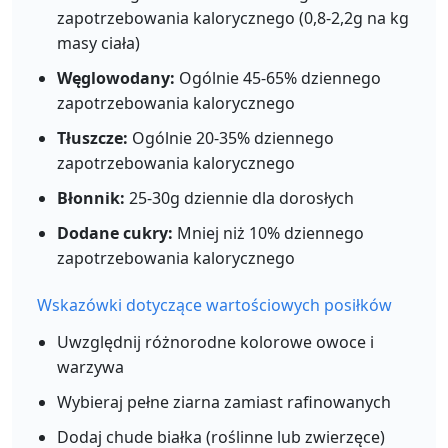
Per 100g
zapotrzebowania kalorycznego (0,8-2,2g na kg
masy ciała)
Add
g
Węglowodany:
Ogólnie 45-65% dziennego
zapotrzebowania kalorycznego
Biały ryż (gotowany)
Grain
Tłuszcze:
Ogólnie 20-35% dziennego
zapotrzebowania kalorycznego
130
2.7g
28.2g
0.3g
calories
protein
carbs
fat
Błonnik:
25-30g dziennie dla dorosłych
Per 100g
Dodane cukry:
Mniej niż 10% dziennego
zapotrzebowania kalorycznego
Add
g
Wskazówki dotyczące wartościowych posiłków
Uwzględnij różnorodne kolorowe owoce i
Komosa ryżowa (gotowana)
Grain
warzywa
120
4.4g
21.3g
1.9g
Wybieraj pełne ziarna zamiast rafinowanych
calories
protein
carbs
fat
Per 100g
Dodaj chude białka (roślinne lub zwierzęce)