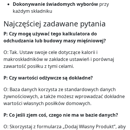
Dokonywanie świadomych wyborów
przy
89
1.1g
22.8g
0.3g
każdym składniku
calories
protein
carbs
fat
Najczęściej zadawane pytania
Per 100g
P: Czy mogę używać tego kalkulatora do
Add
g
odchudzania lub budowy masy mięśniowej?
O: Tak. Ustaw swoje cele dotyczące kalorii i
makroskładników w zakładce ustawień i porównaj
Orange
Fruit
zawartość posiłku z tymi celami.
47
0.9g
11.8g
0.1g
P: Czy wartości odżywcze są dokładne?
calories
protein
carbs
fat
Per 100g
O: Baza danych korzysta ze standardowych danych
żywnościowych, a także możesz wprowadzać dokładne
Add
g
wartości własnych posiłków domowych.
P: Co jeśli zjem coś, czego nie ma w bazie danych?
Mieszane jagody
Fruit
O: Skorzystaj z formularza „Dodaj Własny Produkt”, aby