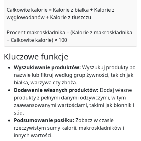
Całkowite kalorie = Kalorie z białka + Kalorie z
węglowodanów + Kalorie z tłuszczu
Szpinak (gotowany)
Vegetable
23
2.9g
3.8g
0.4g
Procent makroskładnika = (Kalorie z makroskładnika
calories
protein
carbs
fat
÷ Całkowite kalorie) × 100
Per 100g
Kluczowe funkcje
Add
g
Wyszukiwanie produktów:
Wyszukuj produkty po
nazwie lub filtruj według grup żywności, takich jak
białka, warzywa czy zboża.
Marchew (gotowana)
Vegetable
Dodawanie własnych produktów:
Dodaj własne
produkty z pełnymi danymi odżywczymi, w tym
35
0.8g
8.2g
0.2g
zaawansowanymi wartościami, takimi jak błonnik i
calories
protein
carbs
fat
sód.
Per 100g
Podsumowanie posiłku:
Zobacz w czasie
rzeczywistym sumy kalorii, makroskładników i
Add
g
innych wartości.