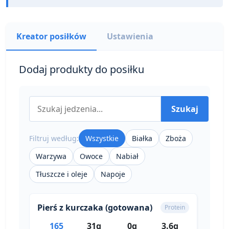
Kreator posiłków
Ustawienia
Dodaj produkty do posiłku
Szukaj
Filtruj według:
Wszystkie
Białka
Zboża
Warzywa
Owoce
Nabiał
Tłuszcze i oleje
Napoje
Pierś z kurczaka (gotowana)
Protein
165
31g
0g
3.6g