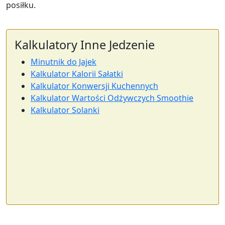
posiłku.
calories
protein
carbs
fat
Per 100ml
Kalkulatory Inne Jedzenie
Add
ml
Minutnik do Jajek
Kalkulator Kalorii Sałatki
Ser cheddar
Dairy
Kalkulator Konwersji Kuchennych
Kalkulator Wartości Odżywczych Smoothie
403
24.9g
1.3g
33.1g
Kalkulator Solanki
calories
protein
carbs
fat
Per 100g
Add
g
Jogurt grecki (naturalny)
Dairy
59
10.2g
3.6g
0.4g
calories
protein
carbs
fat