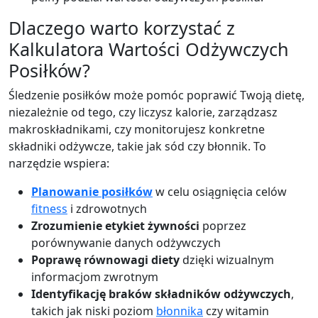
Papryka (surowa)
Vegetable
Dlaczego warto korzystać z
31
1g
6g
0.3g
Kalkulatora Wartości Odżywczych
calories
protein
carbs
fat
Posiłków?
Per 100g
Śledzenie posiłków może pomóc poprawić Twoją dietę,
Add
g
niezależnie od tego, czy liczysz kalorie, zarządzasz
makroskładnikami, czy monitorujesz konkretne
składniki odżywcze, takie jak sód czy błonnik. To
narzędzie wspiera:
Jabłko (ze skórką)
Fruit
52
0.3g
13.8g
0.2g
Planowanie posiłków
w celu osiągnięcia celów
calories
protein
carbs
fat
fitness
i zdrowotnych
Zrozumienie etykiet żywności
poprzez
Per 100g
porównywanie danych odżywczych
Poprawę równowagi diety
dzięki wizualnym
Add
g
informacjom zwrotnym
Identyfikację braków składników odżywczych
,
takich jak niski poziom
błonnika
czy witamin
Banana
Fruit