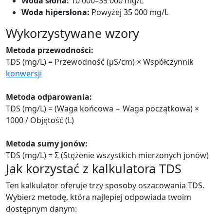
Woda słona:
10 000–35 000 mg/L
Woda hipersłona:
Powyżej 35 000 mg/L
Wykorzystywane wzory
Metoda przewodności:
TDS (mg/L) = Przewodność (µS/cm) × Współczynnik
konwersji
Metoda odparowania:
TDS (mg/L) = (Waga końcowa − Waga początkowa) ×
1000 / Objętość (L)
Metoda sumy jonów:
TDS (mg/L) = Σ (Stężenie wszystkich mierzonych jonów)
Jak korzystać z kalkulatora TDS
Ten kalkulator oferuje trzy sposoby oszacowania TDS.
Wybierz metodę, która najlepiej odpowiada twoim
dostępnym danym: