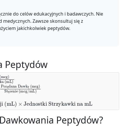
ącznie do celów edukacyjnych i badawczych. Nie
d medycznych. Zawsze skonsultuj się z
użyciem jakichkolwiek peptydów.
a Peptydów
enie (mcg/mL)
ż
ą
ę
ę
ż
ji (mL)
×
Jednostki Strzykawki na mL
r Dawkowania Peptydów?