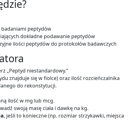
ędzie?
ę badaniami peptydów
iających dokładne podawanie peptydów
cyzyjne ilości peptydów do protokołów badawczych
latora
ierz „Peptyd niestandardowy.”
ydu znajduje się w fiolce) oraz ilość rozcieńczalnika
danego do rekonstytucji.
ą ilość w mg lub mcg.
adź swoją masę ciała i dawkę na kg.
ia
, jeśli to konieczne (np. rozmiar strzykawki, miejsca