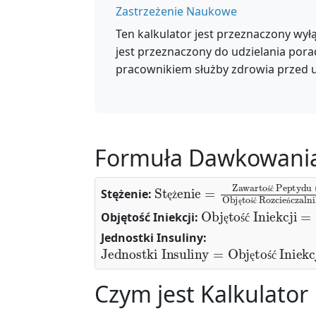
Zastrzeżenie Naukowe
Ten kalkulator jest przeznaczony wył
jest przeznaczony do udzielania pora
pracownikiem służby zdrowia przed 
Formuła Dawkowani
Stężenie
Zawartość Peptydu (mcg)
Objętość Rozcieńczalnika (mL)
=
Stężenie:
ś
ć
ę
ż
Objętość Iniekcji
Pożądana Dawkę (mcg)
Stęż
=
ę
ś
ć
ń
Objętość Iniekcji:
ę
ś
ć
Jednostki Insuliny:
Jednostki Insuliny
=
Objętość Iniekc
ę
ś
ć
Czym jest Kalkulato