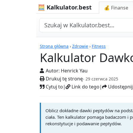
🧮 Kalkulator.best
💰 Finanse
Kalkulatory
Strona główna
›
Zdrowie
›
Fitness
Kalkulator Daw
Autor:
Henrick Yau
Drukuj tę stronę
- 29 czerwca 2025
Cytuj to
|
Link do tego
|
Udostępnij
Oblicz dokładne dawki peptydów na podstaw
ciała. Ten kalkulator pomaga badaczom i 
rekonstytucje i podawanie peptydów.