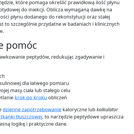
dzie, które pomaga określić prawidłową ilość płynu
eptydowej do iniekcji. Oblicza wymaganą dawkę na
lości płynu dodanego do rekonstytucji oraz stałej
est to szczególnie przydatne w badaniach i klinicznych
e.
że pomóc
 dawkowanie peptydów, redukując zgadywanie i
ach
nsulinowej dla łatwego pomiaru
ej masy ciała lub stałego celu
etlanie
krok po kroku
obliczeń
je
dzienne zapotrzebowanie
kaloryczne lub
kalkulator
 tkanki tłuszczowej
, to narzędzie peptydowe upraszcza
sną logikę i praktyczne dane.