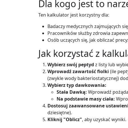
Dla kogo jest to narz
Ten kalkulator jest korzystny dla:
Badaczy medycznych zajmujących si
Pracowników służby zdrowia zapewn
Osób uczących się, jak obliczać pre
Jak korzystać z kalku
Wybierz swój peptyd
z listy lub wyb
Wprowadź zawartość fiolki
(ile pept
(zwykle wody bakteriostatycznej) do
Wybierz typ dawkowania:
Stała Dawką:
Wprowadź pożądan
Na podstawie masy ciała:
Wprow
Dostosuj zaawansowane ustawien
dziesiętne).
Kliknij "Oblicz"
, aby uzyskać wyniki.