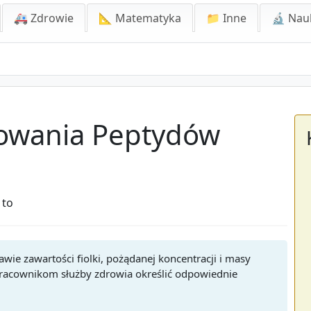
🚑 Zdrowie
📐 Matematyka
📁 Inne
🔬 Nau
kowania Peptydów
 to
ie zawartości fiolki, pożądanej koncentracji i masy
pracownikom służby zdrowia określić odpowiednie