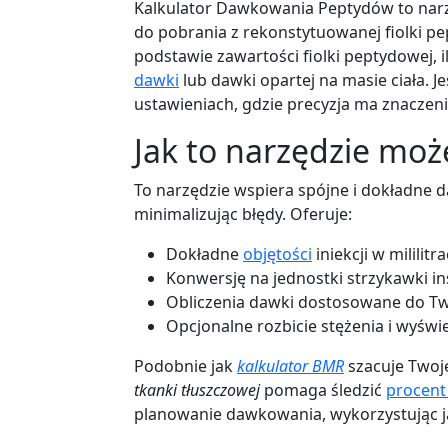
Kalkulator Dawkowania Peptydów to narzę
do pobrania z rekonstytuowanej fiolki p
podstawie zawartości fiolki peptydowej, i
dawki
lub dawki opartej na masie ciała. J
ustawieniach, gdzie precyzja ma znaczeni
Jak to narzędzie mo
To narzędzie wspiera spójne i dokładne
minimalizując błędy. Oferuje:
Dokładne
objętości
iniekcji w mililitr
Konwersję na jednostki strzykawki i
Obliczenia dawki dostosowane do Twoj
Opcjonalne rozbicie stężenia i wyświ
Podobnie jak
kalkulator BMR
szacuje Two
tkanki tłuszczowej
pomaga śledzić
procent
planowanie dawkowania, wykorzystując ja