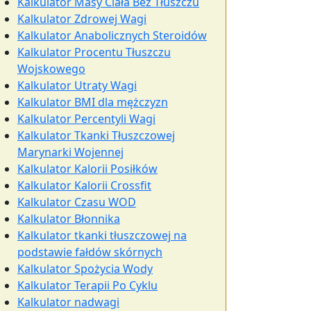
Kalkulator Masy Ciała Bez Tłuszczu
Kalkulator Zdrowej Wagi
Kalkulator Anabolicznych Steroidów
Kalkulator Procentu Tłuszczu
Wojskowego
Kalkulator Utraty Wagi
Kalkulator BMI dla mężczyzn
Kalkulator Percentyli Wagi
Kalkulator Tkanki Tłuszczowej
Marynarki Wojennej
Kalkulator Kalorii Posiłków
Kalkulator Kalorii Crossfit
Kalkulator Czasu WOD
Kalkulator Błonnika
Kalkulator tkanki tłuszczowej na
podstawie fałdów skórnych
Kalkulator Spożycia Wody
Kalkulator Terapii Po Cyklu
Kalkulator nadwagi