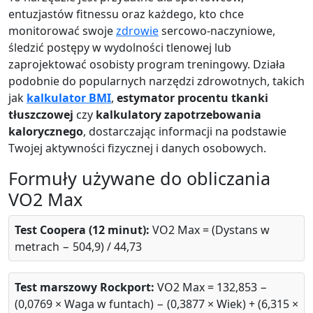
entuzjastów fitnessu oraz każdego, kto chce
monitorować swoje
zdrowie
sercowo-naczyniowe,
śledzić postępy w wydolności tlenowej lub
zaprojektować osobisty program treningowy. Działa
podobnie do popularnych narzędzi zdrowotnych, takich
jak
kalkulator BMI
,
estymator procentu tkanki
tłuszczowej
czy
kalkulatory zapotrzebowania
kalorycznego
, dostarczając informacji na podstawie
Twojej aktywności fizycznej i danych osobowych.
Formuły używane do obliczania
VO2 Max
Test Coopera (12 minut):
VO2 Max = (Dystans w
metrach − 504,9) / 44,73
Test marszowy Rockport:
VO2 Max = 132,853 −
(0,0769 × Waga w funtach) − (0,3877 × Wiek) + (6,315 ×