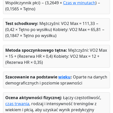
Współczynnik płci) − (3,2649 ×
Czas w minutach
) −
(0,1565 × Tętno)
Test schodkowy:
Mężczyźni: VO2 Max = 111,33 −
(0,42 × Tętno po wysiłku) Kobiety: VO2 Max = 65,81 −
(0,1847 × Tętno po wysiłku)
Metoda spoczynkowego tętna:
Mężczyźni: VO2 Max
= 15 + (Rezerwa HR × 0,4) Kobiety: VO2 Max = 12 +
(Rezerwa HR × 0,35)
Szacowanie na podstawie
wieku
:
Oparte na danych
demograficznych i poziomie sprawności
Ocena aktywności fizycznej:
Łączy częstotliwość,
czas trwania
, rodzaj i intensywność treningów z
wiekiem i płcią, aby uzyskać wynik predykcyjny