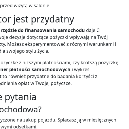
przed wizytą w salonie
tor jest przydatny
rzędzie do finansowania samochodu
daje Ci
Twoje decyzje dotyczące pożyczki wpływają na Twój
zty. Możesz eksperymentować z różnymi warunkami i
la swojego stylu życia.
 pożyczkę z niższymi płatnościami, czy krótszą pożyczkę
aner płatności samochodowych
i wykres
to również przydatne do badania korzyści z
dnienia opłat w Twojej pożyczce.
e pytania
mochodowa?
czone na zakup pojazdu. Spłacasz ją w miesięcznych
owymi odsetkami.