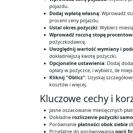
pojazdu.
Dodaj wpłatę własną
: Wprowadź stał
procent ceny pojazdu.
Ustal okres pożyczki
: Wybierz miesią
Wprowadź roczną stopę procentow
pożyczkodawcę.
Uwzględnij wartość wymiany i pod
dokładniejszą kwotę pożyczki.
Opcjonalne ustawienia
: Dodaj doda
opłaty w pożyczce, i wybierz, ile mie
Kliknij "Oblicz"
: Uzyskaj szczegółow
kosztów i więcej.
Kluczowe cechy i korz
Jasne oszacowanie miesięcznych płat
Dokładne
rozliczenie pożyczki sa
Porównanie
płatności obok siebie
dl
Przydatne do porównywania
opcji 