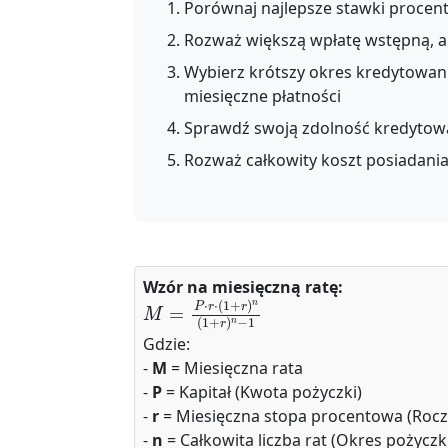
Porównaj najlepsze stawki proce
Rozważ większą wpłatę wstępną, a
Wybierz krótszy okres kredytowani
miesięczne płatności
Sprawdź swoją zdolność kredytową
Rozważ całkowity koszt posiadania,
Wzór na miesięczną ratę:
M
=
P
⋅
r
⋅
(
1
+
r
)
n
(
1
+
r
)
n
−
1
Gdzie:
-
M
= Miesięczna rata
-
P
= Kapitał (Kwota pożyczki)
-
r
= Miesięczna stopa procentowa (Rocz
-
n
= Całkowita liczba rat (Okres pożyczk