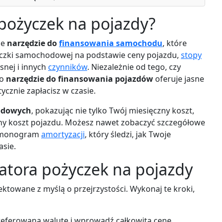
 pożyczek na pojazdy?
ne
narzędzie do
finansowania samochodu
, które
czki samochodowej na podstawie ceny pojazdu,
stopy
snej i innych
czynników
. Niezależnie od tego, czy
to
narzędzie do finansowania pojazdów
oferuje jasne
tycznie zapłacisz w czasie.
dowych
, pokazując nie tylko Twój miesięczny koszt,
czny koszt pojazdu. Możesz nawet zobaczyć szczegółowe
rmonogram
amortyzacji
, który śledzi, jak Twoje
asie.
ulatora pożyczek na pojazdy
jektowane z myślą o przejrzystości. Wykonaj te kroki,
referowaną walutę i wprowadź całkowitą cenę