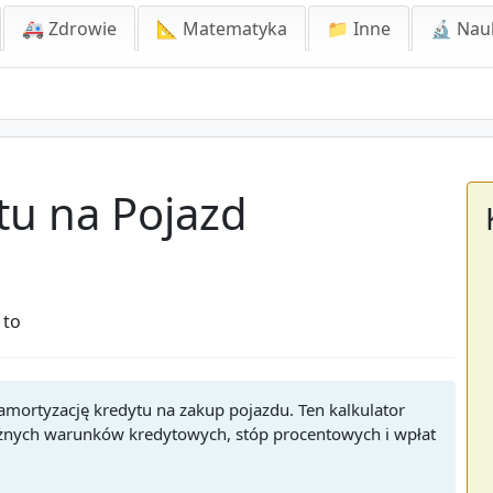
🚑 Zdrowie
📐 Matematyka
📁 Inne
🔬 Nau
tu na Pojazd
 to
i amortyzację kredytu na zakup pojazdu. Ten kalkulator
żnych warunków kredytowych, stóp procentowych i wpłat