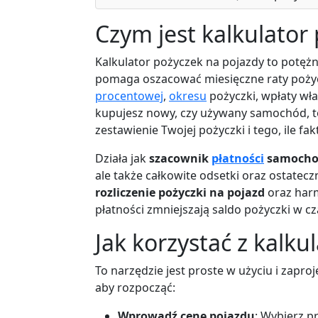
Czym jest kalkulator
Kalkulator pożyczek na pojazdy to potęż
pomaga oszacować miesięczne raty poży
procentowej
,
okresu
pożyczki, wpłaty wła
kupujesz nowy, czy używany samochód, 
zestawienie Twojej pożyczki i tego, ile fak
Działa jak
szacownik
płatności
samocho
ale także całkowite odsetki oraz ostate
rozliczenie pożyczki na pojazd
oraz ha
płatności zmniejszają saldo pożyczki w cz
Jak korzystać z kalk
To narzędzie jest proste w użyciu i zapro
aby rozpocząć:
Wprowadź cenę pojazdu
: Wybierz p