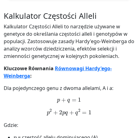
Kalkulator Częstości Alleli
Kalkulator Częstości Alleli to narzędzie używane w
genetyce do określania częstości alleli i genotypów w
populacji. Zastosowuje zasady Hardy'ego-Weinberga do
analizy wzorców dziedziczenia, efektów selekcji i
zmienności genetycznej w kolejnych pokoleniach.
Kluczowe Równania
Równowagi Hardy'ego-
Weinberga
:
Dla pojedynczego genu z dwoma allelami, A i a:
p
+
q
=
1
p
2
+
2
p
q
+
q
2
=
1
Gdzie:
p
= częstość allelu dominującego (A)