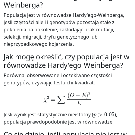
Weinberga?
Populacja jest w równowadze Hardy'ego-Weinberga,
jeśli częstości alleli i genotypów pozostają stałe z
pokolenia na pokolenie, zakładając brak mutacji,
selekcji, migracji, dryfu genetycznego lub
nieprzypadkowego kojarzenia.
Jak mogę określić, czy populacja jest w
równowadze Hardy'ego-Weinberga?
Porównaj obserwowane i oczekiwane częstości
genotypów, używając testu chi-kwadrat:
χ
2
=
∑
(
O
−
E
)
2
E
p
>
0.05
Jeśli wynik jest statystycznie nieistotny (
),
populacja prawdopodobnie jest w równowadze.
Co się dzieje, jeśli populacja nie jest w