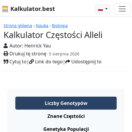
🧮 Kalkulator.best
🇵🇱
Kalkulatory
Strona główna
›
Nauka
›
Biologia
Kalkulator Częstości Alleli
Autor:
Henrick Yau
Drukuj tę stronę
- 5 sierpnia 2026
Cytuj to
|
Link do tego
|
Udostępnij to
Liczby Genotypów
Znane Częstości
Genetyka Populacji