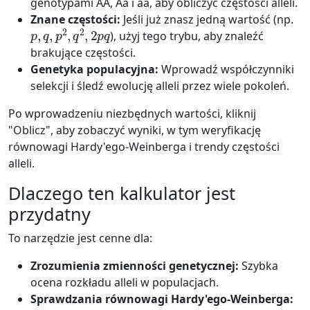
genotypami AA, Aa i aa, aby obliczyć częstości alleli.
Znane częstości:
Jeśli już znasz jedną wartość (np.
p
,
q
,
p
2
,
q
2
,
2
p
q
), użyj tego trybu, aby znaleźć
brakujące częstości.
Genetyka populacyjna:
Wprowadź współczynniki
selekcji i śledź ewolucję alleli przez wiele pokoleń.
Po wprowadzeniu niezbędnych wartości, kliknij
"Oblicz", aby zobaczyć wyniki, w tym weryfikację
równowagi Hardy'ego-Weinberga i trendy częstości
alleli.
Dlaczego ten kalkulator jest
przydatny
To narzędzie jest cenne dla:
Zrozumienia zmienności genetycznej:
Szybka
ocena rozkładu alleli w populacjach.
Sprawdzania równowagi Hardy'ego-Weinberga: