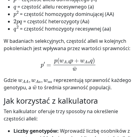
q
= częstość allelu recesywnego (a)
p
2
= częstość homozygoty dominującej (AA)
2
p
q
= częstość heterozygoty (Aa)
q
2
= częstość homozygoty recesywnej (aa)
W badaniach selekcyjnych, częstość alleli w kolejnych
pokoleniach jest wpływana przez wartości sprawności:
p
′
=
p
(
w
A
A
p
+
w
A
a
q
)
w
¯
w
A
A
,
w
A
a
,
w
a
a
Gdzie
reprezentują sprawność każdego
w
¯
genotypu, a
to średnia sprawność populacji.
Jak korzystać z kalkulatora
Ten kalkulator oferuje trzy sposoby na określenie
częstości alleli:
Liczby genotypów:
Wprowadź liczbę osobników z