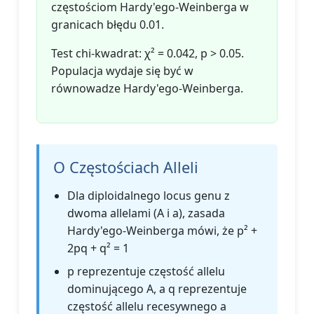
częstościom Hardy'ego-Weinberga w
granicach błędu 0.01.
Test chi-kwadrat: χ² = 0.042, p > 0.05.
Populacja wydaje się być w
równowadze Hardy'ego-Weinberga.
O Częstościach Alleli
Dla diploidalnego locus genu z
dwoma allelami (A i a), zasada
Hardy'ego-Weinberga mówi, że p² +
2pq + q² = 1
p reprezentuje częstość allelu
dominującego A, a q reprezentuje
częstość allelu recesywnego a