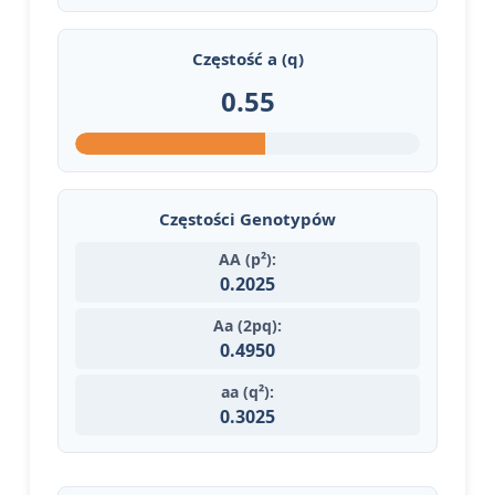
Częstość a (q)
0.55
Częstości Genotypów
AA (p²):
0.2025
Aa (2pq):
0.4950
aa (q²):
0.3025