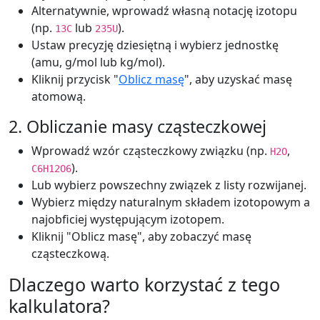
Alternatywnie, wprowadź własną notację izotopu
(np.
lub
).
13C
235U
Ustaw precyzję dziesiętną i wybierz jednostkę
(amu, g/mol lub kg/mol).
Kliknij przycisk "
Oblicz masę
", aby uzyskać masę
atomową.
2. Obliczanie masy cząsteczkowej
Wprowadź wzór cząsteczkowy związku (np.
,
H2O
).
C6H12O6
Lub wybierz powszechny związek z listy rozwijanej.
Wybierz między naturalnym składem izotopowym a
najobficiej występującym izotopem.
Kliknij "Oblicz masę", aby zobaczyć masę
cząsteczkową.
Dlaczego warto korzystać z tego
kalkulatora?