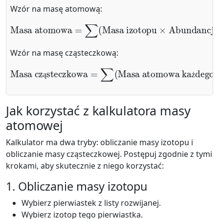
Wzór na masę atomową:
Masa izotopu
Masa atomowa
×
Abundancja względna
=
∑
(
)
Wzór na masę cząsteczkową:
Masa cząsteczkowa
Masa atomowa każdego pierwiastka
=
∑
×
(
Liczba atomów
)
ą
ż
Jak korzystać z kalkulatora masy
atomowej
Kalkulator ma dwa tryby: obliczanie masy izotopu i
obliczanie masy cząsteczkowej. Postępuj zgodnie z tymi
krokami, aby skutecznie z niego korzystać:
1. Obliczanie masy izotopu
Wybierz pierwiastek z listy rozwijanej.
Wybierz izotop tego pierwiastka.