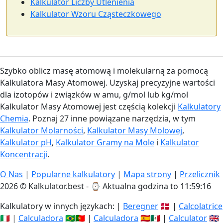
Kalkulator Liczby Utlenienia
Kalkulator Wzoru Cząsteczkowego
Szybko oblicz masę atomową i molekularną za pomocą
Kalkulatora Masy Atomowej. Uzyskaj precyzyjne wartości
dla izotopów i związków w amu, g/mol lub kg/mol
Kalkulator Masy Atomowej jest częścią kolekcji
Kalkulatory
Chemia
. Poznaj 27 inne powiązane narzędzia, w tym
Kalkulator Molarności
,
Kalkulator Masy Molowej
,
Kalkulator pH
,
Kalkulator Gramy na Mole
i
Kalkulator
Koncentracji
.
O Nas
|
Popularne kalkulatory
|
Mapa strony
|
Przelicznik
2026 © Kalkulator.best - ⌚
Aktualna godzina to 11:59:16
Kalkulatory w innych językach: |
Beregner
🇩🇰 |
Calcolatrice
🇮🇹 |
Calculadora
🇧🇷🇵🇹 |
Calculadora
🇪🇸🇲🇽 |
Calculator
🇬🇧