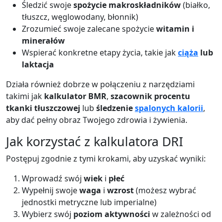
Śledzić swoje
spożycie makroskładników
(białko,
tłuszcz, węglowodany, błonnik)
Zrozumieć swoje zalecane spożycie
witamin i
minerałów
Wspierać konkretne etapy życia, takie jak
ciąża
lub
laktacja
Działa również dobrze w połączeniu z narzędziami
takimi jak
kalkulator BMR
,
szacownik procentu
tkanki tłuszczowej
lub
śledzenie
spalonych kalorii
,
aby dać pełny obraz Twojego zdrowia i żywienia.
Jak korzystać z kalkulatora DRI
Postępuj zgodnie z tymi krokami, aby uzyskać wyniki:
Wprowadź swój
wiek
i
płeć
Wypełnij swoje
waga
i
wzrost
(możesz wybrać
jednostki metryczne lub imperialne)
Wybierz swój
poziom aktywności
w zależności od