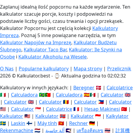
Zaplanuj idealną ilość popcornu na każde wydarzenie. Ten
kalkulator szacuje porcje, koszty i podpowiedzi na
podstawie liczby gości, czasu trwania i opcji przekąsek.
Kalkulator Popcornu jest częścią kolekcji
Kalkulatory
Impreza
. Poznaj 5 inne powiązane narzędzia, w tym
Kalkulator Napojów na Imprezę
,
Kalkulator Budżetu
Ślubnego
,
Kalkulator Taco Bar
,
Kalkulator: Ile Szynki na
Osobę
i
Kalkulator Alkoholu na Wesele
.
O Nas
|
Popularne kalkulatory
|
Mapa strony
|
Przelicznik
2026 © Kalkulator.best - ⌚
Aktualna godzina to 02:02:32
Kalkulatory w innych językach: |
Beregner
🇩🇰 |
Calcolatrice
🇮🇹 |
Calculadora
🇧🇷🇵🇹 |
Calculadora
🇪🇸🇲🇽 |
Calculator
🇬🇧
|
Calculator
🇬🇧 |
Calculator
🇷🇴 |
Calculator
🇵🇭 |
Calculator
🇺🇸 |
Calculator
🇸🇬 |
Calculatrice
🇫🇷 |
Hesap Makinesi
🇹🇷 |
Kalkulator
🇲🇾 |
Kalkulator
🇳🇴 |
Kalkulator
🇮🇩 |
Kalkylator
🇸🇪 |
Laskin
🇫🇮 |
Máy tính
🇻🇳 |
Rechner
🇩🇪 |
Rekenmachine
🇳🇱 |
آلة حاسبة
🇸🇦 |
เครื่องคิดเลข
🇹🇭 |
計算機