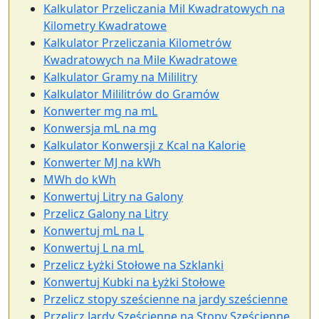
Kalkulator Przeliczania Mil Kwadratowych na
Kilometry Kwadratowe
Kalkulator Przeliczania Kilometrów
Kwadratowych na Mile Kwadratowe
Kalkulator Gramy na Mililitry
Kalkulator Mililitrów do Gramów
Konwerter mg na mL
Konwersja mL na mg
Kalkulator Konwersji z Kcal na Kalorie
Konwerter MJ na kWh
MWh do kWh
Konwertuj Litry na Galony
Przelicz Galony na Litry
Konwertuj mL na L
Konwertuj L na mL
Przelicz Łyżki Stołowe na Szklanki
Konwertuj Kubki na Łyżki Stołowe
Przelicz stopy sześcienne na jardy sześcienne
Przelicz Jardy Sześcienne na Stopy Sześcienne