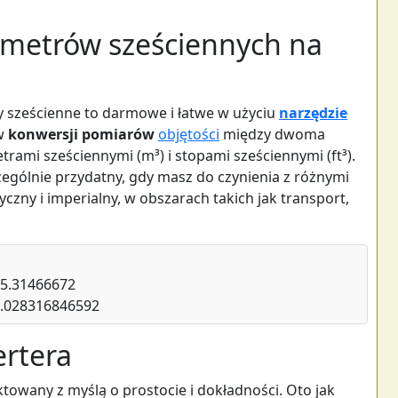
 metrów sześciennych na
 sześcienne to darmowe i łatwe w użyciu
narzędzie
 w
konwersji pomiarów
objętości
między dwoma
ami sześciennymi (m³) i stopami sześciennymi (ft³).
zególnie przydatny, gdy masz do czynienia z różnymi
zny i imperialny, w obszarach takich jak transport,
35.31466672
0.028316846592
ertera
ktowany z myślą o prostocie i dokładności. Oto jak