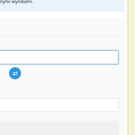
adnymi wynikami.
⇄