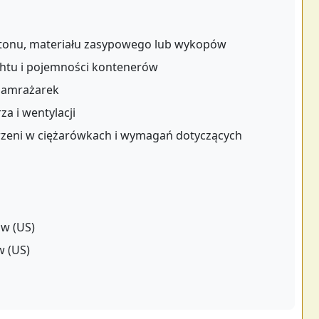
etonu, materiału zasypowego lub wykopów
chtu i pojemności kontenerów
zamrażarek
a i wentylacji
zeni w ciężarówkach i wymagań dotyczących
ów (US)
w (US)