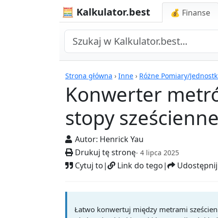
🧮 Kalkulator.best
💰 Finanse
Kalkulatory
Strona główna
›
Inne
›
Różne Pomiary/Jednostk
Konwerter metró
stopy sześcienn
Autor:
Henrick Yau
Drukuj tę stronę
- 4 lipca 2025
Cytuj to
|
Link do tego
|
Udostępnij
Łatwo konwertuj między metrami sześcienny