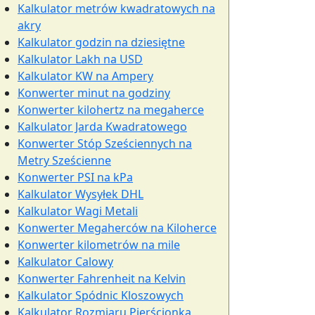
Kalkulator metrów kwadratowych na
akry
Kalkulator godzin na dziesiętne
Kalkulator Lakh na USD
Kalkulator KW na Ampery
Konwerter minut na godziny
Konwerter kilohertz na megaherce
Kalkulator Jarda Kwadratowego
Konwerter Stóp Sześciennych na
Metry Sześcienne
Konwerter PSI na kPa
Kalkulator Wysyłek DHL
Kalkulator Wagi Metali
Konwerter Megaherców na Kiloherce
Konwerter kilometrów na mile
Kalkulator Calowy
Konwerter Fahrenheit na Kelvin
Kalkulator Spódnic Kloszowych
Kalkulator Rozmiaru Pierścionka