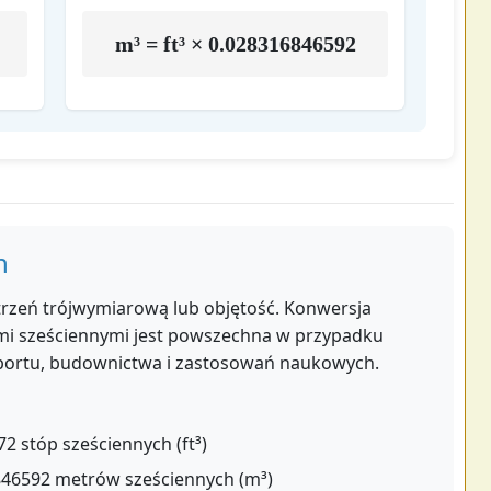
m³ = ft³ × 0.028316846592
h
trzeń trójwymiarową lub objętość. Konwersja
mi sześciennymi jest powszechna w przypadku
sportu, budownictwa i zastosowań naukowych.
2 stóp sześciennych (ft³)
46592 metrów sześciennych (m³)