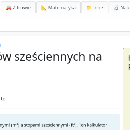
🚑 Zdrowie
📐 Matematyka
📁 Inne
🔬 Nau
i
w sześciennych na
e
 to
mi (m³) a stopami sześciennymi (ft³). Ten kalkulator