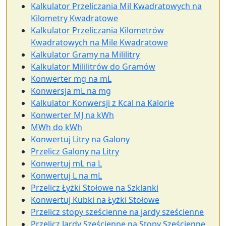
Kalkulator Przeliczania Mil Kwadratowych na
Kilometry Kwadratowe
Kalkulator Przeliczania Kilometrów
Kwadratowych na Mile Kwadratowe
Kalkulator Gramy na Mililitry
Kalkulator Mililitrów do Gramów
Konwerter mg na mL
Konwersja mL na mg
Kalkulator Konwersji z Kcal na Kalorie
Konwerter MJ na kWh
MWh do kWh
Konwertuj Litry na Galony
Przelicz Galony na Litry
Konwertuj mL na L
Konwertuj L na mL
Przelicz Łyżki Stołowe na Szklanki
Konwertuj Kubki na Łyżki Stołowe
Przelicz stopy sześcienne na jardy sześcienne
Przelicz Jardy Sześcienne na Stopy Sześcienne