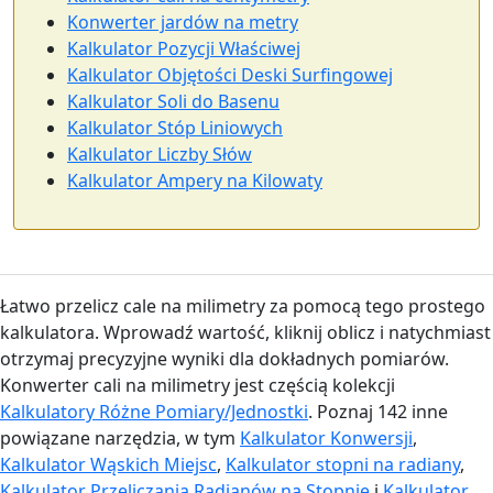
Konwerter jardów na metry
Kalkulator Pozycji Właściwej
Kalkulator Objętości Deski Surfingowej
Kalkulator Soli do Basenu
Kalkulator Stóp Liniowych
Kalkulator Liczby Słów
Kalkulator Ampery na Kilowaty
Łatwo przelicz cale na milimetry za pomocą tego prostego
kalkulatora. Wprowadź wartość, kliknij oblicz i natychmiast
otrzymaj precyzyjne wyniki dla dokładnych pomiarów.
Konwerter cali na milimetry jest częścią kolekcji
Kalkulatory Różne Pomiary/Jednostki
. Poznaj 142 inne
powiązane narzędzia, w tym
Kalkulator Konwersji
,
Kalkulator Wąskich Miejsc
,
Kalkulator stopni na radiany
,
Kalkulator Przeliczania Radianów na Stopnie
i
Kalkulator