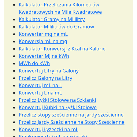
Kalkulator Przeliczania Kilometrów
Kwadratowych na Mile Kwadratowe
Kalkulator Gramy na Mililitry
Kalkulator Mililitrów do Gramów
Konwerter mg na mL
Konwersja mL na mg
Kalkulator Konwersji z Kcal na Kalorie
Konwerter MJ na kWh
MWh do kWh
Konwertuj Litry na Galony
Przelicz Galony na Litry
Konwertuj mL na L
Konwertuj L na mL
Przelicz Łyżki Stołowe na Szklanki
Konwertuj Kubki na Łyżki Stołowe
Przelicz stopy sześcienne na jardy sześcienne
Przelicz Jardy Sześcienne na Stopy Sześcienne
Konwertuj Łyżeczki na mL
Przekonwertuj mL na łyżeczki