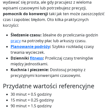
wydawać się prosta, ale gdy pracujesz z wieloma
wpisami czasowymi lub potrzebujesz precyzji,
pomocnik do konwersji
taki jak ten może zaoszczędzić
czas i zapobiec błędom. Oto kilka praktycznych
korzyści:
Śledzenie czasu:
Idealne do przeliczania godzin
pracy
na potrzeby płac lub arkuszy czasu.
Planowanie podróży
:
Szybko rozkładaj czasy
trwania wycieczek.
Dzienniki
fitness
:
Przeliczaj czasy treningów
między jednostkami.
Kuchnia i pieczenie:
Dostosuj przepisy z
precyzyjnymi konwersjami czasowymi.
Przydatne wartości referencyjne
30 minut = 0.5 godziny
15 minut = 0.25 godziny
90 minut = 1.5 godziny