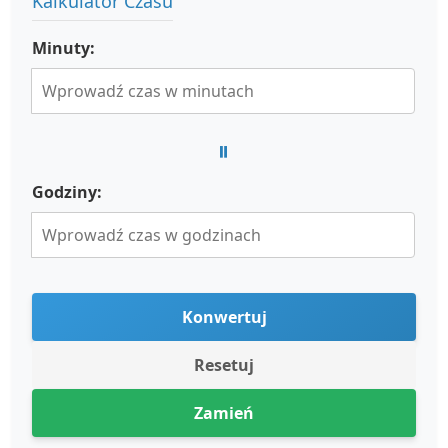
Kalkulator Czasu
Minuty:
=
Godziny:
Konwertuj
Resetuj
Zamień