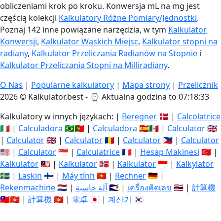
obliczeniami krok po kroku. Konwersja mL na mg jest
częścią kolekcji
Kalkulatory Różne Pomiary/Jednostki
.
Poznaj 142 inne powiązane narzędzia, w tym
Kalkulator
Konwersji
,
Kalkulator Wąskich Miejsc
,
Kalkulator stopni na
radiany
,
Kalkulator Przeliczania Radianów na Stopnie
i
Kalkulator Przeliczania Stopni na Milliradiany
.
O Nas
|
Popularne kalkulatory
|
Mapa strony
|
Przelicznik
2026 © Kalkulator.best - ⌚
Aktualna godzina to 07:18:34
Kalkulatory w innych językach: |
Beregner
🇩🇰 |
Calcolatrice
🇮🇹 |
Calculadora
🇧🇷🇵🇹 |
Calculadora
🇪🇸🇲🇽 |
Calculator
🇬🇧
|
Calculator
🇬🇧 |
Calculator
🇷🇴 |
Calculator
🇵🇭 |
Calculator
🇺🇸 |
Calculator
🇸🇬 |
Calculatrice
🇫🇷 |
Hesap Makinesi
🇹🇷 |
Kalkulator
🇲🇾 |
Kalkulator
🇳🇴 |
Kalkulator
🇮🇩 |
Kalkylator
🇸🇪 |
Laskin
🇫🇮 |
Máy tính
🇻🇳 |
Rechner
🇩🇪 |
Rekenmachine
🇳🇱 |
آلة حاسبة
🇸🇦 |
เครื่องคิดเลข
🇹🇭 |
計算機
🇹🇼🇭🇰 |
計算機
🇭🇰 |
電卓
🇯🇵 |
계산기
🇰🇷