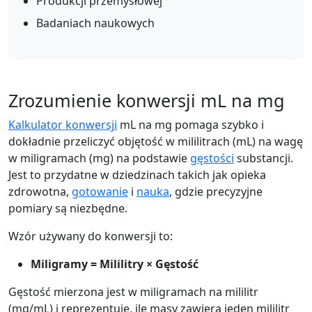
Produkcji przemysłowej
Badaniach naukowych
Zrozumienie konwersji mL na mg
Kalkulator konwersji
mL na mg pomaga szybko i
dokładnie przeliczyć objętość w mililitrach (mL) na wagę
w miligramach (mg) na podstawie
gęstości
substancji.
Jest to przydatne w dziedzinach takich jak opieka
zdrowotna,
gotowanie
i
nauka
, gdzie precyzyjne
pomiary są niezbędne.
Wzór używany do konwersji to:
Miligramy = Mililitry × Gęstość
Gęstość mierzona jest w miligramach na mililitr
(mg/mL) i reprezentuje, ile masy zawiera jeden mililitr