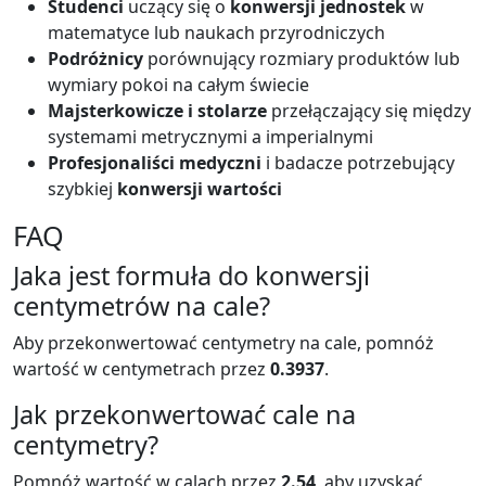
Studenci
uczący się o
konwersji jednostek
w
matematyce lub naukach przyrodniczych
Podróżnicy
porównujący rozmiary produktów lub
wymiary pokoi na całym świecie
Majsterkowicze i stolarze
przełączający się między
systemami metrycznymi a imperialnymi
Profesjonaliści medyczni
i badacze potrzebujący
szybkiej
konwersji wartości
FAQ
Jaka jest formuła do konwersji
centymetrów na cale?
Aby przekonwertować centymetry na cale, pomnóż
wartość w centymetrach przez
0.3937
.
Jak przekonwertować cale na
centymetry?
Pomnóż wartość w calach przez
2.54
, aby uzyskać