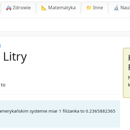
🚑 Zdrowie
📐 Matematyka
📁 Inne
🔬 Nau
i
 Litry
 to
W amerykańskim systemie miar 1 filiżanka to 0.2365882365