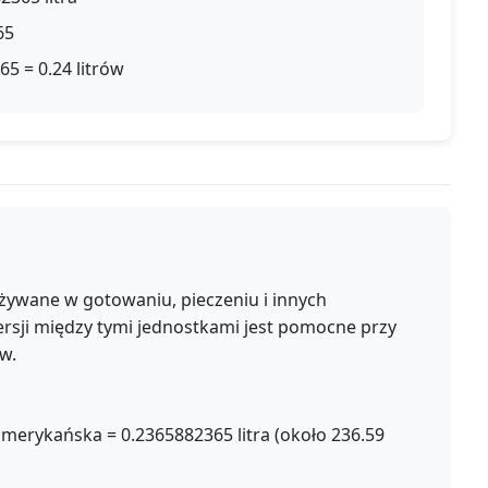
65
65 = 0.24 litrów
ci używane w gotowaniu, pieczeniu i innych
rsji między tymi jednostkami jest pomocne przy
w.
 amerykańska = 0.2365882365 litra (około 236.59