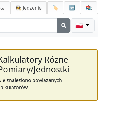
ka
👩‍🍳 Jedzenie
🏷️
🆕
📚
🇵🇱
Kalkulatory Różne
Pomiary/Jednostki
Nie znaleziono powiązanych
kalkulatorów