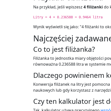
Na przykład, jeśli wpiszesz
4 filiżanki
do k
Litry = 4 × 0.236588 = 0.9464 litra
Wynik wyświetli się jako: "4 filiżanki to oko
Najczęściej zadawane
Co to jest filiżanka?
Filiżanka to jednostka miary objętości p
równoważna 0.236588 litra w systemie m
Dlaczego powinienem kon
Konwersja filiżanek na litry jest pomoc
naukowych lub gdy korzystasz z narzędzi
Czy ten kalkulator jest 
Tak, kalkulator używa precyzyjnego
współ