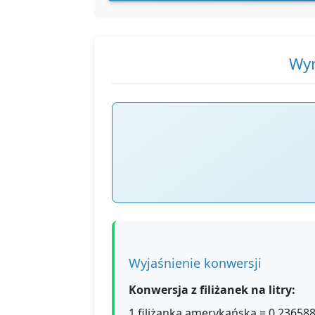
Wyn
Wyjaśnienie konwersji
Konwersja z filiżanek na litry:
1 filiżanka amerykańska = 0.236588