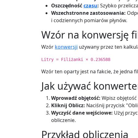
Oszczędność
czasu
:
Szybko przelicza
Wszechstronne zastosowania:
Odpo
i codziennych pomiarów płynów.
Wzór na konwersję fil
Wzór
konwersji
używany przez ten kalkula
Litry = Filiżanki × 0.236588
Wzór ten oparty jest na fakcie, że jedna fi
Jak używać konwertera
Wprowadź objętość:
Wpisz objętość
Kliknij Oblicz:
Naciśnij przycisk "Obl
Wyczyść dane wejściowe:
Użyj przyc
obliczenie.
Przykład obliczenia