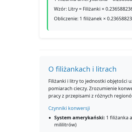
Wzór: Litry = Filiżanki × 0.23658823
Obliczenie: 1 filiżanek × 0.23658823
O filiżankach i litrach
Filiżanki i litry to jednostki objętoś
pomiarach cieczy. Zrozumienie konwe
pracy z przepisami z różnych regionó
Czynniki konwersji
System amerykański:
1 filiżanka
mililitrów)