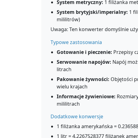
System metryczny:
1 filiżanka met
System brytyjski/imperialny:
1 fi
mililitrów)
Uwaga: Ten konwerter domyślnie uży
Typowe zastosowania
Gotowanie i pieczenie:
Przepisy c
Serwowanie napojów:
Napój może
litrach
Pakowanie żywności:
Objętości 
wielu krajach
Informacje żywieniowe:
Rozmiary
mililitrach
Dodatkowe konwersje
1 filiżanka amerykańska = 0.236588
1 litr = 4.2267528377 filiżanek am