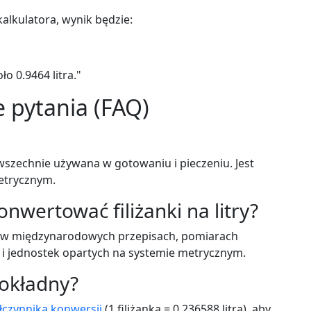
alkulatora, wynik będzie:
ło 0.9464 litra."
 pytania (FAQ)
owszechnie używana w gotowaniu i pieczeniu. Jest
etrycznym.
wertować filiżanki na litry?
na w międzynarodowych przepisach, pomiarach
 i jednostek opartych na systemie metrycznym.
dokładny?
czynnika konwersji
(1 filiżanka = 0.236588 litra), aby