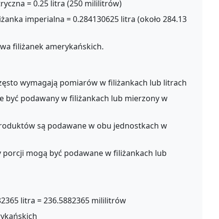
ryczna = 0.25 litra (250 mililitrów)
liżanka imperialna = 0.284130625 litra (około 284.13
wa filiżanek amerykańskich.
zęsto wymagają pomiarów w filiżankach lub litrach
 być podawany w filiżankach lub mierzony w
produktów są podawane w obu jednostkach w
 porcji mogą być podawane w filiżankach lub
2365 litra = 236.5882365 mililitrów
erykańskich