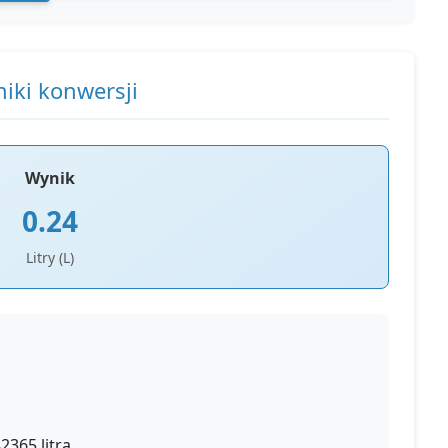
iki konwersji
Wynik
0.24
Litry (L)
2365 litra