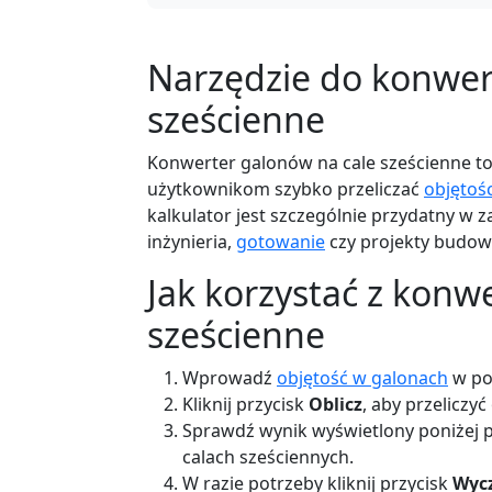
Narzędzie do konwers
sześcienne
Konwerter galonów na cale sześcienne t
użytkownikom szybko przeliczać
objętośc
kalkulator jest szczególnie przydatny w z
inżynieria,
gotowanie
czy projekty budow
Jak korzystać z konw
sześcienne
Wprowadź
objętość w galonach
w po
Kliknij przycisk
Oblicz
, aby przeliczyć
Sprawdź wynik wyświetlony poniżej 
calach sześciennych.
W razie potrzeby kliknij przycisk
Wyc