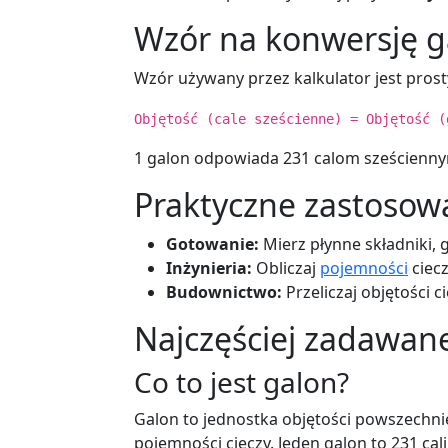
Wzór na konwersję g
Wzór używany przez kalkulator jest prost
Objętość (cale sześcienne) = Objętość (
1 galon odpowiada 231 calom sześcienn
Praktyczne zastosow
Gotowanie:
Mierz płynne składniki,
Inżynieria:
Obliczaj
pojemności
ciecz
Budownictwo:
Przeliczaj objętości 
Najczęściej zadawane
Co to jest galon?
Galon to jednostka objętości powszechn
pojemności cieczy. Jeden galon to 231 cal