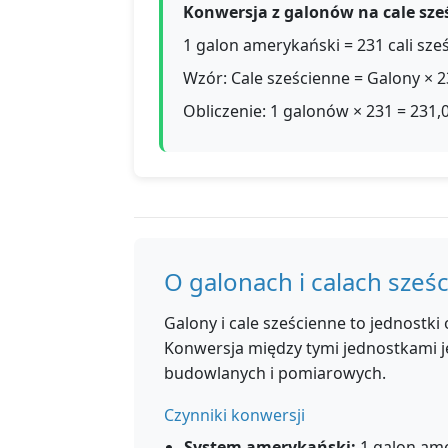
Konwersja z galonów na cale sze
1 galon amerykański = 231 cali sze
Wzór: Cale sześcienne = Galony × 
Obliczenie: 1 galonów × 231 = 231,
O galonach i calach sześ
Galony i cale sześcienne to jednostk
Konwersja między tymi jednostkami j
budowlanych i pomiarowych.
Czynniki konwersji
System amerykański:
1 galon ame