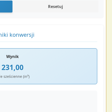
Resetuj
iki konwersji
Wynik
231,00
le sześcienne (in³)