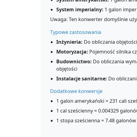
System imperialny:
1 galon imperi
Uwaga: Ten konwerter domyślnie uży
Typowe zastosowania
Inżynieria:
Do obliczania objętośc
Motoryzacja:
Pojemność silnika cz
Budownictwo:
Do obliczania wym
objętości
Instalacje sanitarne:
Do obliczan
Dodatkowe konwersje
1 galon amerykański = 231 cali sześ
1 cal sześcienny = 0.004329 galonó
1 stopa sześcienna = 7.48 galonów