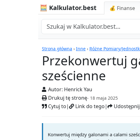
🧮 Kalkulator.best
💰 Finanse
Kalkulatory
Strona główna
›
Inne
›
Różne Pomiary/Jednostk
Przekonwertuj g
sześcienne
Autor:
Henrick Yau
Drukuj tę stronę
- 18 maja 2025
Cytuj to
|
Link do tego
|
Udostępnij
Konwertuj między galonami a calami sześ