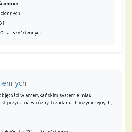
ścienne:
ściennych
231
00 cali sześciennych
ciennych
i objętości w amerykańskim systemie miar.
est przydatna w różnych zadaniach inżynieryjnych,
rykański = 231 cali sześciennych