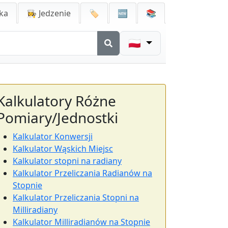
ka
👩‍🍳 Jedzenie
🏷️
🆕
📚
🇵🇱
Kalkulatory Różne
Pomiary/Jednostki
Kalkulator Konwersji
Kalkulator Wąskich Miejsc
Kalkulator stopni na radiany
Kalkulator Przeliczania Radianów na
Stopnie
Kalkulator Przeliczania Stopni na
Milliradiany
Kalkulator Milliradianów na Stopnie