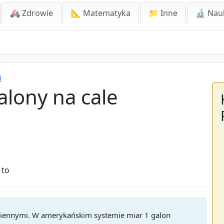
🚑 Zdrowie
📐 Matematyka
📁 Inne
🔬 Nau
i
alony na cale
 to
ciennymi. W amerykańskim systemie miar 1 galon