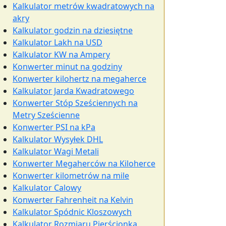
Kalkulator metrów kwadratowych na
akry
Kalkulator godzin na dziesiętne
Kalkulator Lakh na USD
Kalkulator KW na Ampery
Konwerter minut na godziny
Konwerter kilohertz na megaherce
Kalkulator Jarda Kwadratowego
Konwerter Stóp Sześciennych na
Metry Sześcienne
Konwerter PSI na kPa
Kalkulator Wysyłek DHL
Kalkulator Wagi Metali
Konwerter Megaherców na Kiloherce
Konwerter kilometrów na mile
Kalkulator Calowy
Konwerter Fahrenheit na Kelvin
Kalkulator Spódnic Kloszowych
Kalkulator Rozmiaru Pierścionka