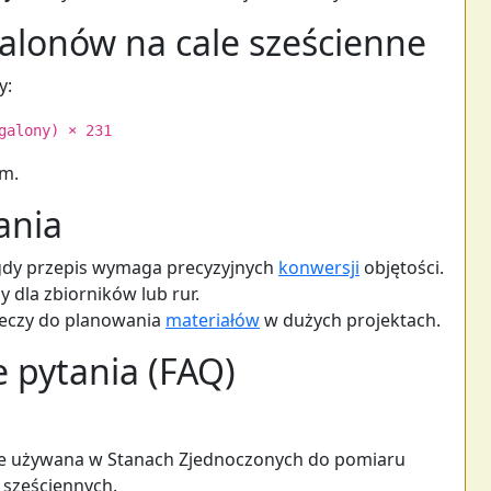
alonów na cale sześcienne
y:
galony) × 231
ym.
ania
 gdy przepis wymaga precyzyjnych
konwersji
objętości.
y dla zbiorników lub rur.
cieczy do planowania
materiałów
w dużych projektach.
 pytania (FAQ)
ie używana w Stanach Zjednoczonych do pomiaru
i sześciennych.