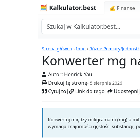
🧮 Kalkulator.best
💰 Finanse
Kalkulatory
Strona główna
›
Inne
›
Różne Pomiary/Jednostk
Konwerter mg n
Autor:
Henrick Yau
Drukuj tę stronę
- 5 sierpnia 2026
Cytuj to
|
Link do tego
|
Udostępnij
Konwertuj między miligramami (mg) a milil
wymaga znajomości gęstości substancji, p