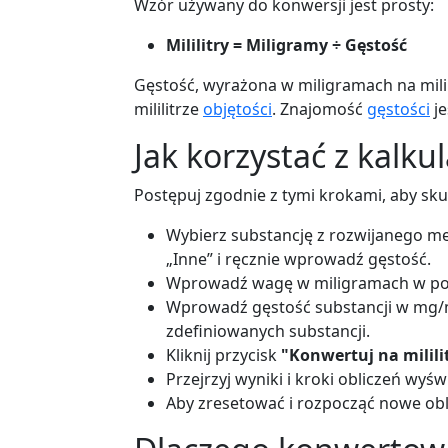
Wzór używany do konwersji jest prosty:
Mililitry = Miligramy ÷ Gęstość
Gęstość, wyrażona w miligramach na mili
mililitrze
objętości
. Znajomość
gęstości
je
Jak korzystać z kalk
Postępuj zgodnie z tymi krokami, aby skut
Wybierz substancję z rozwijanego men
„Inne” i ręcznie wprowadź gęstość.
Wprowadź wagę w miligramach w po
Wprowadź gęstość substancji w mg/m
zdefiniowanych substancji.
Kliknij przycisk
"Konwertuj na milili
Przejrzyj wyniki i kroki obliczeń wyśw
Aby zresetować i rozpocząć nowe oblic