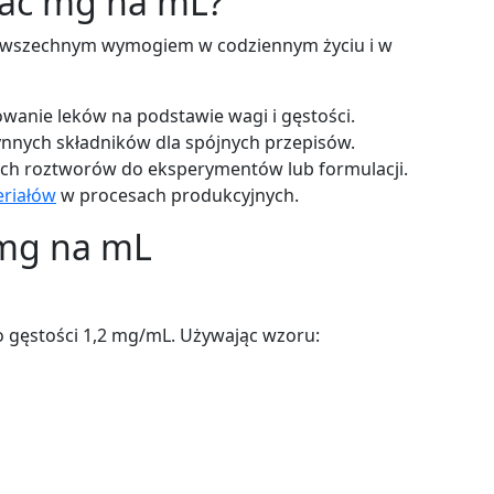
ać mg na mL?
 powszechnym wymogiem w codziennym życiu i w
anie leków na podstawie wagi i gęstości.
ynnych składników dla spójnych przepisów.
ch roztworów do eksperymentów lub formulacji.
riałów
w procesach produkcyjnych.
 mg na mL
o gęstości 1,2 mg/mL. Używając wzoru: