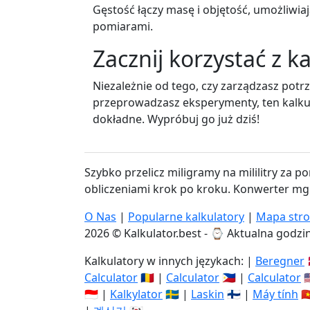
Gęstość łączy masę i objętość, umożliwi
pomiarami.
Zacznij korzystać z 
Niezależnie od tego, czy zarządzasz pot
przeprowadzasz eksperymenty, ten kalkul
dokładne. Wypróbuj go już dziś!
Szybko przelicz miligramy na mililitry za 
obliczeniami krok po kroku. Konwerter mg 
O Nas
|
Popularne kalkulatory
|
Mapa str
2026 © Kalkulator.best - ⌚
Aktualna godzin
Kalkulatory w innych językach: |
Beregner

Calculator
🇷🇴 |
Calculator
🇵🇭 |
Calculator

🇮🇩 |
Kalkylator
🇸🇪 |
Laskin
🇫🇮 |
Máy tính
🇻