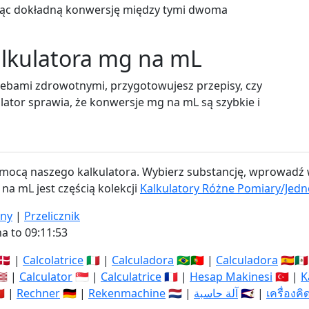
ając dokładną konwersję między tymi dwoma
kalkulatora mg na mL
rzebami zdrowotnymi, przygotowujesz przepisy, czy
ator sprawia, że konwersje mg na mL są szybkie i
pomocą naszego kalkulatora. Wybierz substancję, wprowadź w
na mL jest częścią kolekcji
Kalkulatory Różne Pomiary/Jedn
ony
|
Przelicznik
a to 09:11:54
🇰 |
Calcolatrice
🇮🇹 |
Calculadora
🇧🇷🇵🇹 |
Calculadora
🇪🇸🇲
🇸 |
Calculator
🇸🇬 |
Calculatrice
🇫🇷 |
Hesap Makinesi
🇹🇷 |
K
🇳 |
Rechner
🇩🇪 |
Rekenmachine
🇳🇱 |
آلة حاسبة
🇸🇦 |
เครื่องค