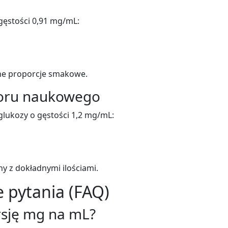
gęstości 0,91 mg/mL:
jne proporcje smakowe.
woru naukowego
lukozy o gęstości 1,2 mg/mL:
y z dokładnymi ilościami.
 pytania (FAQ)
rsję mg na mL?