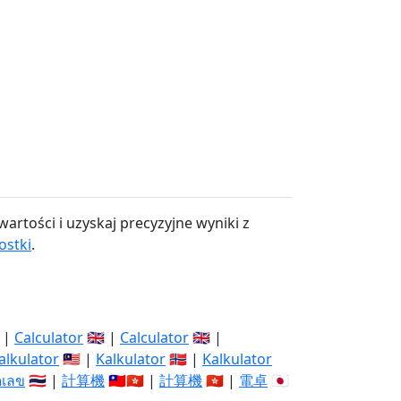
artości i uzyskaj precyzyjne wyniki z
ostki
.
 |
Calculator
🇬🇧 |
Calculator
🇬🇧 |
alkulator
🇲🇾 |
Kalkulator
🇳🇴 |
Kalkulator
ิดเลข
🇹🇭 |
計算機
🇹🇼🇭🇰 |
計算機
🇭🇰 |
電卓
🇯🇵