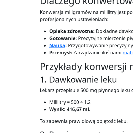
Dlaczego konwertow
Konwersja miligramów na mililitry jest
profesjonalnych ustawieniach:
Opieka zdrowotna:
Dokładne dawkow
Gotowanie:
Precyzyjne mierzenie pł
Nauka
:
Przygotowywanie precyzyjny
Przemysł:
Zarządzanie ilościami
mate
Przykłady konwersji
1. Dawkowanie leku
Lekarz przepisuje 500 mg płynnego leku 
Mililitry = 500 ÷ 1,2
Wynik: 416,67 mL
To zapewnia prawidłową objętość leku.