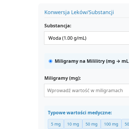
Konwersja Leków/Substancji
Substancja:
Miligramy na Mililitry (mg → mL
Miligramy (mg):
Typowe wartości medyczne:
5 mg
10 mg
50 mg
100 mg
5