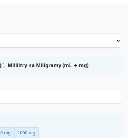
)
Mililitry na Miligramy (mL → mg)
00 mg
1000 mg