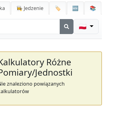
ka
👩‍🍳 Jedzenie
🏷️
🆕
📚
🇵🇱
Kalkulatory Różne
Pomiary/Jednostki
Nie znaleziono powiązanych
kalkulatorów