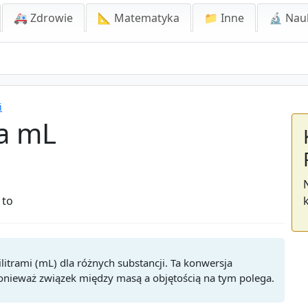
🚑 Zdrowie
📐 Matematyka
📁 Inne
🔬 Nau
i
a mL
 to
itrami (mL) dla różnych substancji. Ta konwersja
onieważ związek między masą a objętością na tym polega.