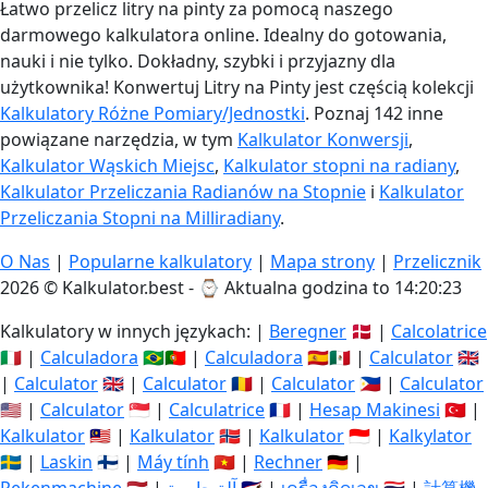
Łatwo przelicz litry na pinty za pomocą naszego
darmowego kalkulatora online. Idealny do gotowania,
nauki i nie tylko. Dokładny, szybki i przyjazny dla
użytkownika! Konwertuj Litry na Pinty jest częścią kolekcji
Kalkulatory Różne Pomiary/Jednostki
. Poznaj 142 inne
powiązane narzędzia, w tym
Kalkulator Konwersji
,
Kalkulator Wąskich Miejsc
,
Kalkulator stopni na radiany
,
Kalkulator Przeliczania Radianów na Stopnie
i
Kalkulator
Przeliczania Stopni na Milliradiany
.
O Nas
|
Popularne kalkulatory
|
Mapa strony
|
Przelicznik
2026 © Kalkulator.best - ⌚
Aktualna godzina to 14:20:24
Kalkulatory w innych językach: |
Beregner
🇩🇰 |
Calcolatrice
🇮🇹 |
Calculadora
🇧🇷🇵🇹 |
Calculadora
🇪🇸🇲🇽 |
Calculator
🇬🇧
|
Calculator
🇬🇧 |
Calculator
🇷🇴 |
Calculator
🇵🇭 |
Calculator
🇺🇸 |
Calculator
🇸🇬 |
Calculatrice
🇫🇷 |
Hesap Makinesi
🇹🇷 |
Kalkulator
🇲🇾 |
Kalkulator
🇳🇴 |
Kalkulator
🇮🇩 |
Kalkylator
🇸🇪 |
Laskin
🇫🇮 |
Máy tính
🇻🇳 |
Rechner
🇩🇪 |