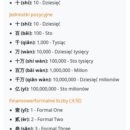
十 (shí):
10 - Dziesięć
Jednostki pozycyjne
十 (shí):
10 - Dziesięć
百 (bǎi):
100 - Sto
千 (qiān):
1,000 - Tysiąc
万 (wàn):
10,000 - Dziesięć tysięcy
十万 (shí wàn):
100,000 - Sto tysięcy
百万 (bǎi wàn):
1,000,000 - Milion
千万 (qiān wàn):
10,000,000 - Dziesięć milionów
亿 (yì):
100,000,000 - Sto milionów
Finansowe/formalne liczby (大写)
壹 (yī):
1 - Formal One
贰 (èr):
2 - Formal Two
叁 (sān):
3 - Formal Three