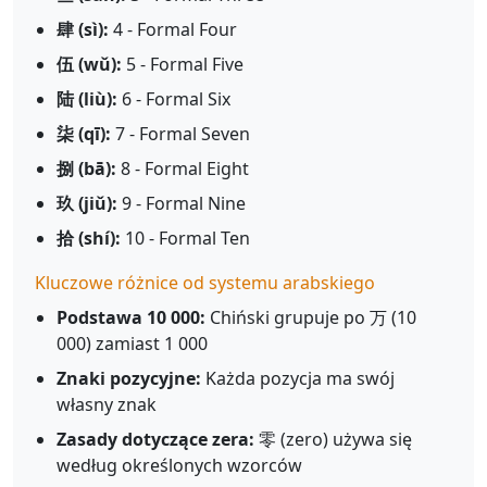
肆 (sì):
4 - Formal Four
伍 (wǔ):
5 - Formal Five
陆 (liù):
6 - Formal Six
柒 (qī):
7 - Formal Seven
捌 (bā):
8 - Formal Eight
玖 (jiǔ):
9 - Formal Nine
拾 (shí):
10 - Formal Ten
Kluczowe różnice od systemu arabskiego
Podstawa 10 000:
Chiński grupuje po 万 (10
000) zamiast 1 000
Znaki pozycyjne:
Każda pozycja ma swój
własny znak
Zasady dotyczące zera:
零 (zero) używa się
według określonych wzorców