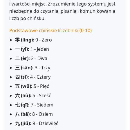
i wartości miejsc. Zrozumienie tego systemu jest
niezbędne do czytania, pisania i komunikowania
liczb po chińsku.
Podstawowe chińskie liczebniki (0-10)
零 (líng):
0 - Zero
一 (yī):
1 - Jeden
二 (èr):
2 - Dwa
三 (sān):
3 - Trzy
四 (sì):
4 - Cztery
五 (wǔ):
5 - Pięć
六 (liù):
6 - Sześć
七 (qī):
7 - Siedem
八 (bā):
8 - Osiem
九 (jiǔ):
9 - Dziewięć