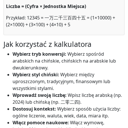
Liczba = (Cyfra × Jednostka Miejsca)
Przykład: 12345 = 一万二千三百四十五 = (1×10000) +
(2×1000) + (3×100) + (4×10) + 5
Jak korzystać z kalkulatora
Wybierz tryb konwersji:
Wybierz spośród
arabskich na chińskie, chińskich na arabskie lub
dwukierunkowy.
Wybierz styl chiński:
Wybierz między
uproszczonym, tradycyjnym, finansowym lub
wszystkimi stylami.
Wprowadź swoją liczbę:
Wpisz liczbę arabską (np.
2024) lub chińską (np. 二零二四).
Dostosuj kontekst:
Wybierz sposób użycia liczby:
ogólne liczenie, waluta, wiek, data, miara itp.
Włącz pomoce naukowe:
Włącz wymowę,