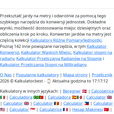
Przekształć jardy na metry i odwrotnie za pomocą tego
szybkiego narzędzia do konwersji jednostek. Dokładne
wyniki, możliwość dostosowania miejsc dziesiętnych oraz
obliczenia krok po kroku. Konwerter jardów na metry jest
częścią kolekcji
Kalkulatory Różne Pomiary/Jednostki
.
Poznaj 142 inne powiązane narzędzia, w tym
Kalkulator
Konwersji
,
Kalkulator Wąskich Miejsc
,
Kalkulator stopni na
radiany
,
Kalkulator Przeliczania Radianów na Stopnie
i
Kalkulator Przeliczania Stopni na Milliradiany
.
O Nas
|
Popularne kalkulatory
|
Mapa strony
|
Przelicznik
2026 © Kalkulator.best - ⌚
Aktualna godzina to 17:17:13
Kalkulatory w innych językach: |
Beregner
🇩🇰 |
Calcolatrice
🇮🇹 |
Calculadora
🇧🇷🇵🇹 |
Calculadora
🇪🇸🇲🇽 |
Calculator
🇬🇧
|
Calculator
🇬🇧 |
Calculator
🇷🇴 |
Calculator
🇵🇭 |
Calculator
🇺🇸 |
Calculator
🇸🇬 |
Calculatrice
🇫🇷 |
Hesap Makinesi
🇹🇷 |