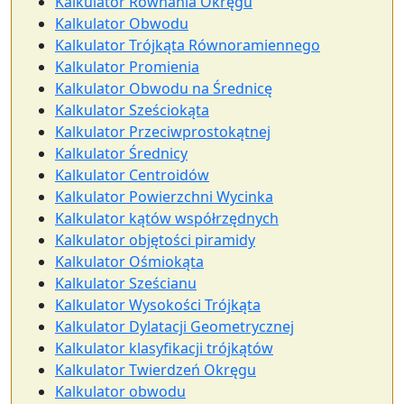
Kalkulator Równania Okręgu
Kalkulator Obwodu
Kalkulator Trójkąta Równoramiennego
Kalkulator Promienia
Kalkulator Obwodu na Średnicę
Kalkulator Sześciokąta
Kalkulator Przeciwprostokątnej
Kalkulator Średnicy
Kalkulator Centroidów
Kalkulator Powierzchni Wycinka
Kalkulator kątów współrzędnych
Kalkulator objętości piramidy
Kalkulator Ośmiokąta
Kalkulator Sześcianu
Kalkulator Wysokości Trójkąta
Kalkulator Dylatacji Geometrycznej
Kalkulator klasyfikacji trójkątów
Kalkulator Twierdzeń Okręgu
Kalkulator obwodu