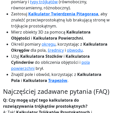
pomiary i
typy trójkątów
(równoboczny,
równoramienny, różnoboczny).
Zastosuj
Kalkulator Twierdzenia Pitagorasa
, aby
znaleźć przeciwprostokątną lub brakującą stronę w
trójkącie prostokątnym.
Mierz obiekty 3D za pomocą
Kalkulatora
Objętości
i
Kalkulatora Powierzchni
.
Określ pomiary
okręgu
, korzystając z
Kalkulatora
Okręgów
dla pola,
średnicy
i
obwodu
.
Użyj
Kalkulatora Stożków
i
Kalkulatora
Cylinderów
do obliczenia objętości i
pola
powierzchni
brył.
Znajdź pole i obwód, korzystając z
Kalkulatora
Pola
i
Kalkulatora
Trapezów
.
Najczęściej zadawane pytania (FAQ)
Q: Czy mogę użyć tego kalkulatora do
rozwiązywania trójkątów prostokątnych?
A: Tak!
Kalkulator Trójkątów Prostokątnych
i