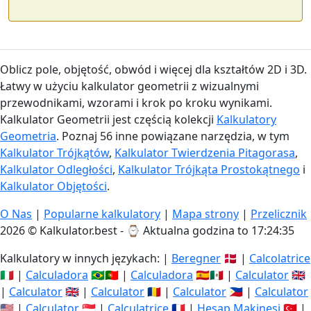
Oblicz pole, objętość, obwód i więcej dla kształtów 2D i 3D.
Łatwy w użyciu kalkulator geometrii z wizualnymi
przewodnikami, wzorami i krok po kroku wynikami.
Kalkulator Geometrii jest częścią kolekcji
Kalkulatory
Geometria
. Poznaj 56 inne powiązane narzędzia, w tym
Kalkulator Trójkątów
,
Kalkulator Twierdzenia Pitagorasa
,
Kalkulator Odległości
,
Kalkulator Trójkąta Prostokątnego
i
Kalkulator Objętości
.
O Nas
|
Popularne kalkulatory
|
Mapa strony
|
Przelicznik
2026 © Kalkulator.best - ⌚
Aktualna godzina to 17:24:36
Kalkulatory w innych językach: |
Beregner
🇩🇰 |
Calcolatrice
🇮🇹 |
Calculadora
🇧🇷🇵🇹 |
Calculadora
🇪🇸🇲🇽 |
Calculator
🇬🇧
|
Calculator
🇬🇧 |
Calculator
🇷🇴 |
Calculator
🇵🇭 |
Calculator
🇺🇸 |
Calculator
🇸🇬 |
Calculatrice
🇫🇷 |
Hesap Makinesi
🇹🇷 |