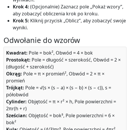
Krok 4:
(Opcjonalnie) Zaznacz pole „Pokaż wzory”,
aby zobaczyć obliczenia krok po kroku.
Krok 5:
Kliknij przycisk „Oblicz”, aby zobaczyć swoje
wyniki.
Odwołanie do wzorów
Kwadrat:
Pole = bok², Obwód = 4 × bok
Prostokąt:
Pole = długość × szerokość, Obwód = 2 ×
(długość + szerokość)
Okrąg:
Pole = π × promień², Obwód = 2 × π ×
promień
Trójkąt:
Pole = √(s × (s − a) × (s − b) × (s − c)), s =
półobwód
Cylinder:
Objętość = π × r² × h, Pole powierzchni =
2πr(h + r)
Sześcian:
Objętość = bok³, Pole powierzchni = 6 ×
bok²
Kula:
Objętość = (4/3)πr³, Pole powierzchni = 4πr²