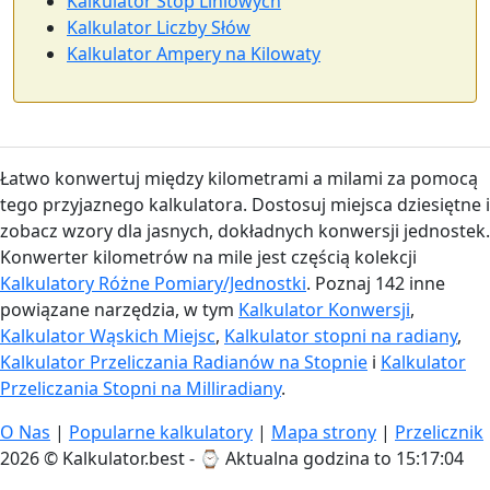
Kalkulator Stóp Liniowych
Kalkulator Liczby Słów
Kalkulator Ampery na Kilowaty
Łatwo konwertuj między kilometrami a milami za pomocą
tego przyjaznego kalkulatora. Dostosuj miejsca dziesiętne i
zobacz wzory dla jasnych, dokładnych konwersji jednostek.
Konwerter kilometrów na mile jest częścią kolekcji
Kalkulatory Różne Pomiary/Jednostki
. Poznaj 142 inne
powiązane narzędzia, w tym
Kalkulator Konwersji
,
Kalkulator Wąskich Miejsc
,
Kalkulator stopni na radiany
,
Kalkulator Przeliczania Radianów na Stopnie
i
Kalkulator
Przeliczania Stopni na Milliradiany
.
O Nas
|
Popularne kalkulatory
|
Mapa strony
|
Przelicznik
2026 © Kalkulator.best - ⌚
Aktualna godzina to 15:17:05