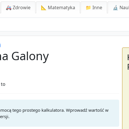
🚑 Zdrowie
📐 Matematyka
📁 Inne
🔬 Nau
i
na Galony
 to
pomocą tego prostego kalkulatora. Wprowadź wartość w
rsji.