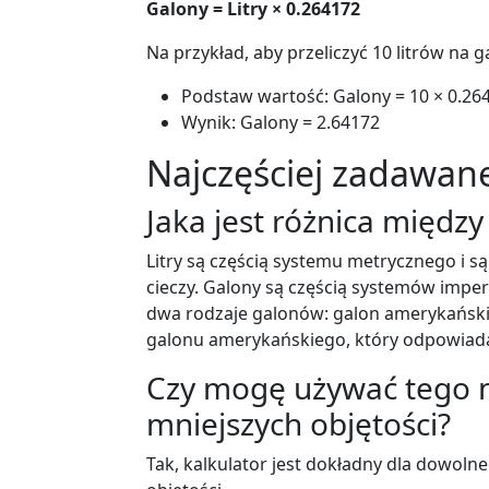
Galony = Litry × 0.264172
Na przykład, aby przeliczyć 10 litrów na g
Podstaw wartość: Galony = 10 × 0.26
Wynik: Galony = 2.64172
Najczęściej zadawane
Jaka jest różnica między
Litry są częścią systemu metrycznego i s
cieczy. Galony są częścią systemów imperi
dwa rodzaje galonów: galon amerykański i
galonu amerykańskiego, który odpowiada 
Czy mogę używać tego n
mniejszych objętości?
Tak, kalkulator jest dokładny dla dowoln