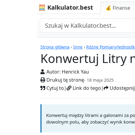
🧮 Kalkulator.best
💰 Finanse
Kalkulatory
Strona główna
›
Inne
›
Różne Pomiary/Jednostk
Konwertuj Litry 
Autor:
Henrick Yau
Drukuj tę stronę
- 18 maja 2025
Cytuj to
|
Link do tego
|
Udostępnij
Konwertuj między litrami a galonami za 
dowolnym polu, aby zobaczyć wynik konwe