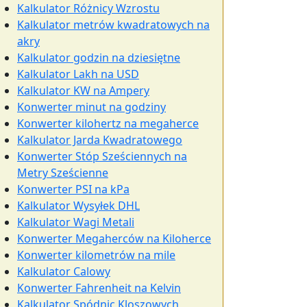
Kalkulator Różnicy Wzrostu
Kalkulator metrów kwadratowych na
akry
Kalkulator godzin na dziesiętne
Kalkulator Lakh na USD
Kalkulator KW na Ampery
Konwerter minut na godziny
Konwerter kilohertz na megaherce
Kalkulator Jarda Kwadratowego
Konwerter Stóp Sześciennych na
Metry Sześcienne
Konwerter PSI na kPa
Kalkulator Wysyłek DHL
Kalkulator Wagi Metali
Konwerter Megaherców na Kiloherce
Konwerter kilometrów na mile
Kalkulator Calowy
Konwerter Fahrenheit na Kelvin
Kalkulator Spódnic Kloszowych