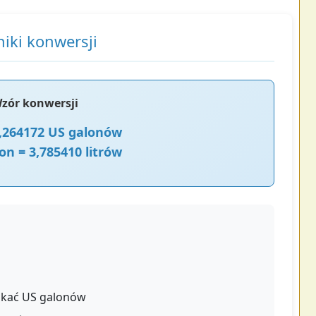
iki konwersji
zór konwersji
 0,264172 US galonów
on = 3,785410 litrów
skać US galonów