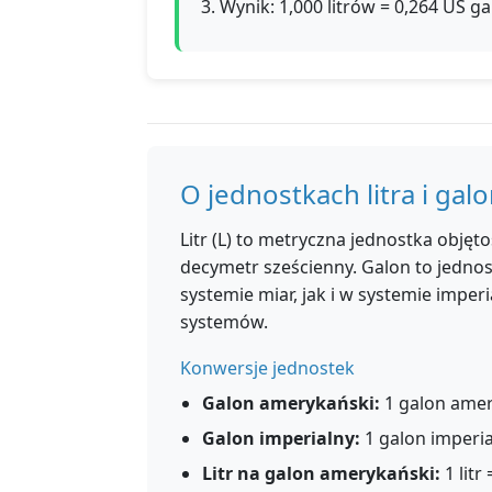
3. Wynik: 1,000 litrów = 0,264 US 
O jednostkach litra i gal
Litr (L) to metryczna jednostka obję
decymetr sześcienny. Galon to jedn
systemie miar, jak i w systemie impe
systemów.
Konwersje jednostek
Galon amerykański:
1 galon amery
Galon imperialny:
1 galon imperial
Litr na galon amerykański:
1 lit