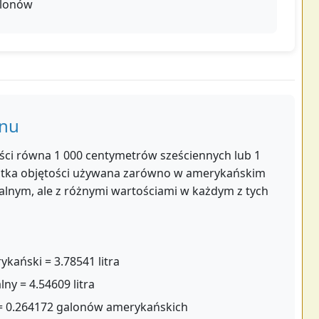
galonów
onu
tości równa 1 000 centymetrów sześciennych lub 1
ostka objętości używana zarówno w amerykańskim
rialnym, ale z różnymi wartościami w każdym z tych
kański = 3.78541 litra
ny = 4.54609 litra
r = 0.264172 galonów amerykańskich