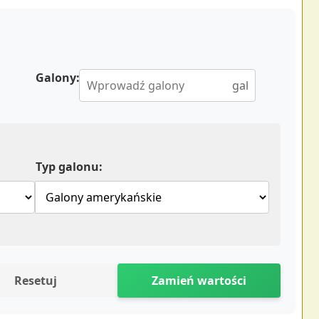
Galony:
gal
Typ galonu:
Resetuj
Zamień wartości