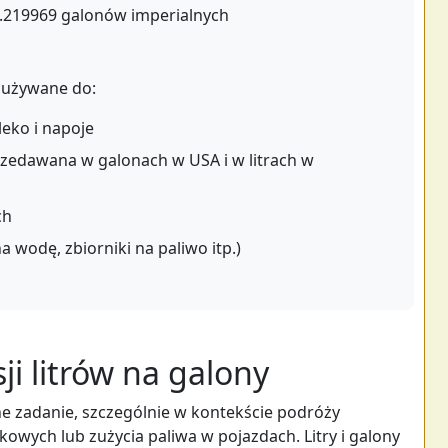
 0.219969 galonów imperialnych
 używane do:
leko i napoje
rzedawana w galonach w USA i w litrach w
ch
 wodę, zbiorniki na paliwo itp.)
i litrów na galony
e zadanie, szczególnie w kontekście podróży
ych lub zużycia paliwa w pojazdach. Litry i galony