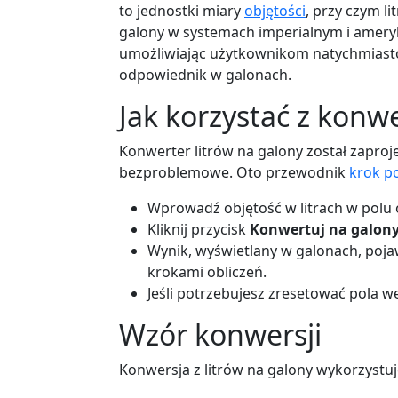
to jednostki miary
objętości
, przy czym l
galony w systemach imperialnym i amery
umożliwiając użytkownikom natychmiastowe
odpowiednik w galonach.
Jak korzystać z konwe
Konwerter litrów na galony został zaproje
bezproblemowe. Oto przewodnik
krok p
Wprowadź objętość w litrach w polu
Kliknij przycisk
Konwertuj na galon
Wynik, wyświetlany w galonach, pojaw
krokami obliczeń.
Jeśli potrzebujesz zresetować pola we
Wzór konwersji
Konwersja z litrów na galony wykorzystuj