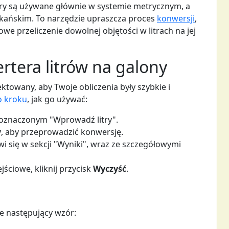
itry są używane głównie w systemie metrycznym, a
kańskim. To narzędzie upraszcza proces
konwersji
,
 przeliczenie dowolnej objętości w litrach na jej
rtera litrów na galony
ktowany, aby Twoje obliczenia były szybkie i
o kroku
, jak go używać:
 oznaczonym "Wprowadź litry".
y
, aby przeprowadzić konwersję.
i się w sekcji "Wyniki", wraz ze szczegółowymi
jściowe, kliknij przycisk
Wyczyść
.
e następujący wzór: