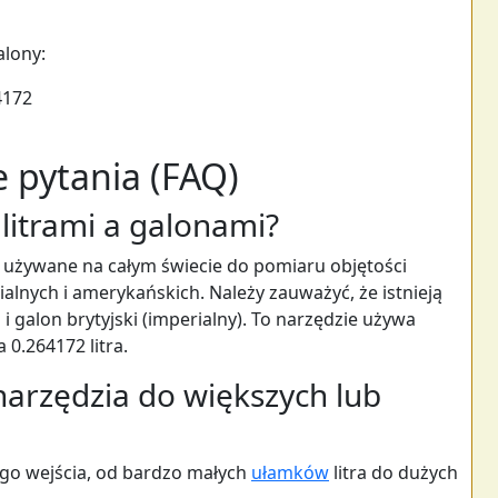
alony:
4172
 pytania (FAQ)
 litrami a galonami?
ą używane na całym świecie do pomiaru objętości
alnych i amerykańskich. Należy zauważyć, że istnieją
 galon brytyjski (imperialny). To narzędzie używa
0.264172 litra.
arzędzia do większych lub
ego wejścia, od bardzo małych
ułamków
litra do dużych