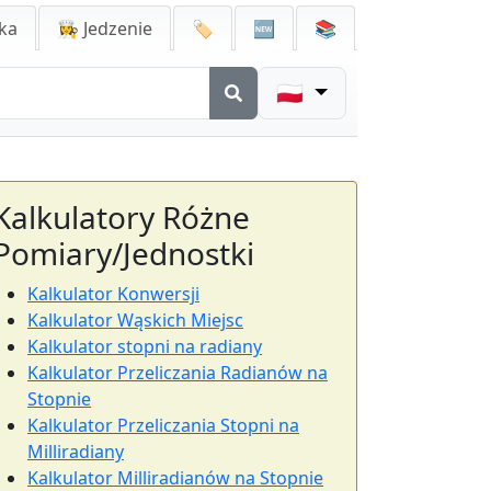
ka
👩‍🍳 Jedzenie
🏷️
🆕
📚
🇵🇱
Kalkulatory Różne
Pomiary/Jednostki
Kalkulator Konwersji
Kalkulator Wąskich Miejsc
Kalkulator stopni na radiany
Kalkulator Przeliczania Radianów na
Stopnie
Kalkulator Przeliczania Stopni na
Milliradiany
Kalkulator Milliradianów na Stopnie