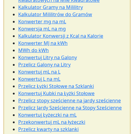
Kwadratowych na Mile Kwadratowe
Kalkulator Gramy na Mililitry
Kalkulator Mililitrów do Gramów
Konwerter mg na mL
Konwersja mL na mg
Kalkulator Konwersji z Kcal na Kalorie
Konwerter MJ na kWh
MWh do kWh
Konwertuj Litry na Galony
Przelicz Galony na Litry
Konwertuj mL na L
Konwertuj L na mL
Przelicz Łyżki Stołowe na Szklanki
Konwertuj Kubki na Łyżki Stołowe
Przelicz stopy sześcienne na jardy sześcienne
Przelicz Jardy Sześcienne na Stopy Sześcienne
Konwertuj Łyżeczki na mL
Przekonwertuj mL na łyżeczki
Przelicz kwarty na szklanki