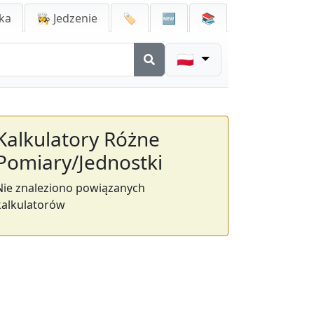
ka
👩‍🍳 Jedzenie
🏷️
🆕
📚
🇵🇱
Kalkulatory Różne
Pomiary/Jednostki
Nie znaleziono powiązanych
kalkulatorów