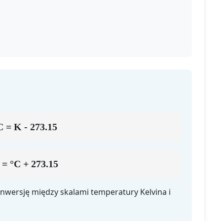
C = K - 273.15
 = °C + 273.15
nwersję między skalami temperatury Kelvina i