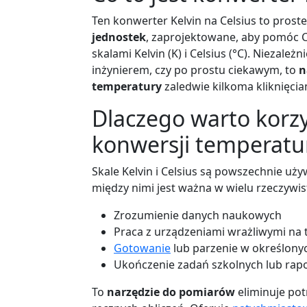
Ten konwerter Kelvin na Celsius to prost
jednostek
, zaprojektowane, aby pomóc C
skalami Kelvin (K) i Celsius (°C). Niezale
inżynierem, czy po prostu ciekawym, to
n
temperatury
zaledwie kilkoma kliknięcia
Dlaczego warto korzy
konwersji temperatu
Skale Kelvin i Celsius są powszechnie uży
między nimi jest ważna w wielu rzeczywist
Zrozumienie danych naukowych
Praca z urządzeniami wrażliwymi na
Gotowanie
lub parzenie w określony
Ukończenie zadań szkolnych lub rap
To
narzędzie do pomiarów
eliminuje po