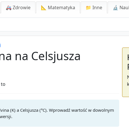
🚑 Zdrowie
📐 Matematyka
📁 Inne
🔬 Nau
i
na na Celsjusza
 to
vina (K) a Celsjusza (°C). Wprowadź wartość w dowolnym
ersji.