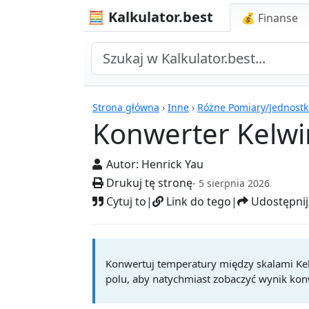
🧮 Kalkulator.best
💰 Finanse
Kalkulatory
Strona główna
›
Inne
›
Różne Pomiary/Jednostk
Konwerter Kelwi
Autor:
Henrick Yau
Drukuj tę stronę
- 5 sierpnia 2026
Cytuj to
|
Link do tego
|
Udostępnij
Konwertuj temperatury między skalami Kel
polu, aby natychmiast zobaczyć wynik konw