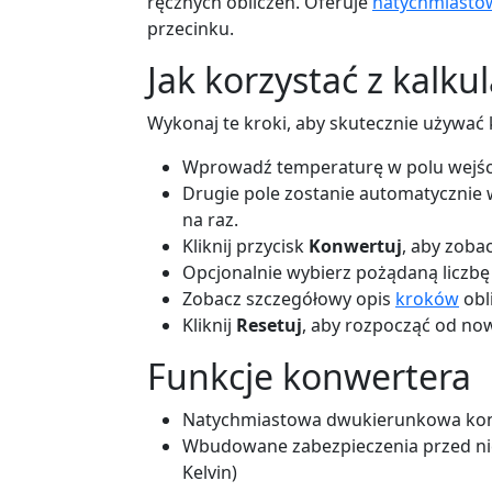
ręcznych obliczeń. Oferuje
natychmiasto
przecinku.
Jak korzystać z kalku
Wykonaj te kroki, aby skutecznie używać 
Wprowadź temperaturę w polu wejścio
Drugie pole zostanie automatycznie
na raz.
Kliknij przycisk
Konwertuj
, aby zoba
Opcjonalnie wybierz pożądaną liczbę
Zobacz szczegółowy opis
kroków
obl
Kliknij
Resetuj
, aby rozpocząć od no
Funkcje konwertera
Natychmiastowa dwukierunkowa konwe
Wbudowane zabezpieczenia przed ni
Kelvin)