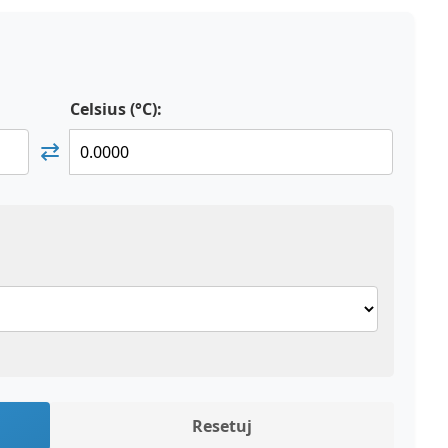
Celsius (°C):
⇄
Resetuj