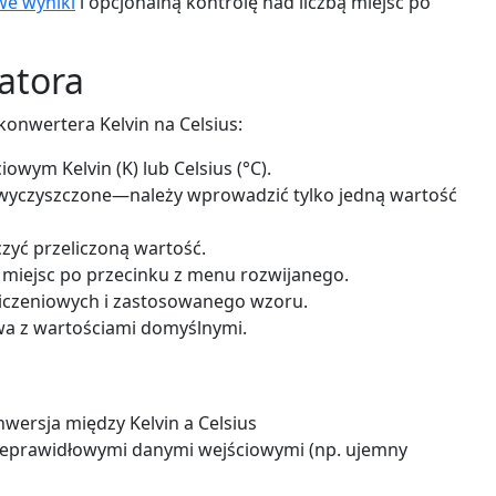
we wyniki
i opcjonalną kontrolę nad liczbą miejsc po
latora
konwertera Kelvin na Celsius:
wym Kelvin (K) lub Celsius (°C).
 wyczyszczone—należy wprowadzić tylko jedną wartość
czyć przeliczoną wartość.
 miejsc po przecinku z menu rozwijanego.
iczeniowych i zastosowanego wzoru.
wa z wartościami domyślnymi.
rsja między Kelvin a Celsius
eprawidłowymi danymi wejściowymi (np. ujemny