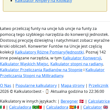
Kalkulator Ampery na Kilowaty
Łatwo przeliczaj funty na uncje lub uncje na funty za
pomocą tego szybkiego narzędzia do konwersji jednostek.
Dostosuj precyzję dziesiętną i natychmiast zobacz wyraźne
kroki obliczeń. Konwerter Funtów na Uncje jest częścią
kolekcji
Kalkulatory Różne Pomiary/Jednostki
. Poznaj 142
inne powiązane narzędzia, w tym
Kalkulator Konwersji
,
Kalkulator Wąskich Miejsc
,
Kalkulator stopni na radiany
,
Kalkulator Przeliczania Radianów na Stopnie
i
Kalkulator
Przeliczania Stopni na Milliradiany
.
O Nas
|
Popularne kalkulatory
|
Mapa strony
|
Przelicznik
2026 © Kalkulator.best - ⌚
Aktualna godzina to 22:36:00
Kalkulatory w innych językach: |
Beregner
🇩🇰 |
Calcolatrice
🇮🇹 |
Calculadora
🇧🇷🇵🇹 |
Calculadora
🇪🇸🇲🇽 |
Calculator
🇬🇧