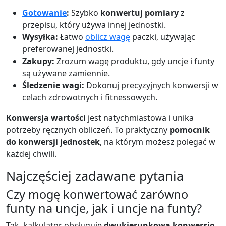
Gotowanie
:
Szybko
konwertuj pomiary
z
przepisu, który używa innej jednostki.
Wysyłka:
Łatwo
oblicz wagę
paczki, używając
preferowanej jednostki.
Zakupy:
Zrozum wagę produktu, gdy uncje i funty
są używane zamiennie.
Śledzenie wagi:
Dokonuj precyzyjnych konwersji w
celach zdrowotnych i fitnessowych.
Konwersja wartości
jest natychmiastowa i unika
potrzeby ręcznych obliczeń. To praktyczny
pomocnik
do konwersji jednostek
, na którym możesz polegać w
każdej chwili.
Najczęściej zadawane pytania
Czy mogę konwertować zarówno
funty na uncje, jak i uncje na funty?
Tak, kalkulator obsługuje
dwukierunkową konwersję
.