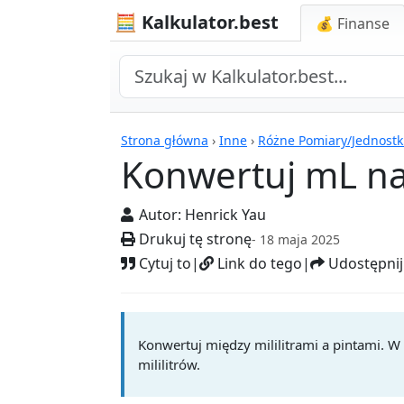
🧮 Kalkulator.best
💰 Finanse
Kalkulatory
Strona główna
›
Inne
›
Różne Pomiary/Jednostk
Konwertuj mL na
Autor:
Henrick Yau
Drukuj tę stronę
- 18 maja 2025
Cytuj to
|
Link do tego
|
Udostępnij
Konwertuj między mililitrami a pintami. 
mililitrów.