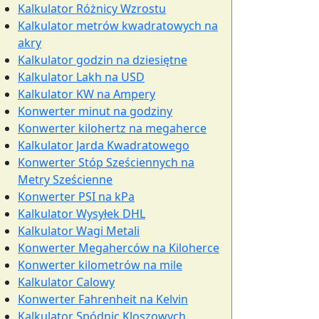
Kalkulator Różnicy Wzrostu
Kalkulator metrów kwadratowych na
akry
Kalkulator godzin na dziesiętne
Kalkulator Lakh na USD
Kalkulator KW na Ampery
Konwerter minut na godziny
Konwerter kilohertz na megaherce
Kalkulator Jarda Kwadratowego
Konwerter Stóp Sześciennych na
Metry Sześcienne
Konwerter PSI na kPa
Kalkulator Wysyłek DHL
Kalkulator Wagi Metali
Konwerter Megaherców na Kiloherce
Konwerter kilometrów na mile
Kalkulator Calowy
Konwerter Fahrenheit na Kelvin
Kalkulator Spódnic Kloszowych