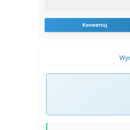
Konwertuj
Wyn