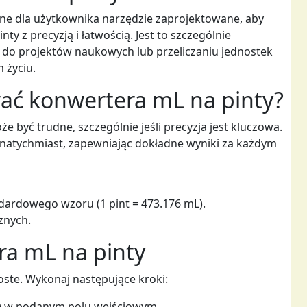
azne dla użytkownika narzędzie zaprojektowane, aby
nty z precyzją i łatwością. Jest to szczególnie
 do projektów naukowych lub przeliczaniu jednostek
 życiu.
ać konwertera mL na pinty?
że być trudne, szczególnie jeśli precyzja jest kluczowa.
 natychmiast, zapewniając dokładne wyniki za każdym
dardowego wzoru (1 pint = 473.176 mL).
znych.
ra mL na pinty
oste. Wykonaj następujące kroki:
L) w podanym polu wejściowym.