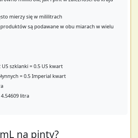
o mierzy się w mililitrach
 produktów są podawane w obu miarach w wielu
2 US szklanki = 0.5 US kwart
 płynnych = 0.5 Imperial kwart
ra
 4.54609 litra
 mL na pinty?