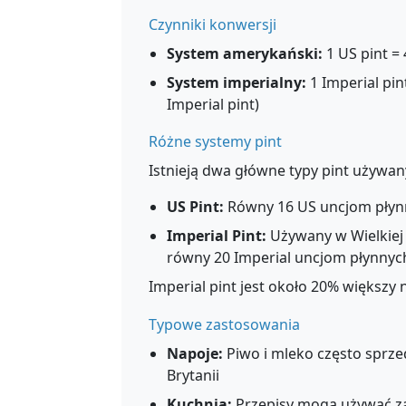
Czynniki konwersji
System amerykański:
1 US pint = 
System imperialny:
1 Imperial pint
Imperial pint)
Różne systemy pint
Istnieją dwa główne typy pint używany
US Pint:
Równy 16 US uncjom płynny
Imperial Pint:
Używany w Wielkiej 
równy 20 Imperial uncjom płynnych
Imperial pint jest około 20% większy n
Typowe zastosowania
Napoje:
Piwo i mleko często sprze
Brytanii
Kuchnia:
Przepisy mogą używać zaró