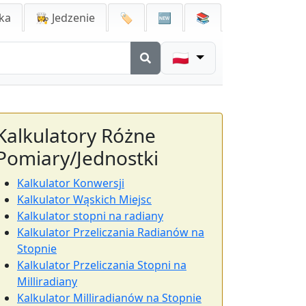
ka
👩‍🍳 Jedzenie
🏷️
🆕
📚
🇵🇱
Kalkulatory Różne
Pomiary/Jednostki
Kalkulator Konwersji
Kalkulator Wąskich Miejsc
Kalkulator stopni na radiany
Kalkulator Przeliczania Radianów na
Stopnie
Kalkulator Przeliczania Stopni na
Milliradiany
Kalkulator Milliradianów na Stopnie