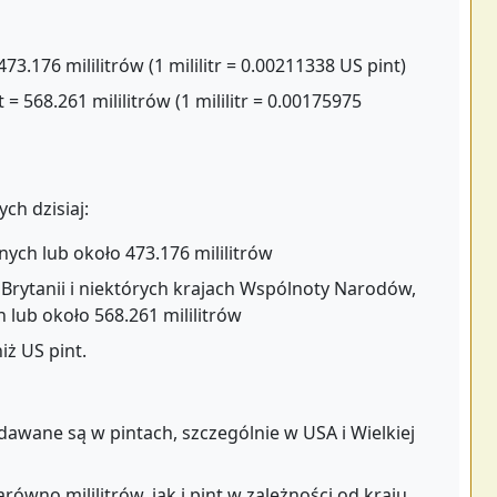
473.176 mililitrów (1 mililitr = 0.00211338 US pint)
 = 568.261 mililitrów (1 mililitr = 0.00175975
ch dzisiaj:
ch lub około 473.176 mililitrów
Brytanii i niektórych krajach Wspólnoty Narodów,
 lub około 568.261 mililitrów
iż US pint.
dawane są w pintach, szczególnie w USA i Wielkiej
wno mililitrów, jak i pint w zależności od kraju