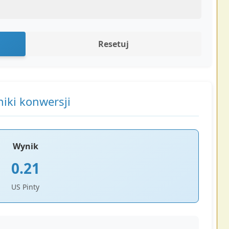
Resetuj
iki konwersji
Wynik
0.21
US Pinty