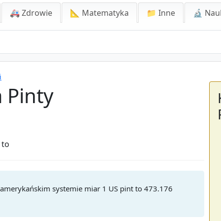
🚑 Zdrowie
📐 Matematyka
📁 Inne
🔬 Nau
i
 Pinty
 to
W amerykańskim systemie miar 1 US pint to 473.176