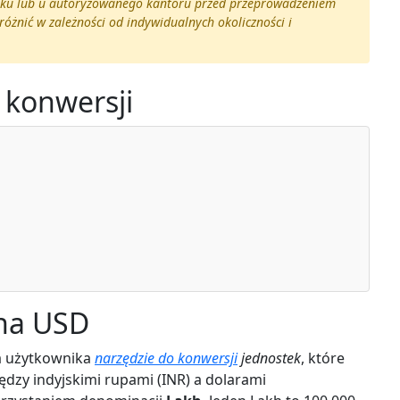
nku lub u autoryzowanego kantoru przed przeprowadzeniem
óżnić w zależności od indywidualnych okoliczności i
 konwersji
 na USD
la użytkownika
narzędzie do konwersji
jednostek
, które
dzy indyjskimi rupami (INR) a dolarami