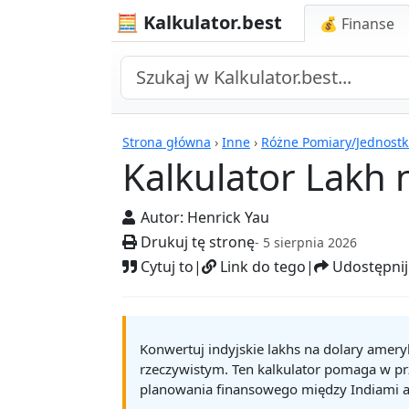
🧮 Kalkulator.best
💰 Finanse
Kalkulatory
Strona główna
›
Inne
›
Różne Pomiary/Jednostk
Kalkulator Lakh
Autor:
Henrick Yau
Drukuj tę stronę
- 5 sierpnia 2026
Cytuj to
|
Link do tego
|
Udostępnij
Konwertuj indyjskie lakhs na dolary amer
rzeczywistym. Ten kalkulator pomaga w prze
planowania finansowego między Indiami a