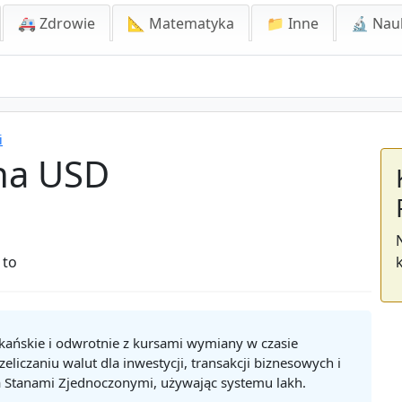
🚑 Zdrowie
📐 Matematyka
📁 Inne
🔬 Nau
i
 na USD
 to
ykańskie i odwrotnie z kursami wymiany w czasie
liczaniu walut dla inwestycji, transakcji biznesowych i
 Stanami Zjednoczonymi, używając systemu lakh.