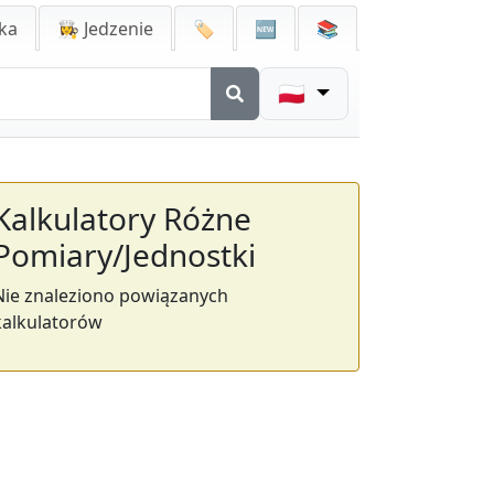
ka
👩‍🍳 Jedzenie
🏷️
🆕
📚
🇵🇱
Kalkulatory Różne
Pomiary/Jednostki
Nie znaleziono powiązanych
kalkulatorów