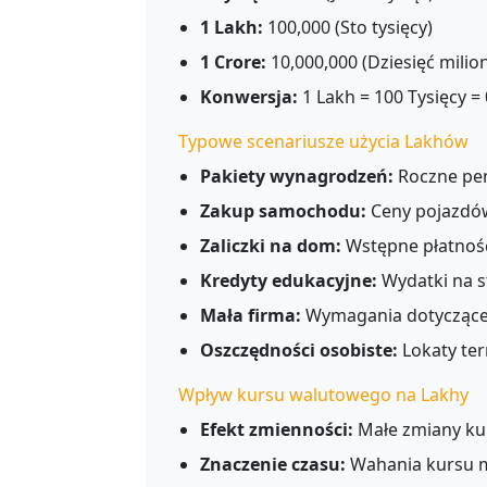
1 Lakh:
100,000 (Sto tysięcy)
1 Crore:
10,000,000 (Dziesięć mili
Konwersja:
1 Lakh = 100 Tysięcy =
Typowe scenariusze użycia Lakhów
Pakiety wynagrodzeń:
Roczne pen
Zakup samochodu:
Ceny pojazdów
Zaliczki na dom:
Wstępne płatnoś
Kredyty edukacyjne:
Wydatki na s
Mała firma:
Wymagania dotyczące
Oszczędności osobiste:
Lokaty ter
Wpływ kursu walutowego na Lakhy
Efekt zmienności:
Małe zmiany ku
Znaczenie czasu:
Wahania kursu m