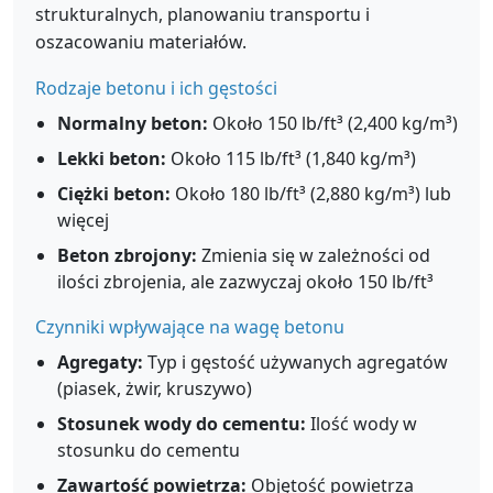
strukturalnych, planowaniu transportu i
oszacowaniu materiałów.
Rodzaje betonu i ich gęstości
Normalny beton:
Około 150 lb/ft³ (2,400 kg/m³)
Lekki beton:
Około 115 lb/ft³ (1,840 kg/m³)
Ciężki beton:
Około 180 lb/ft³ (2,880 kg/m³) lub
więcej
Beton zbrojony:
Zmienia się w zależności od
ilości zbrojenia, ale zazwyczaj około 150 lb/ft³
Czynniki wpływające na wagę betonu
Agregaty:
Typ i gęstość używanych agregatów
(piasek, żwir, kruszywo)
Stosunek wody do cementu:
Ilość wody w
stosunku do cementu
Zawartość powietrza:
Objętość powietrza