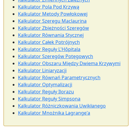
Kalkulator Pola Pod Krzywą
Kalkulator Metody Powłokowej
Kalkulator Szeregu Maclaurina
Kalkulator Zbieżności Szeregów
Kalkulator Równania Stycznej
Kalkulator Całek Potrójnych
Kalkulator Reguły L'Hôpitala
Kalkulator Szeregów Potęgowych
Kalkulator Obszaru Między Dwiema Krzywymi
Kalkulator Liniaryzacji
Kalkulator Równań Parametrycznych
Kalkulator Optymalizacji
Kalkulator Reguły Ilorazu
Kalkulator Reguły Simpsona
Kalkulator Różniczkowania Uwikłanego
Kalkulator Mnożnika Lagrange'a