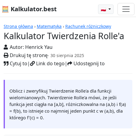
🧮 Kalkulator.best
🇵🇱
Kalkulatory
Strona główna
›
Matematyka
›
Rachunek różniczkowy
Kalkulator Twierdzenia Rolle'a
Autor:
Henrick Yau
Drukuj tę stronę
- 30 sierpnia 2025
Cytuj to
|
Link do tego
|
Udostępnij to
Oblicz i zweryfikuj Twierdzenie Rolle'a dla funkcji
wielomianowych. Twierdzenie Rolle'a mówi, że jeśli
funkcja jest ciągła na [a,b], różniczkowalna na (a,b) i f(a)
= f(b), to istnieje co najmniej jeden punkt c w (a,b), dla
którego f'(c) = 0.