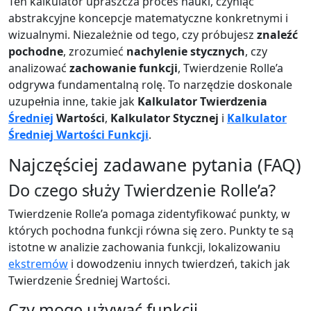
Ten kalkulator upraszcza proces nauki, czyniąc
abstrakcyjne koncepcje matematyczne konkretnymi i
wizualnymi. Niezależnie od tego, czy próbujesz
znaleźć
pochodne
, zrozumieć
nachylenie stycznych
, czy
analizować
zachowanie funkcji
, Twierdzenie Rolle’a
odgrywa fundamentalną rolę. To narzędzie doskonale
uzupełnia inne, takie jak
Kalkulator Twierdzenia
Średniej
Wartości
,
Kalkulator Stycznej
i
Kalkulator
Średniej Wartości Funkcji
.
Najczęściej zadawane pytania (FAQ)
Do czego służy Twierdzenie Rolle’a?
Twierdzenie Rolle’a pomaga zidentyfikować punkty, w
których pochodna funkcji równa się zero. Punkty te są
istotne w analizie zachowania funkcji, lokalizowaniu
ekstremów
i dowodzeniu innych twierdzeń, takich jak
Twierdzenie Średniej Wartości.
Czy mogę używać funkcji