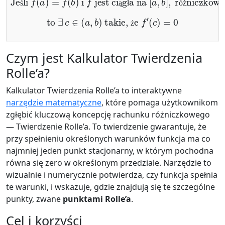
ś
ą
ł
ó
ż
to
∃
c
∈
(
a
,
b
)
takie, że
f
′
(
c
)
=
0
ż
Czym jest Kalkulator Twierdzenia
Rolle’a?
Kalkulator Twierdzenia Rolle’a to interaktywne
narzędzie matematyczne
, które pomaga użytkownikom
zgłębić kluczową koncepcję rachunku różniczkowego
— Twierdzenie Rolle’a. To twierdzenie gwarantuje, że
przy spełnieniu określonych warunków funkcja ma co
najmniej jeden punkt stacjonarny, w którym pochodna
równa się zero w określonym przedziale. Narzędzie to
wizualnie i numerycznie potwierdza, czy funkcja spełnia
te warunki, i wskazuje, gdzie znajdują się te szczególne
punkty, zwane
punktami Rolle’a
.
Cel i korzyści