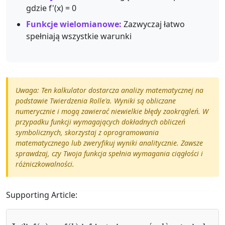
gdzie f'(x) = 0
Funkcje wielomianowe:
Zazwyczaj łatwo
spełniają wszystkie warunki
Uwaga: Ten kalkulator dostarcza analizy matematycznej na
podstawie Twierdzenia Rolle'a. Wyniki są obliczane
numerycznie i mogą zawierać niewielkie błędy zaokrągleń. W
przypadku funkcji wymagających dokładnych obliczeń
symbolicznych, skorzystaj z oprogramowania
matematycznego lub zweryfikuj wyniki analitycznie. Zawsze
sprawdzaj, czy Twoja funkcja spełnia wymagania ciągłości i
różniczkowalności.
Supporting Article:
jest ciągła na
[
Jeśli
a
,
b
]
,
różniczkowalna na
f
(
a
)
=
f
(
b
)
i
f
(
a
,
b
)
,