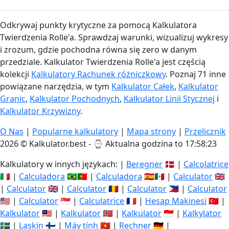
Odkrywaj punkty krytyczne za pomocą Kalkulatora
Twierdzenia Rolle'a. Sprawdzaj warunki, wizualizuj wykresy
i zrozum, gdzie pochodna równa się zero w danym
przedziale. Kalkulator Twierdzenia Rolle'a jest częścią
kolekcji
Kalkulatory Rachunek różniczkowy
. Poznaj 71 inne
powiązane narzędzia, w tym
Kalkulator Całek
,
Kalkulator
Granic
,
Kalkulator Pochodnych
,
Kalkulator Linii Stycznej
i
Kalkulator Krzywizny
.
O Nas
|
Popularne kalkulatory
|
Mapa strony
|
Przelicznik
2026 © Kalkulator.best - ⌚
Aktualna godzina to 17:58:24
Kalkulatory w innych językach: |
Beregner
🇩🇰 |
Calcolatrice
🇮🇹 |
Calculadora
🇧🇷🇵🇹 |
Calculadora
🇪🇸🇲🇽 |
Calculator
🇬🇧
|
Calculator
🇬🇧 |
Calculator
🇷🇴 |
Calculator
🇵🇭 |
Calculator
🇺🇸 |
Calculator
🇸🇬 |
Calculatrice
🇫🇷 |
Hesap Makinesi
🇹🇷 |
Kalkulator
🇲🇾 |
Kalkulator
🇳🇴 |
Kalkulator
🇮🇩 |
Kalkylator
🇸🇪 |
Laskin
🇫🇮 |
Máy tính
🇻🇳 |
Rechner
🇩🇪 |