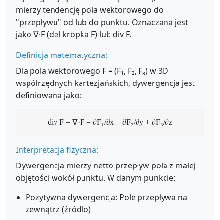
mierzy tendencję pola wektorowego do
"przepływu" od lub do punktu. Oznaczana jest
jako ∇·F (del kropka F) lub div F.
Definicja matematyczna:
Dla pola wektorowego F = (F₁, F₂, F₃) w 3D
współrzędnych kartezjańskich, dywergencja jest
definiowana jako:
div F = ∇·F = ∂F₁/∂x + ∂F₂/∂y + ∂F₃/∂z
Interpretacja fizyczna:
Dywergencja mierzy netto przepływ pola z małej
objętości wokół punktu. W danym punkcie:
Pozytywna dywergencja: Pole przepływa na
zewnątrz (źródło)