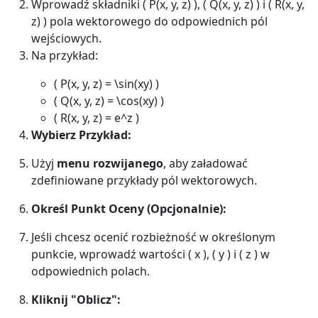
Wprowadź składniki ( P(x, y, z) ), ( Q(x, y, z) ) i ( R(x, y,
z) ) pola wektorowego do odpowiednich pól
wejściowych.
Na przykład:
( P(x, y, z) = \sin(xy) )
( Q(x, y, z) = \cos(xy) )
( R(x, y, z) = e^z )
Wybierz Przykład:
Użyj
menu rozwijanego
, aby załadować
zdefiniowane przykłady pól wektorowych.
Określ Punkt Oceny (Opcjonalnie):
Jeśli chcesz ocenić rozbieżność w określonym
punkcie, wprowadź wartości ( x ), ( y ) i ( z ) w
odpowiednich polach.
Kliknij "Oblicz":