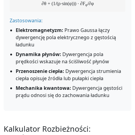
∂θ + (1/(ρ·sin(φ))) · ∂F
/∂φ
φ
Zastosowania:
Elektromagnetyzm:
Prawo Gaussa łączy
dywergencję pola elektrycznego z gęstością
ładunku
Dynamika płynów:
Dywergencja pola
prędkości wskazuje na ściśliwość płynów
Przenoszenie ciepła:
Dywergencja strumienia
ciepła opisuje źródła lub pułapki ciepła
Mechanika kwantowa:
Dywergencja gęstości
prądu odnosi się do zachowania ładunku
Kalkulator Rozbieżności: