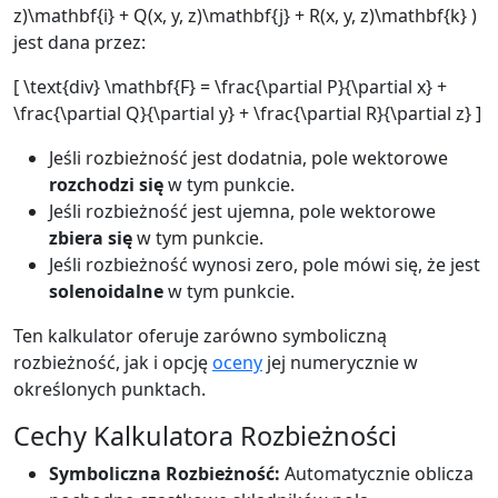
z)\mathbf{i} + Q(x, y, z)\mathbf{j} + R(x, y, z)\mathbf{k} )
jest dana przez:
[ \text{div} \mathbf{F} = \frac{\partial P}{\partial x} +
\frac{\partial Q}{\partial y} + \frac{\partial R}{\partial z} ]
Jeśli rozbieżność jest dodatnia, pole wektorowe
rozchodzi się
w tym punkcie.
Jeśli rozbieżność jest ujemna, pole wektorowe
zbiera się
w tym punkcie.
Jeśli rozbieżność wynosi zero, pole mówi się, że jest
solenoidalne
w tym punkcie.
Ten kalkulator oferuje zarówno symboliczną
rozbieżność, jak i opcję
oceny
jej numerycznie w
określonych punktach.
Cechy Kalkulatora Rozbieżności
Symboliczna Rozbieżność:
Automatycznie oblicza