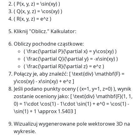
( P(x, y, z) = \sin(xy) )
( Q(x, y, z) = \cos(xy) )
( R(x, y, z) = e^z )
Kliknij "Oblicz." Kalkulator:
Obliczy pochodne cząstkowe:
( \frac{\partial P}{\partial x} = y\cos(xy) )
( \frac{\partial Q}{\partial y} = -x\sin(xy) )
( \frac{\partial R}{\partial z} = e^z )
Połączy je, aby znaleźć: [ \text{div} \mathbf{F} =
y\cos(xy) - x\sin(xy) + e^z ]
Jeśli podano punkty oceny ( (x=1, y=1, z=0) ), wynik
zostanie oceniony jako: [ \text{div} \mathbf{F}(1, 1,
0) = 1\cdot \cos(1) - 1\cdot \sin(1) + e^0 = \cos(1) -
\sin(1) + 1 \approx 1.5403 ]
Wizualizuj wygenerowane pole wektorowe 3D na
wykresie.