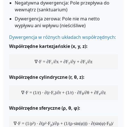
Negatywna dywergencja: Pole przepływa do
wewnątrz (sanktuarium)
Dywergencja zerowa: Pole nie ma netto
wypływu ani wpływu (nieściśliwe)
Dywergencja w różnych układach współrzędnych:
Współrzędne kartezjańskie (x, y, z):
∇·F = ∂F₁/∂x + ∂F₂/∂y + ∂F₃/∂z
Współrzędne cylindryczne (r, θ, z):
∇·F = (1/r) · ∂(r·F
)/∂r + (1/r) · ∂F
/∂θ + ∂F
/∂z
r
θ
z
Współrzędne sferyczne (ρ, θ, φ):
∇·F = (1/ρ²) · ∂(ρ²·F
)/∂ρ + (1/(ρ·sin(φ))) · ∂(sin(φ)·F
)/
ρ
θ