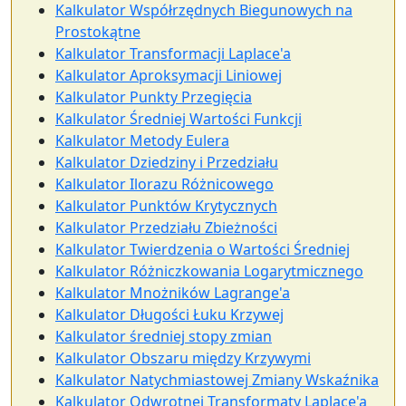
Kalkulator Współrzędnych Biegunowych na
Prostokątne
Kalkulator Transformacji Laplace'a
Kalkulator Aproksymacji Liniowej
Kalkulator Punkty Przegięcia
Kalkulator Średniej Wartości Funkcji
Kalkulator Metody Eulera
Kalkulator Dziedziny i Przedziału
Kalkulator Ilorazu Różnicowego
Kalkulator Punktów Krytycznych
Kalkulator Przedziału Zbieżności
Kalkulator Twierdzenia o Wartości Średniej
Kalkulator Różniczkowania Logarytmicznego
Kalkulator Mnożników Lagrange'a
Kalkulator Długości Łuku Krzywej
Kalkulator średniej stopy zmian
Kalkulator Obszaru między Krzywymi
Kalkulator Natychmiastowej Zmiany Wskaźnika
Kalkulator Odwrotnej Transformaty Laplace'a