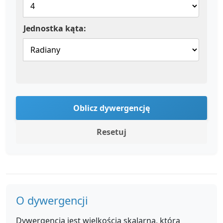
Jednostka kąta:
Oblicz dywergencję
Resetuj
O dywergencji
Dywergencja jest wielkością skalarną, która