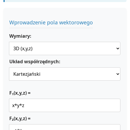
Wprowadzenie pola wektorowego
Wymiary:
Układ współrzędnych:
F₁(x,y,z) =
F₂(x,y,z) =