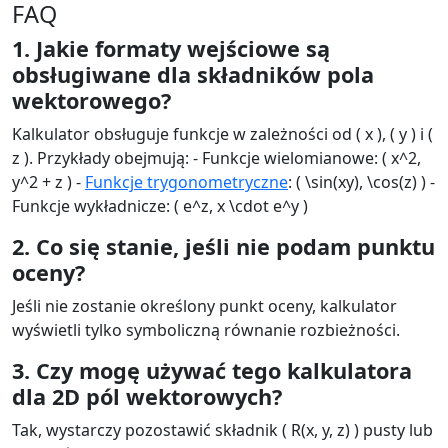
FAQ
1. Jakie formaty wejściowe są
obsługiwane dla składników pola
wektorowego?
Kalkulator obsługuje funkcje w zależności od ( x ), ( y ) i (
z ). Przykłady obejmują: - Funkcje wielomianowe: ( x^2,
y^2 + z ) -
Funkcje trygonometryczne
: ( \sin(xy), \cos(z) ) -
Funkcje wykładnicze: ( e^z, x \cdot e^y )
2. Co się stanie, jeśli nie podam punktu
oceny?
Jeśli nie zostanie określony punkt oceny, kalkulator
wyświetli tylko symboliczną równanie rozbieżności.
3. Czy mogę używać tego kalkulatora
dla 2D pól wektorowych?
Tak, wystarczy pozostawić składnik ( R(x, y, z) ) pusty lub