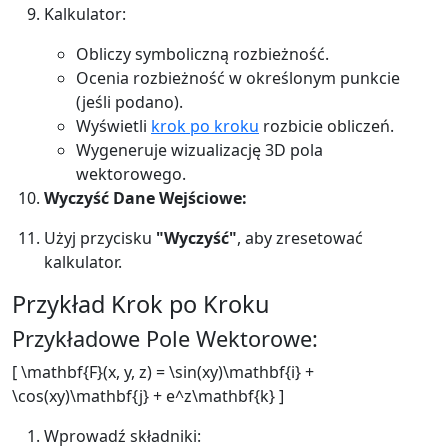
Kalkulator:
Obliczy symboliczną rozbieżność.
Ocenia rozbieżność w określonym punkcie
(jeśli podano).
Wyświetli
krok po kroku
rozbicie obliczeń.
Wygeneruje wizualizację 3D pola
wektorowego.
Wyczyść Dane Wejściowe:
Użyj przycisku
"Wyczyść"
, aby zresetować
kalkulator.
Przykład Krok po Kroku
Przykładowe Pole Wektorowe:
[ \mathbf{F}(x, y, z) = \sin(xy)\mathbf{i} +
\cos(xy)\mathbf{j} + e^z\mathbf{k} ]
Wprowadź składniki: