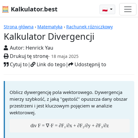
🧮 Kalkulator.best
🇵🇱
Kalkulatory
Strona główna
›
Matematyka
›
Rachunek różniczkowy
Kalkulator Divergencji
Autor:
Henrick Yau
Drukuj tę stronę
- 18 maja 2025
Cytuj to
|
Link do tego
|
Udostępnij to
Oblicz dywergencję pola wektorowego. Dywergencja
mierzy szybkość, z jaką "gęstość" opuszcza dany obszar
przestrzeni i jest kluczowym pojęciem w analizie
wektorowej.
div F = ∇·F = ∂F₁/∂x + ∂F₂/∂y + ∂F₃/∂z