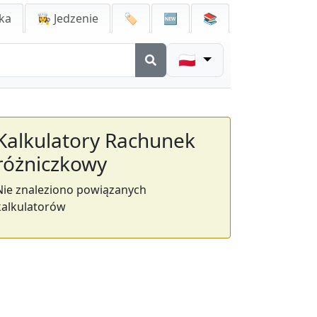
ka
👩‍🍳 Jedzenie
🏷️
🆕
📚
🇵🇱
Kalkulatory Rachunek
różniczkowy
Nie znaleziono powiązanych
kalkulatorów