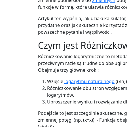
zmienne podniesione do
zmiennych
potę
funkcje w formę, która ułatwia różniczko
Artykuł ten wyjaśnia, jak działa kalkulato
przydatne oraz jak skutecznie korzystać
powszechne pytania i wątpliwości.
Czym jest Różniczko
Różniczkowanie logarytmiczne to metoda
przeciwnym razie są trudne do obsługi p
Obejmuje trzy główne kroki:
Wzięcie
logarytmu naturalnego
((\ln)
Różniczkowanie obu stron względem (
logarytmów.
Uproszczenie wyniku i rozwiązanie dla
Podejście to jest szczególnie skuteczne,
zmiennej potęgi (np. (x^x)). - Funkcja obe
\sin(x))).