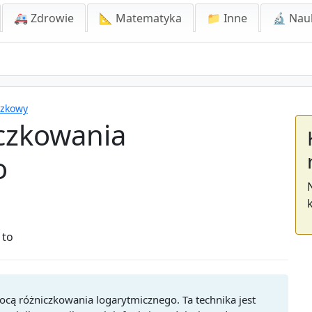
🚑 Zdrowie
📐 Matematyka
📁 Inne
🔬 Nau
czkowy
iczkowania
o
 to
ocą różniczkowania logarytmicznego. Ta technika jest