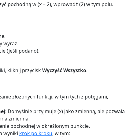
iczyć pochodną w (x = 2), wprowadź (2) w tym polu.
ne.
y wyraz.
e (jeśli podano).
i, kliknij przycisk
Wyczyść Wszystko
.
anie złożonych funkcji, w tym tych z potęgami,
ej
: Domyślnie przyjmuje (x) jako zmienną, ale pozwala
inna zmienna.
zenie pochodnej w określonym punkcie.
la wyniki
krok po kroku
, w tym: