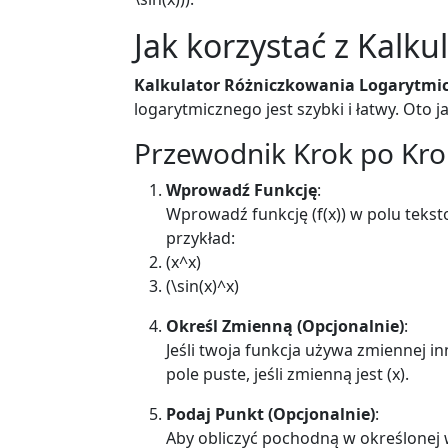
Jak korzystać z Kalku
Kalkulator Różniczkowania Logarytmi
logarytmicznego jest szybki i łatwy. Oto j
Przewodnik Krok po Kr
Wprowadź Funkcję
:
Wprowadź funkcję (f(x)) w polu te
przykład:
(x^x)
(\sin(x)^x)
Określ Zmienną (Opcjonalnie)
:
Jeśli twoja funkcja używa zmiennej in
pole puste, jeśli zmienną jest (x).
Podaj Punkt (Opcjonalnie)
:
Aby obliczyć pochodną w określonej 