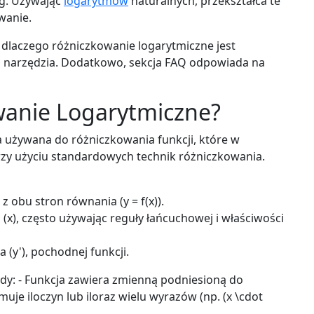
g. Używając
logarytmów
naturalnych, przekształca te
wanie.
r, dlaczego różniczkowanie logarytmiczne jest
 z narzędzia. Dodatkowo, sekcja FAQ odpowiada na
wanie Logarytmiczne?
 używana do różniczkowania funkcji, które w
rzy użyciu standardowych technik różniczkowania.
) z obu stron równania (y = f(x)).
x), często używając reguły łańcuchowej i właściwości
 (y'), pochodnej funkcji.
 gdy: - Funkcja zawiera zmienną podniesioną do
jmuje iloczyn lub iloraz wielu wyrazów (np. (x \cdot