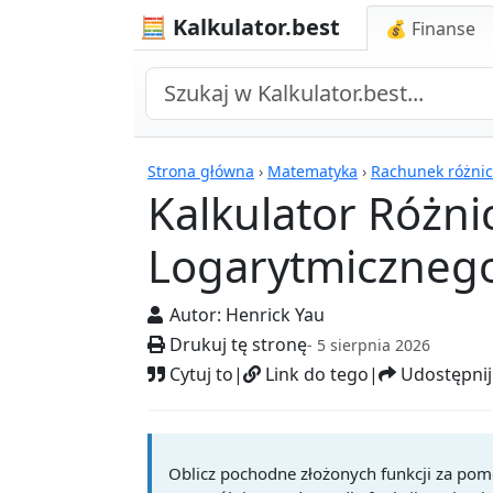
🧮 Kalkulator.best
💰 Finanse
Kalkulatory
Strona główna
›
Matematyka
›
Rachunek różni
Kalkulator Różn
Logarytmiczneg
Autor:
Henrick Yau
Drukuj tę stronę
- 5 sierpnia 2026
Cytuj to
|
Link do tego
|
Udostępnij
Oblicz pochodne złożonych funkcji za pom