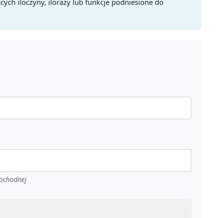
cych iloczyny, ilorazy lub funkcje podniesione do
pochodnej