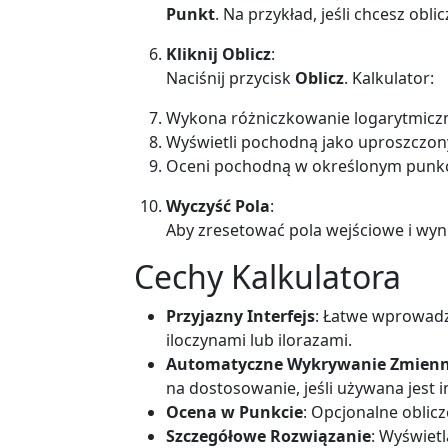
Punkt
. Na przykład, jeśli chcesz obl
Kliknij Oblicz
:
Naciśnij przycisk
Oblicz
. Kalkulator:
Wykona różniczkowanie logarytmicz
Wyświetli pochodną jako uproszczon
Oceni pochodną w określonym punkci
Wyczyść Pola
:
Aby zresetować pola wejściowe i wynik
Cechy Kalkulatora
Przyjazny Interfejs
: Łatwe wprowadz
iloczynami lub ilorazami.
Automatyczne Wykrywanie Zmienn
na dostosowanie, jeśli używana jest 
Ocena w Punkcie
: Opcjonalne oblic
Szczegółowe Rozwiązanie
: Wyświet