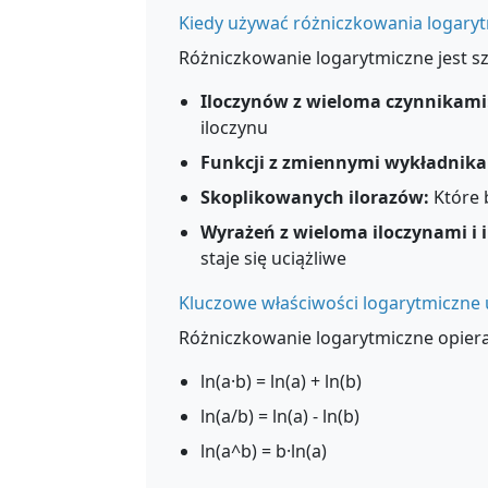
Kiedy używać różniczkowania logary
Różniczkowanie logarytmiczne jest s
Iloczynów z wieloma czynnikami
iloczynu
Funkcji z zmiennymi wykładnika
Skoplikowanych ilorazów:
Które 
Wyrażeń z wieloma iloczynami i 
staje się uciążliwe
Kluczowe właściwości logarytmiczne
Różniczkowanie logarytmiczne opiera
ln(a·b) = ln(a) + ln(b)
ln(a/b) = ln(a) - ln(b)
ln(a^b) = b·ln(a)