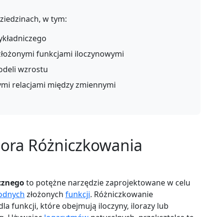
ziedzinach, w tym:
ykładniczego
złożonymi funkcjami iloczynowymi
odeli wzrostu
ymi relacjami między zmiennymi
tora Różniczkowania
cznego
to potężne narzędzie zaprojektowane w celu
odnych
złożonych
funkcji
. Różniczkowanie
a funkcji, które obejmują iloczyny, ilorazy lub