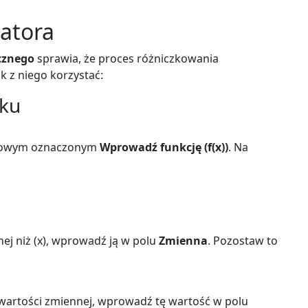
latora
cznego
sprawia, że proces różniczkowania
ak z niego korzystać:
oku
kstowym oznaczonym
Wprowadź funkcję (f(x))
. Na
nej niż (x), wprowadź ją w polu
Zmienna
. Pozostaw to
wartości zmiennej, wprowadź tę wartość w polu